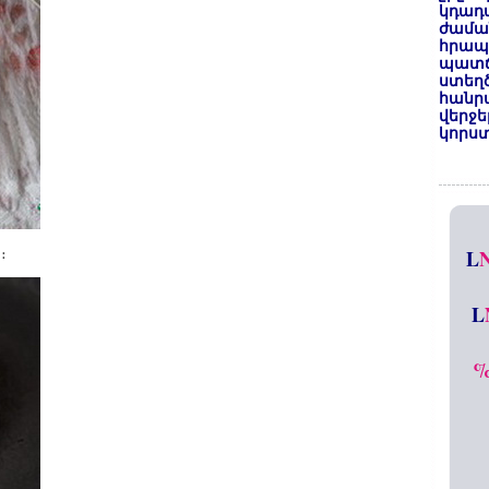
կդադա
ժամա
հրապա
պատճ
ստեղ
հանրա
վերջե
կորստ
։
L
L