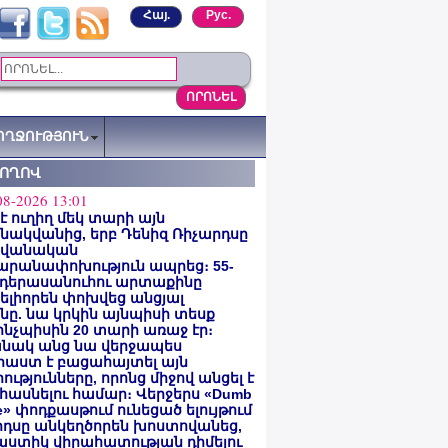
Հայ.
Рус.
ՈՂՋՈՒԹՅՈՒՆ
ՏՈՂՈՎ
08-2026 13:01
 է ուղիղ մեկ տարի այն
ակվանից, երբ Դենիզ Ռիչարդսը
վանական
արանափոխություն ապրեց։ 55-
 դերասանուհու արտաքինը
լիորեն փոխվեց անցյալ
ը. նա կրկին այնպիսի տեսք
 ինչպիսին 20 տարի առաջ էր։
նակ անց նա վերջապես
աստ է բացահայտել այն
ությունները, որոնց միջով անցել է
հասնելու համար։ Վերջերս «Dumb
e» փոդքասթում ունեցած ելույթում
րդսը անկեղծորեն խոստովանեց,
աստիկ վիրահատության դիմելու