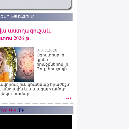
 ՁԵՐ ԿՅԱՆՔՈՒՄ
վա աստղագուշակ․
տոս 2026 թ․
01.08.2026
Օգոստոսը լի
կլինի
հրաշքներով լի։
Դուք հրաշալի
ավորություն կունենաք հրաժեշտ
ւ անցյալին և ապագայի ամուր
դնելու համար։
Y
NEWS
TV