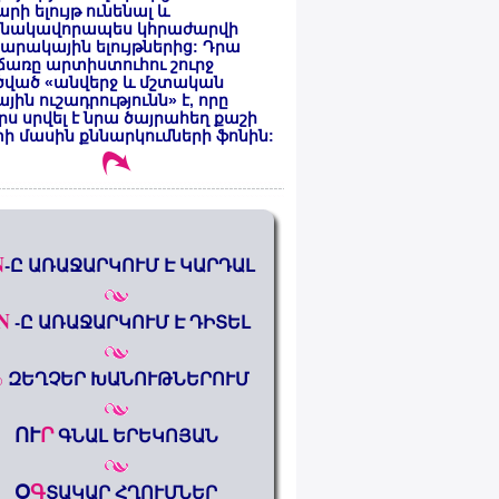
րի ելույթ ունենալ և
նակավորապես կհրաժարվի
րակային ելույթներից: Դրա
առը արտիստուհու շուրջ
ծված «անվերջ և մշտական
յին ուշադրությունն» է, որը
րս սրվել է նրա ծայրահեղ քաշի
ի մասին քննարկումների ֆոնին:
N
-Ը ԱՌԱՋԱՐԿՈՒՄ Է ԿԱՐԴԱԼ
N
-Ը ԱՌԱՋԱՐԿՈՒՄ Է ԴԻՏԵԼ
%
ԶԵՂՉԵՐ ԽԱՆՈՒԹՆԵՐՈՒՄ
ՈՒ
Ր
ԳՆԱԼ ԵՐԵԿՈՅԱՆ
Օ
Գ
ՏԱԿԱՐ ՀՂՈՒՄՆԵՐ