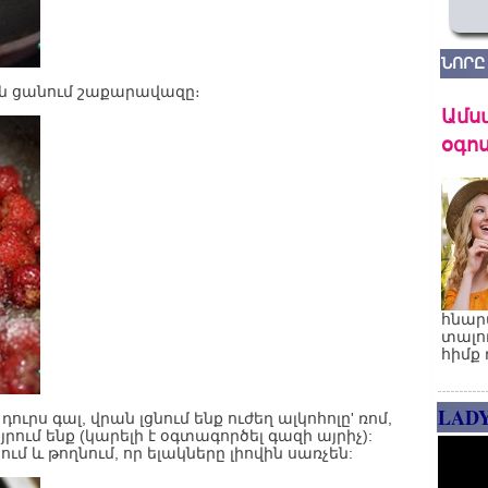
ՆՈՐԸ
րան ցանում շաքարավազը։
Ամս
օգոս
հնար
տալո
հիմք 
LAD
դուրս գալ, վրան լցնում ենք ուժեղ ալկոհոլը' ռոմ,
րում ենք (կարելի է օգտագործել գազի այրիչ):
ում և թողնում, որ ելակները լիովին սառչեն: