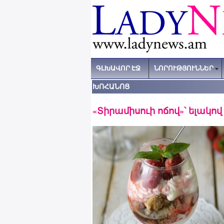
ԳԼԽԱՎՈՐ ԷՋ
ՆՈՐՈՒԹՅՈՒՆՆԵՐ
ԽՈՀԱՆՈՑ
«Տիրամիսուի ոճով»՝ ելակո