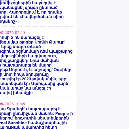
ամիջոցներին հաջողվել է
ականացնել զույգի ընտրած
րը։ Հաղորդվում է, որ դրանք
րվում են «հավերժական սիրո
րդանիշ»։
08-2026 02:15
ոսի 5-ին մահացել է
եցամյա բլոգեր Սիդնի Թաուլը՝
ե երեք տարի տևած
նգիոկարցինոմայի դեմ պայքարից
 լեղուղիների հազվագյուտ,
սիվ քաղցկեղ։ Նրա մահվան
 հայտարարել են մայրը՝
բեթ Մորոուն, և եղբայրը՝ Օսթինը։
ի մոտ հիվանդությունը
ոշվել էր 2023 թվականին, երբ
 տարեկան էր։ Մահվանից կարճ
նակ առաջ նա անցել էր
ատիվ խնամքի։
08-2026 10:49
նա Գրանդեն հայտարարել է
րայի ընդմիջման մասին: People-ի
ներով՝ երգչուհին սեպտեմբերին
ernal Sunshine համաշխարհային
գայության ավարտից հետո