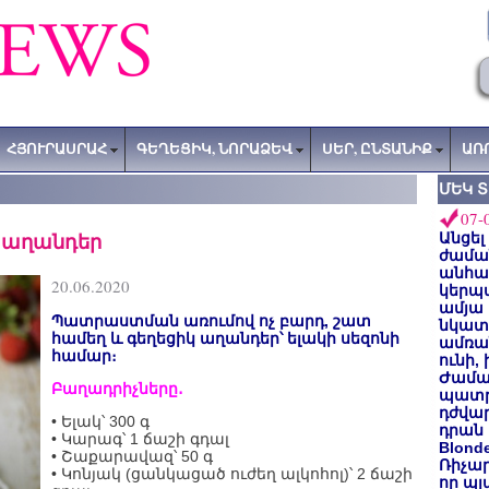
ՀՅՈՒՐԱՍՐԱՀ
ԳԵՂԵՑԻԿ, ՆՈՐԱՁԵՎ
ՍԵՐ, ԸՆՏԱՆԻՔ
ԱՌ
ՄԵԿ 
07-
վ աղանդեր
Անցել
ժաման
անհա
20.06.2020
կերպ
ամյա
Պատրաստման առումով ոչ բարդ, շատ
նկատե
համեղ և գեղեցիկ աղանդեր՝ ելակի սեզոնի
ամռան
համար։
ունի,
Ժամա
Բաղադրիչները․
պատր
դժվար
• Ելակ՝ 300 գ
դրան 
• Կարագ՝ 1 ճաշի գդալ
Blond
• Շաքարավազ՝ 50 գ
Ռիչա
• Կոնյակ (ցանկացած ուժեղ ալկոհոլ)՝ 2 ճաշի
որ պլ