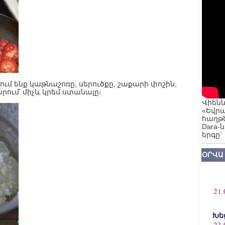
ւմ ենք կաթնաշոռը, սերուծքը, շաքարի փոշին,
րում՝ միչև կրեմ ստանալը։
Վիենն
«Եվրա
հաղթե
Dara-
երգը`
ՕՐՎԱ
21.
Խե
23.