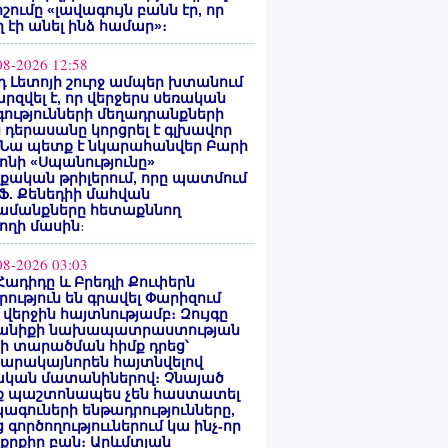
ոշումը «լավագույն բանն էր, որ
 էի անել ինձ համար»։
08-2026 12:58
 Լետոյի շուրջ ամպեր խտանում
արզվել է, որ վերջերս սեռական
ությունների մեղադրանքների
 դերասանը կորցրել է գլխավոր
 Նա պետք է նկարահանվեր Բարի
ոնի «Սպանությունը»
ական թրիլերում, որը պատմում
 Ֆ. Քենեդիի մահվան
ամանքները հետաքննող
ողի մասին
։
08-2026 03:03
Հադիդը և Բրեդլի Քուփերն
րություն են գրավել Փարիզում
 վերջին հայտնությամբ։ Զույգը
անիքի նախապատրաստության
րի տարածման հիմք դրեց՝
արակայնորեն հայտնվելով
նական մատանիներով։ Չնայած
ք պաշտոնապես չեն հաստատել
ագուների ենթադրությունները,
 գործողություւներում կա ինչ-որ
քրքիր բան։ Արևմտյան