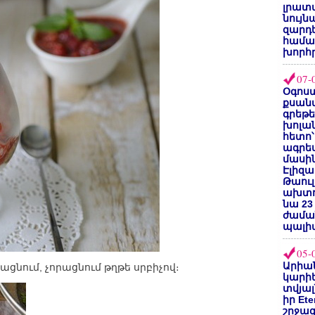
լրատվ
նույն
զարդե
համա
խորհ
07-
Օգոստ
քսանվ
գրեթ
խոլա
հետո՝
ագրե
մասին
Էլիզա
Թաուլ
ախտոր
նա 23
ժամա
պալի
05-
Արիա
ռացնում, չորացնում թղթե սրբիչով։
կարիե
տվյալ
իր Et
շրջա