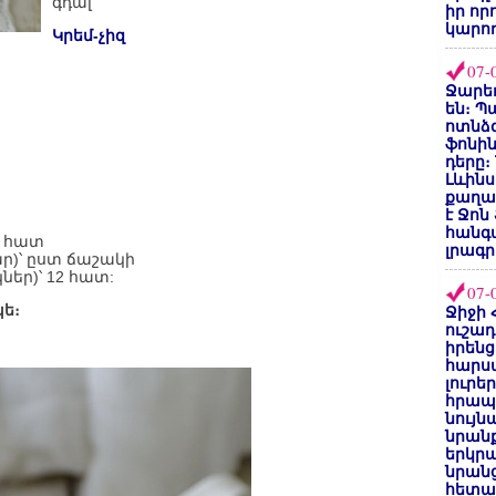
գդալ
իր որ
կարող
Կրեմ-չիզ
07-
Ջարեդ
են։ Պ
ոտնձգ
ֆոնին
դերը։
Լևինս
քաղաք
է Ջոն
հանգ
4 հատ
լրագր
ր)՝ ըստ ճաշակի
ներ)՝ 12 հատ:
07-
ե։
Ջիջի 
ուշադ
իրենց
հարս
լուրե
հրապ
նույ
նրան
երկրպ
նրանց
հետա