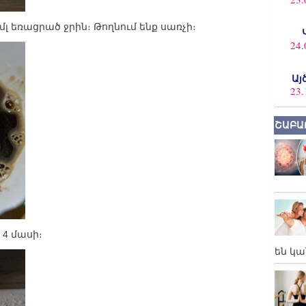
0 մլ եռացրած ջրին։ Թողնում ենք սառչի։
24.
Այ
23.
ՇԱԲԱ
4 մասի։
են կա