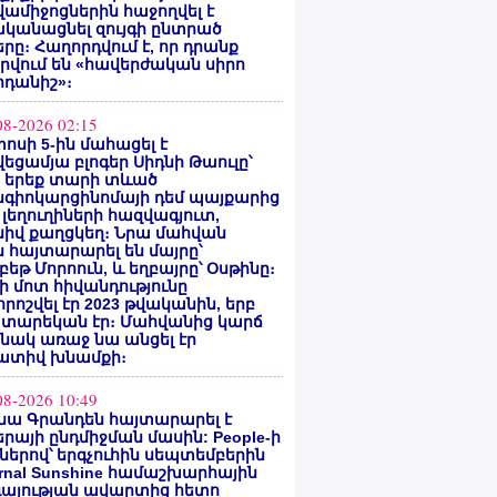
ամիջոցներին հաջողվել է
ականացնել զույգի ընտրած
րը։ Հաղորդվում է, որ դրանք
րվում են «հավերժական սիրո
րդանիշ»։
08-2026 02:15
ոսի 5-ին մահացել է
եցամյա բլոգեր Սիդնի Թաուլը՝
ե երեք տարի տևած
նգիոկարցինոմայի դեմ պայքարից
 լեղուղիների հազվագյուտ,
սիվ քաղցկեղ։ Նրա մահվան
 հայտարարել են մայրը՝
բեթ Մորոուն, և եղբայրը՝ Օսթինը։
ի մոտ հիվանդությունը
ոշվել էր 2023 թվականին, երբ
 տարեկան էր։ Մահվանից կարճ
նակ առաջ նա անցել էր
ատիվ խնամքի։
08-2026 10:49
նա Գրանդեն հայտարարել է
րայի ընդմիջման մասին: People-ի
ներով՝ երգչուհին սեպտեմբերին
ernal Sunshine համաշխարհային
գայության ավարտից հետո