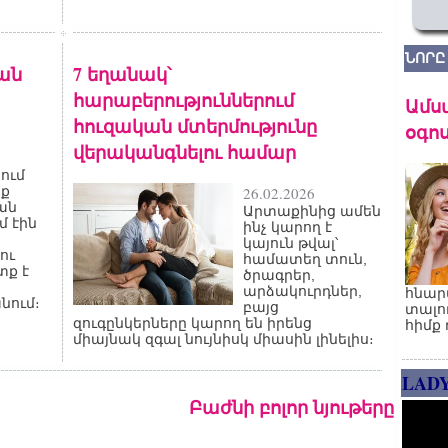
ՆՈՐԸ
ան
7 եղանակ՝
հարաբերություններում
Ամս
հուզական մտերմությունը
օգոս
վերականգնելու համար
ում
յք
26.02.2026
ան
Արտաքինից ամեն
մ էին
ինչ կարող է
կայուն թվալ՝
ու
համատեղ տուն,
տք է
ծրագրեր,
արձակուրդներ,
հնար
նում։
բայց
տալո
զուգընկերները կարող են իրենց
հիմք 
միայնակ զգալ նույնիսկ միասին լինելիս։
LAD
Բաժնի բոլոր նյութերը