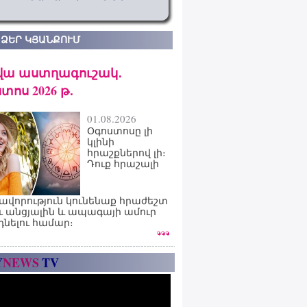
 ՁԵՐ ԿՅԱՆՔՈՒՄ
վա աստղագուշակ․
տոս 2026 թ․
01.08.2026
Օգոստոսը լի
կլինի
հրաշքներով լի։
Դուք հրաշալի
ավորություն կունենաք հրաժեշտ
ւ անցյալին և ապագայի ամուր
դնելու համար։
Y
NEWS
TV