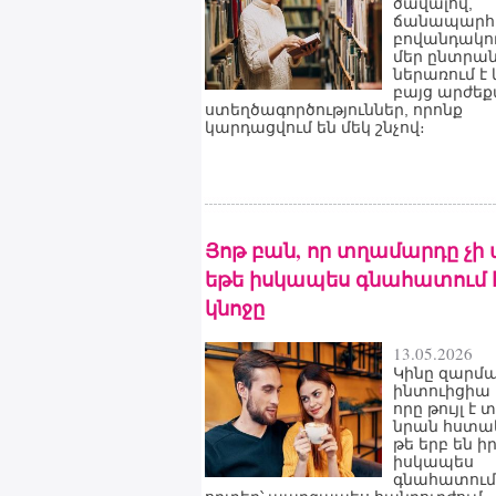
ծավալով,
ճանապարհո
բովանդակու
մեր ընտրա
ներառում է 
բայց արժե
ստեղծագործություններ, որոնք
կարդացվում են մեկ շնչով։
Յոթ բան, որ տղամարդը չի 
եթե իսկապես գնահատում 
կնոջը
13.05.2026
Կինը զարմ
ինտուիցիա 
որը թույլ է 
նրան հստակ
թե երբ են ի
իսկապես
գնահատում