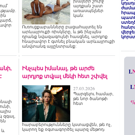
խալերի շուրջ
կդադա
ւմ՝
այդքան շատ
ժամա
թյամբ.
առասպելներ
հրապա
նին
կան:
պատճ
կարճ,
ստեղ
քավոր
Ուռուցքաբանները բացահայտել են
հանրա
արևայրուքի ռիսկերը, և թե ինչպես
վերջե
դրանք նվազագույնի հասցնել, արդյոք
կորստ
հնարավոր է գտնել բնական արևայրուքի
անվտանգ այլընտրանք:
անի,
Ինչպես իմանալ, թե արժե
L
է
արդյոք տվյալ մեկի հետ շփվել
L
27.03.2026
Պարզելու համար,
թե նոր ծանոթի
անալի
հետ
ունի,
տալիս
 զգալ,
րեն
հարաբերությունները կստացվեն, թե ոչ,
կարող եք օգտագործել պարզ մեթոդ։
 և