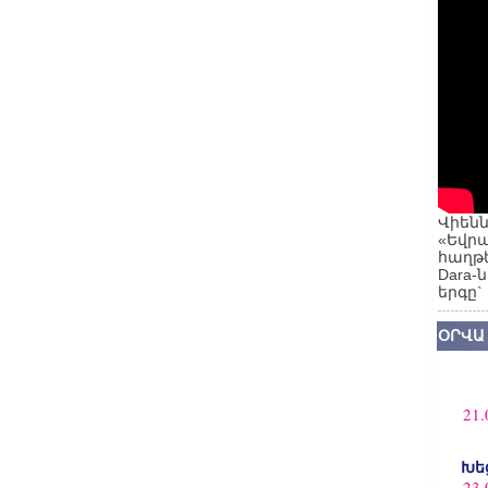
Վիենն
«Եվրա
հաղթե
Dara-
երգը`
ՕՐՎԱ
21.
Խե
23.