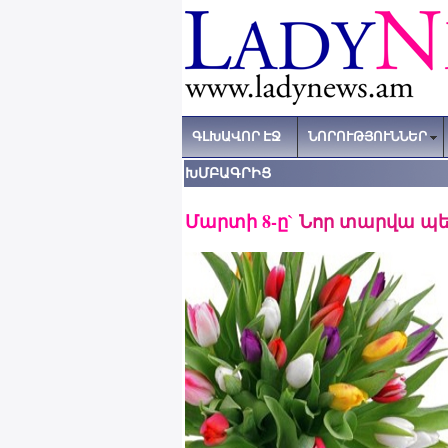
ԳԼԽԱՎՈՐ ԷՋ
ՆՈՐՈՒԹՅՈՒՆՆԵՐ
ԽՄԲԱԳՐԻՑ
Մարտի 8-ը`
Նոր տարվա պե