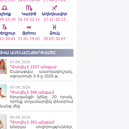
Կշեռք
Կարիճ
Աղեղնավոր
09-23.10
24.10-22.11
23.11-22.12
ծեղջուր
Ջրհոս
Ձուկ
12-20.01
21.01-19.02
20.02-20.03
ԹՎԱ ԱՄԵՆԱԸՆԹԵՐՑՎԱԾԸ
03.08.2026
Դիտվել է 2107 անգամ
Շաբաթվա աստղագուշակ․
օգոստոսի 3-9-ը 2026 թ․
05.08.2026
Դիտվել է 346 անգամ
Երազանքի կինը. 20 որակ,
որոնք տղամարդիկ փնտրում
նանց մեջ
06.08.2026
Դիտվել է 261 անգամ
Առօրյա սովորություններ,