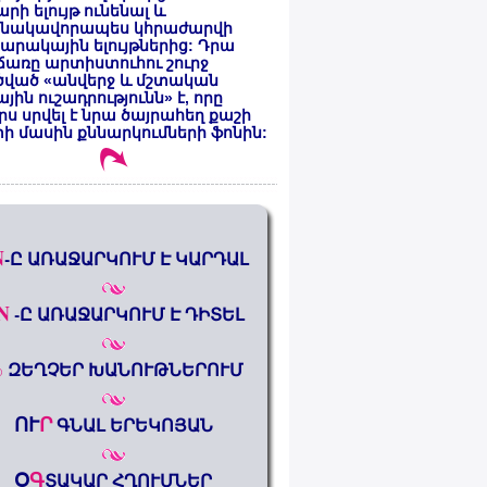
րի ելույթ ունենալ և
նակավորապես կհրաժարվի
րակային ելույթներից: Դրա
առը արտիստուհու շուրջ
ծված «անվերջ և մշտական
յին ուշադրությունն» է, որը
րս սրվել է նրա ծայրահեղ քաշի
ի մասին քննարկումների ֆոնին:
N
-Ը ԱՌԱՋԱՐԿՈՒՄ Է ԿԱՐԴԱԼ
N
-Ը ԱՌԱՋԱՐԿՈՒՄ Է ԴԻՏԵԼ
%
ԶԵՂՉԵՐ ԽԱՆՈՒԹՆԵՐՈՒՄ
ՈՒ
Ր
ԳՆԱԼ ԵՐԵԿՈՅԱՆ
Օ
Գ
ՏԱԿԱՐ ՀՂՈՒՄՆԵՐ