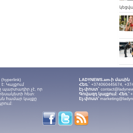
կեցվ
hyperlink)
LADYNEWS.am-ի մասին
է: Կայքում
Հեռ.`
+374060445674, +37
 պարտադիր չէ, որ
Էլ-փոստ`
contact@ladyne
տեսակետի հետ:
Գովազդ կայքում: Հեռ.՝
+
ան համար կայքը
Էլ-փոստ՝
marketing@lady
րում: