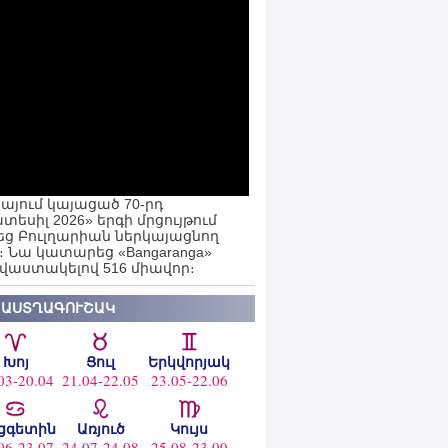
այում կայացած 70-րդ
տեսիլ 2026» երգի մրցույթում
ց Բուլղարիան ներկայացնող
ն։ Նա կատարեց «Bangaranga»
 վաստակելով 516 միավոր։
 ԱՍՏՂԱԳՈՒՇԱԿ
Խոյ
Ցուլ
Երկվորյակ
03-20.04
21.04-22.05
23.05-22.06
ցգետին
Առյուծ
Կույս
06-23.07
24.07-24.08
25.08-23.09