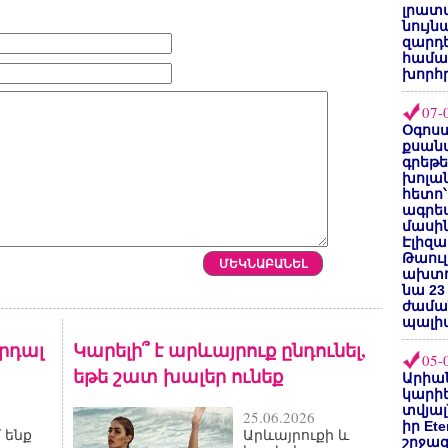
լրատվ
նույն
զարդե
համա
խորհ
07-
Օգոստ
քսանվ
գրեթ
խոլա
հետո՝
ագրե
մասին
Էլիզա
Թաուլ
ախտոր
նա 23
ժամա
պալի
արդալ
Կարելի՞ է արևայրուք ընդունել,
05-
եթե շատ խալեր ունեք
Արիա
կարիե
տվյալ
25.06.2026
իր Et
 ենք
Արևայրուքի և
շրջա