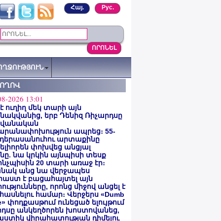
Հայ.
Рус.
ՈՂՋՈՒԹՅՈՒՆ
ՏՈՂՈՎ
08-2026 13:01
 է ուղիղ մեկ տարի այն
ակվանից, երբ Դենիզ Ռիչարդսը
վանական
արանափոխություն ապրեց։ 55-
 դերասանուհու արտաքինը
լիորեն փոխվեց անցյալ
ը. նա կրկին այնպիսի տեսք
 ինչպիսին 20 տարի առաջ էր։
նակ անց նա վերջապես
աստ է բացահայտել այն
ությունները, որոնց միջով անցել է
հասնելու համար։ Վերջերս «Dumb
e» փոդքասթում ունեցած ելույթում
րդսը անկեղծորեն խոստովանեց,
աստիկ վիրահատության դիմելու