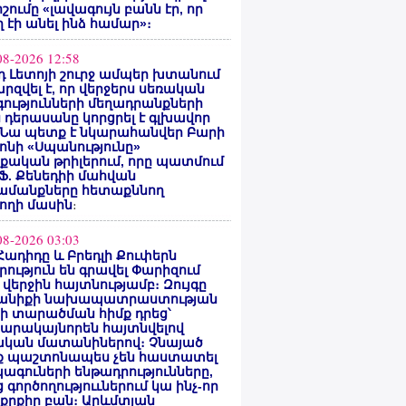
ոշումը «լավագույն բանն էր, որ
 էի անել ինձ համար»։
08-2026 12:58
 Լետոյի շուրջ ամպեր խտանում
արզվել է, որ վերջերս սեռական
ությունների մեղադրանքների
 դերասանը կորցրել է գլխավոր
 Նա պետք է նկարահանվեր Բարի
ոնի «Սպանությունը»
ական թրիլերում, որը պատմում
 Ֆ. Քենեդիի մահվան
ամանքները հետաքննող
ողի մասին
։
08-2026 03:03
Հադիդը և Բրեդլի Քուփերն
րություն են գրավել Փարիզում
 վերջին հայտնությամբ։ Զույգը
անիքի նախապատրաստության
րի տարածման հիմք դրեց՝
արակայնորեն հայտնվելով
նական մատանիներով։ Չնայած
ք պաշտոնապես չեն հաստատել
ագուների ենթադրությունները,
 գործողություւներում կա ինչ-որ
քրքիր բան։ Արևմտյան