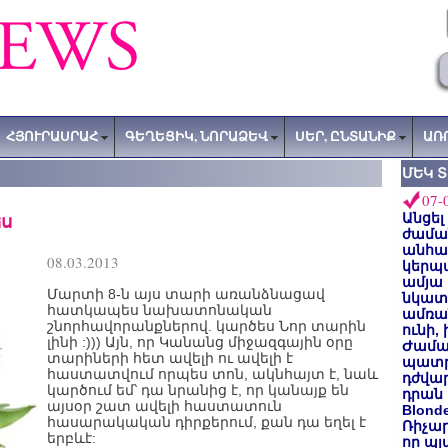
ՀՅՈՒՐԱՍՐԱՀ
ԳԵՂԵՑԻԿ, ՆՈՐԱՁԵՎ
ՍԵՐ, ԸՆՏԱՆԻՔ
ԱՌ
ՄԵԿ 
07-
ս
Անցել
ժաման
անհա
08.03.2013
կերպ
ամյա
Մարտի 8-ն այս տարի առանձնացավ
նկատե
հատկապես նախատոնական
ամռան
շնորհավորանքներով. կարծես Նոր տարին
ունի,
լինի :))) Այն, որ Կանանց միջազգային օրը
Ժամա
տարիների հետ ավելի ու ավելի է
պատր
հաստատվում որպես տոն, ակնհայտ է, նաև
դժվար
կարծում եմ՝ դա նրանից է, որ կանայք են
դրան 
այսօր շատ ավելի հաստատուն
Blond
հասարակական դիրքերում, քան դա եղել է
Ռիչա
երբևէ:
որ պլ