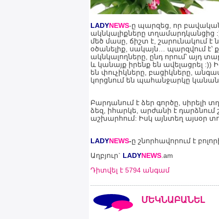
LADY
NEWS
-ը պարզեց, որ բավակ
ակնկալիքները տղամարդկանցից :))
մեծ մասը, ճիշտ է, շարունակում է
օծանելիք, սակայն… պարզվում է՝ 
ակնկալողները, ընդ որում՝ այդ տ
և կանայք իրենք են ավելացրել :))
են փուչիկները, բացիկները, անգա
կորցնում են պահանջարկը կանանց
Բարդանում է ձեր գործը, սիրելի տ
ձեզ, իհարկե, արժանի է դարձնում
աշխարհում: Իսկ այնտեղ այսօր տո
LADY
NEWS
-
ը շնորհավորում է բոլոր
Աղբյուր`
LADY
NEWS
.am
Դիտվել է 5794 անգամ
ՄԵԿՆԱԲԱՆԵԼ