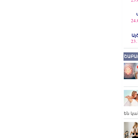
24.
Այ
23.
ՇԱԲԱ
են կա