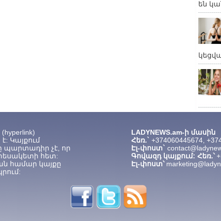
են կա
կեցվ
hyperlink)
LADYNEWS.am-ի մասին
է: Կայքում
Հեռ.`
+374060445674, +37
 պարտադիր չէ, որ
Էլ-փոստ`
contact@ladyne
տեսակետի հետ:
Գովազդ կայքում: Հեռ.՝
+
ան համար կայքը
Էլ-փոստ՝
marketing@lady
րում: