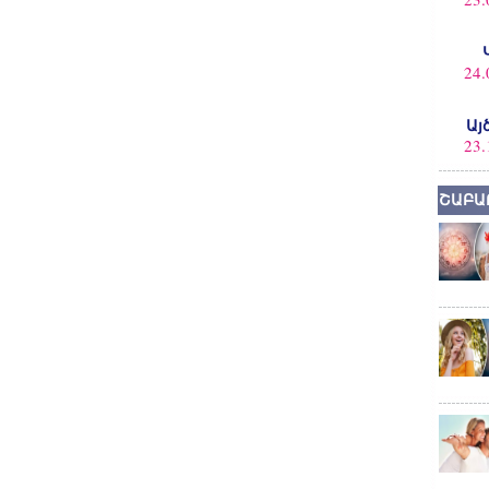
24.
Այ
23.
ՇԱԲԱ