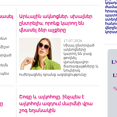
կդադա
ժամա
հրապա
նասել
Արևային ակնոցներ. սխալներ
պատճ
ստեղ
ընտրելիս, որոնք կարող են
հանրա
վերջե
վնասել ձեր աչքերը
կորստ
հետ
17.07.2026
Սխալ ընտրված
միշտ
ակնոցները
կարող են բաց
որված
թողնել
L
վտանգավոր
բեմն
ճառագայթները և
նույնիսկ
ապես
L
ուժեղացնել դրանց ազդեցությունը:
Շոգը և ալկոհոլը. ինչպես է
րը
ալկոհոլն ազդում մարմնի վրա
շոգ եղանակին