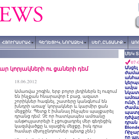
ՀՅՈՒՐԱՍՐԱՀ
ԳԵՂԵՑԻԿ, ՆՈՐԱՁԵՎ
ՍԵՐ, ԸՆՏԱՆԻՔ
ԱՌ
ՄԵԿ 
07-
ր կորյակների ու ցաների դեմ
Անցել
ժաման
անհա
18.06.2012
կերպ
ամյա
Ամառվա շոգին, երբ բոլոր լեդիներն էլ ուզում
նկատե
են ինչքան հնարավոր է բաց, ազատ
ամռան
շորիկներ հագնել, շատերը կանգնում են
ունի,
խնդրի առաջ' կորյակներ և կարմիր ցան
Ժամա
մեջքին: Պետք է իմանալ ինչպես պայքարել
պատր
դրանց դեմ: Չէ որ հատկապես ամռանը
դժվար
անթույլատրելի է չցուցադրել մեր գեղեցիկ
դրան 
կազմվածքը և սլացիկ մեջքը, իսկ դրա
Blond
համար մխոչընդոտներ պետք չեն:)
Ռիչա
որ պլ