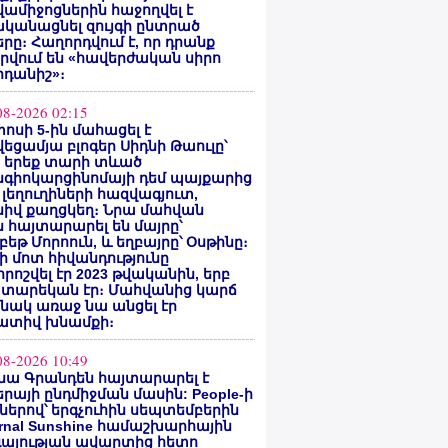
ամիջոցներին հաջողվել է
ականացնել զույգի ընտրած
րը։ Հաղորդվում է, որ դրանք
րվում են «հավերժական սիրո
րդանիշ»։
08-2026 02:15
ոսի 5-ին մահացել է
եցամյա բլոգեր Սիդնի Թաուլը՝
ե երեք տարի տևած
նգիոկարցինոմայի դեմ պայքարից
 լեղուղիների հազվագյուտ,
սիվ քաղցկեղ։ Նրա մահվան
 հայտարարել են մայրը՝
բեթ Մորոուն, և եղբայրը՝ Օսթինը։
ի մոտ հիվանդությունը
ոշվել էր 2023 թվականին, երբ
 տարեկան էր։ Մահվանից կարճ
նակ առաջ նա անցել էր
ատիվ խնամքի։
08-2026 10:49
նա Գրանդեն հայտարարել է
րայի ընդմիջման մասին: People-ի
ներով՝ երգչուհին սեպտեմբերին
ernal Sunshine համաշխարհային
գայության ավարտից հետո