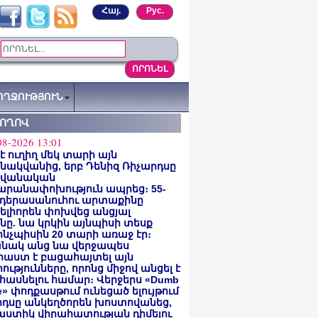
Հայ.
Рус.
ՈՂՋՈՒԹՅՈՒՆ
ՏՈՂՈՎ
08-2026 13:01
 է ուղիղ մեկ տարի այն
ակվանից, երբ Դենիզ Ռիչարդսը
վանական
արանափոխություն ապրեց։ 55-
 դերասանուհու արտաքինը
լիորեն փոխվեց անցյալ
ը. նա կրկին այնպիսի տեսք
 ինչպիսին 20 տարի առաջ էր։
նակ անց նա վերջապես
աստ է բացահայտել այն
ությունները, որոնց միջով անցել է
հասնելու համար։ Վերջերս «Dumb
e» փոդքասթում ունեցած ելույթում
րդսը անկեղծորեն խոստովանեց,
աստիկ վիրահատության դիմելու