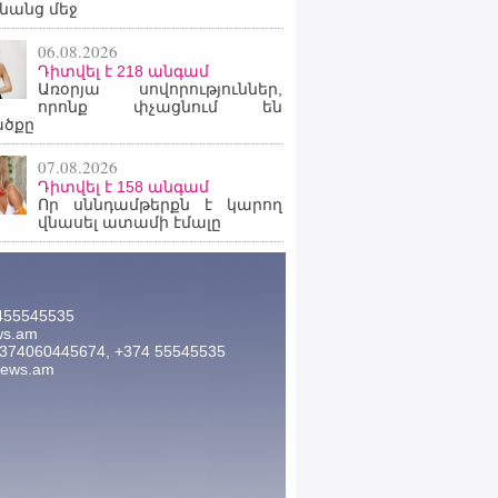
նանց մեջ
06.08.2026
Դիտվել է 218 անգամ
Առօրյա սովորություններ,
որոնք փչացնում են
ածքը
07.08.2026
Դիտվել է 158 անգամ
Որ սննդամթերքն է կարող
վնասել ատամի էմալը
455545535
ws.am
374060445674, +374 55545535
news.am