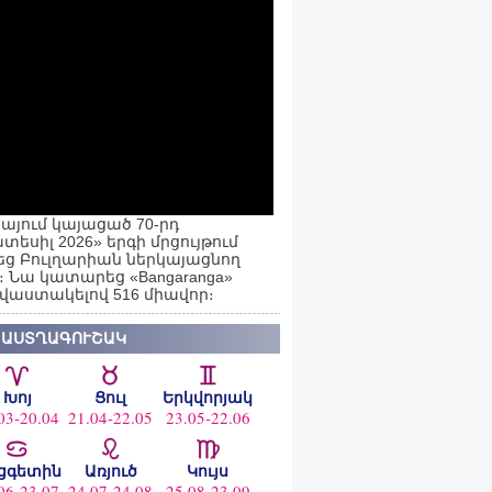
այում կայացած 70-րդ
տեսիլ 2026» երգի մրցույթում
ց Բուլղարիան ներկայացնող
ն։ Նա կատարեց «Bangaranga»
 վաստակելով 516 միավոր։
 ԱՍՏՂԱԳՈՒՇԱԿ
Խոյ
Ցուլ
Երկվորյակ
03-20.04
21.04-22.05
23.05-22.06
ցգետին
Առյուծ
Կույս
06-23.07
24.07-24.08
25.08-23.09