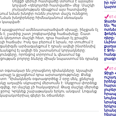
Մեջքի վերևի հատվածը մտնում է այսպես
իր որ
կոչված «դեկոլտեի հատվածի» մեջ: Մաշկի
կարող
յուղայնության դեպքում այս հատվածը
ում նման խնդիր ունեն յուղոտ մաշկ ունեցող
07-
: Նման խնդիրները հիմնականում սեռական
Ջարեդ
ն կապված:
են։ Պ
մ պայքարում ամենատարածված սխալը, ինչքան էլ
ոտնձգ
լն է, չափից շատ շոգեբաղնիք հաճախելը: Շատ
ֆոնին
ն կեղտոտ մաշկի հետ, դրա համար էլ ջրային
դերը։
ի հաճախ: Իսկ դա բերում է նրան, որ տուժում է
Լևինս
գանիզմն արձագանքում է դրան ավելի ինտենսիվ
քաղաք
անքով էլ ավելի են շատանում կորյակները:
է Ջոն
նգերը, որոնցով տրորում և վնասում եք
հանգ
ության բոլորը ձևերը միայն նպաստում են դրանց
լրագր
07-
ատ օգտակար են չորացնող դիմակները: Այսպիսի
Ջիջի 
ճարպը և քչացնում դրա արտադրությունը: Քսեք
ուշադ
հետո: Դիմակներն օգտագործեք 2 օրը մեկ, քնելուց
իրենց
ը աղային սկրաբով մերսումն է: Սկզբում փորձեք
հարս
զվեք, որ մաշկը չի հակազդում: Թաց մաշկը մերսեք
լուրե
լ ջրով: Կրկնեք շաբաթական երկու անգամ: Լոգանք
հրապ
կաբակտերիալ գելեր եւ օճառներ:
նույ
նրան
երկրպ
նրանց
հետա