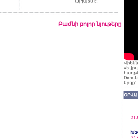
այդպես է։
Բաժնի բոլոր նյութերը
Վիենն
«Եվրա
հաղթե
Dara-
երգը`
ՕՐՎԱ
21.
Խե
23.