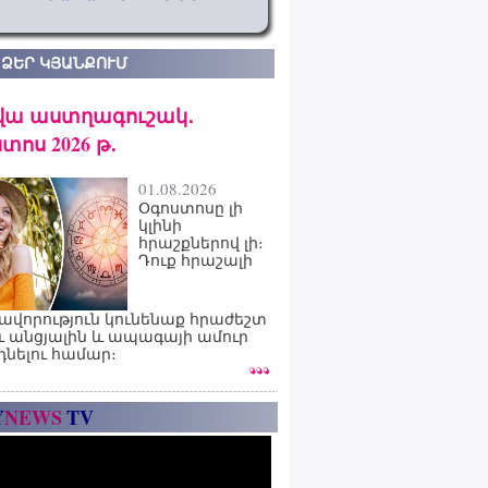
 ՁԵՐ ԿՅԱՆՔՈՒՄ
վա աստղագուշակ․
տոս 2026 թ․
01.08.2026
Օգոստոսը լի
կլինի
հրաշքներով լի։
Դուք հրաշալի
ավորություն կունենաք հրաժեշտ
ւ անցյալին և ապագայի ամուր
դնելու համար։
Y
NEWS
TV