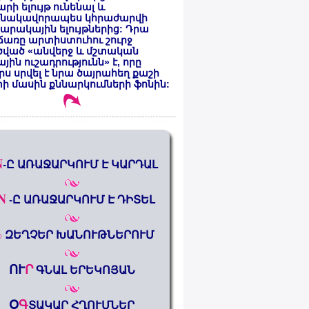
րի ելույթ ունենալ և
նակավորապես կհրաժարվի
րակային ելույթներից: Դրա
առը արտիստուհու շուրջ
ծված «անվերջ և մշտական
յին ուշադրությունն» է, որը
րս սրվել է նրա ծայրահեղ քաշի
ի մասին քննարկումների ֆոնին:
N
-Ը ԱՌԱՋԱՐԿՈՒՄ Է ԿԱՐԴԱԼ
N
-Ը ԱՌԱՋԱՐԿՈՒՄ Է ԴԻՏԵԼ
%
ԶԵՂՉԵՐ ԽԱՆՈՒԹՆԵՐՈՒՄ
ՈՒ
Ր
ԳՆԱԼ ԵՐԵԿՈՅԱՆ
Օ
Գ
ՏԱԿԱՐ ՀՂՈՒՄՆԵՐ