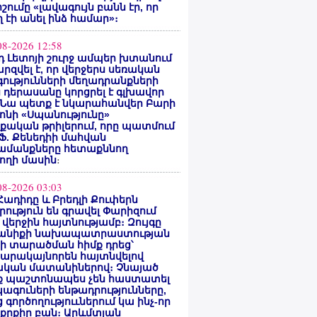
ոշումը «լավագույն բանն էր, որ
 էի անել ինձ համար»։
08-2026 12:58
 Լետոյի շուրջ ամպեր խտանում
արզվել է, որ վերջերս սեռական
ությունների մեղադրանքների
 դերասանը կորցրել է գլխավոր
 Նա պետք է նկարահանվեր Բարի
ոնի «Սպանությունը»
ական թրիլերում, որը պատմում
 Ֆ. Քենեդիի մահվան
ամանքները հետաքննող
ողի մասին
։
08-2026 03:03
Հադիդը և Բրեդլի Քուփերն
րություն են գրավել Փարիզում
 վերջին հայտնությամբ։ Զույգը
անիքի նախապատրաստության
րի տարածման հիմք դրեց՝
արակայնորեն հայտնվելով
նական մատանիներով։ Չնայած
ք պաշտոնապես չեն հաստատել
ագուների ենթադրությունները,
 գործողություւներում կա ինչ-որ
քրքիր բան։ Արևմտյան