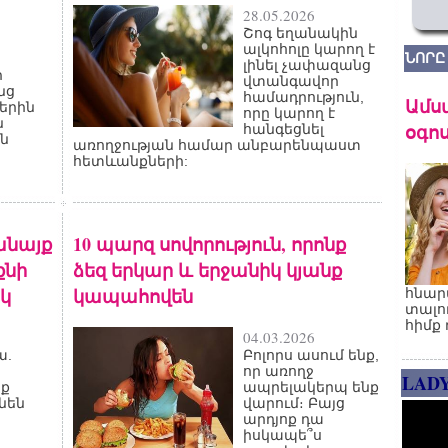
28.05.2026
Շոգ եղանակին
ալկոհոլը կարող է
ՆՈՐԸ
լինել չափազանց
ր
վտանգավոր
նց
համադրություն,
Ամս
երին
որը կարող է
ն
օգոս
հանգեցնել
ն
առողջության համար անբարենպաստ
հետևանքների:
կանայք
10 պարզ սովորություն, որոնք
քնի
ձեզ երկար և երջանիկ կյանք
կ
կապահովեն
հնար
տալո
հիմք 
04.03.2026
ա.
Բոլորս ասում ենք,
որ առողջ
LAD
նք
ապրելակերպ ենք
նեն
վարում։ Բայց
արդյոք դա
իսկապե՞ս