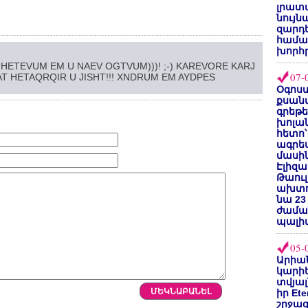
լրատվ
նույն
զարդե
համա
խորհ
 HETEVUM EM U NAEV OGTVUM)))! ;-) KAREVORE KARJ
07-
AT HETAQRQIR U JISHT!!! XNDRUM EM AYDPES
Օգոստ
քսանվ
գրեթ
խոլա
հետո՝
ագրե
մասին
Էլիզա
Թաուլ
ախտոր
նա 23
ժամա
պալի
05-
Արիա
կարիե
տվյալ
իր Et
շրջա