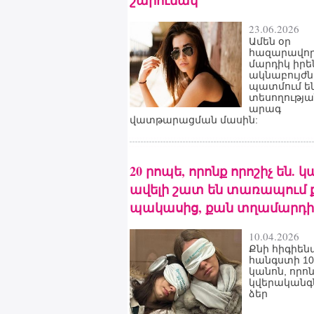
շարունակ
23.06.2026
Ամեն օր
հազարավո
մարդիկ իրե
ակնաբույժն
պատմում ե
տեսողությա
արագ
վատթարացման մասին:
20 րոպե, որոնք որոշիչ են. 
ավելի շատ են տառապում 
պակասից, քան տղամարդի
10.04.2026
Քնի հիգիեն
հանգստի 10
կանոն, որո
կվերականգ
ձեր