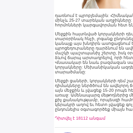
դառնում է պրոբլեմային: Հիմնական
մինչև 25-27 տարեկան աղջիկները
հորմոնների կարգավորման հետ ե
Մեջքին հայտնված կորյակների դե
տարօրինակ հնչի, լոգանք ընդունե
կանայք այս խնդիրն ասոցացնում ե
պրոցեդուրաները դարձնում են ավել
մաշկի պաշտպանիչ շերտը, իսկ օր
ձևով ճարպ արտադրելով, որի հետև
Վնասակար են նաև բազմազան սպու
կորյակները: Մեխանիկական ազդեց
տարածմանը:
Մեջքի ցաների, կորյակների դեմ շ
դիմակները ներծծում են ավելորդ 
այն մեջքին և լվացեք 15-20 րոպե 
առաջ: Ամենապարզ մեթոդներից մեկ
քիչ քանակությամբ, որպեսզի համո
կերակրի աղով եւ հետո լվացեք գո
ընդունելիս օգտագործեք միայն հա
Դիտվել է 18112 անգամ