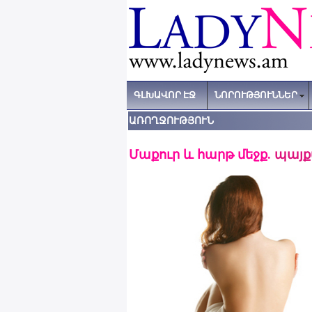
ԳԼԽԱՎՈՐ ԷՋ
ՆՈՐՈՒԹՅՈՒՆՆԵՐ
ԱՌՈՂՋՈՒԹՅՈՒՆ
Մաքուր և հարթ մեջք.
պայքա