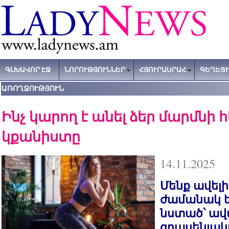
ԳԼԽԱՎՈՐ ԷՋ
ՆՈՐՈՒԹՅՈՒՆՆԵՐ
ՀՅՈՒՐԱՍՐԱՀ
ԳԵՂԵՑԻ
ԱՌՈՂՋՈՒԹՅՈՒՆ
Ինչ կարող է անել ձեր մարմնի 
կքանիստը
14.11.2025
Մենք ավելի
ժամանակ ե
նստած՝ ավ
գրասենյակ