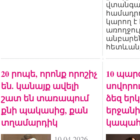
վտանգա
համադրո
կարող է
առողջու
անբար
հետևան
20 րոպե, որոնք որոշիչ
10 պար
են. կանայք ավելի
սովորու
շատ են տառապում
ձեզ եր
քնի պակասից, քան
երջանի
տղամարդիկ
կապահ
10.04.2026