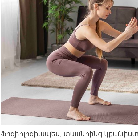
Ֆիզիոլոգիապես, տասնհինգ կքանիստ