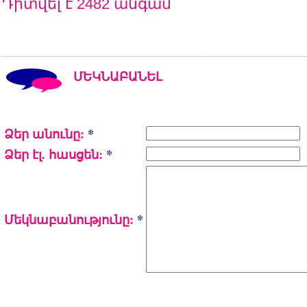
Դիտվել է 2482 անգամ
ՄԵԿՆԱԲԱՆԵԼ
Ձեր անունը:
*
Ձեր էլ. հասցեն:
*
Մեկնաբանությունը:
*