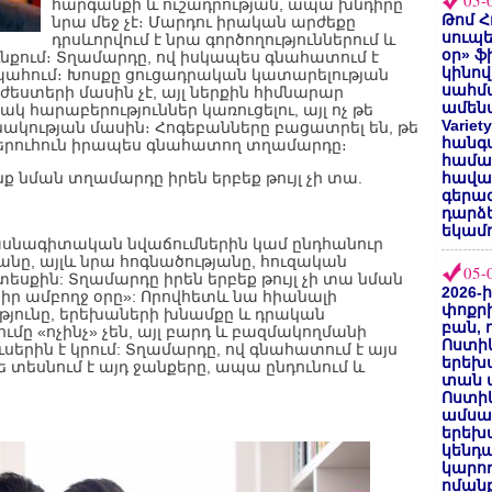
05-
հարգանքի և ուշադրության, ապա խնդիրը
Թոմ Հ
նրա մեջ չէ։ Մարդու իրական արժեքը
սուպե
դրսևորվում է նրա գործողություններում և
օր» ֆ
նքում։ Տղամարդը, ով իսկապես գնահատում է
կինով
 է պահում։ Խոսքը ցուցադրական կատարելության
սահմա
եստերի մասին չէ, այլ ներքին հիմնարար
ամենա
ակ հարաբերություններ կառուցելու, այլ ոչ թե
Varie
ակության մասին։ Հոգեբանները բացատրել են, թե
հանգս
նկերուհուն իրապես գնահատող տղամարդը։
համա
ք նման տղամարդը իրեն երբեք թույլ չի տա.
հավաք
գերազ
դարձ
եկամո
 մասնագիտական նվաճումներին կամ ընդհանուր
անը, այլև նրա հոգնածությանը, հուզական
05-
եսքին: Տղամարդը իրեն երբեք թույլ չի տա նման
2026-
ցիր ամբողջ օրը»: Որովհետև նա հիանալի
փոքրի
ւթյունը, երեխաների խնամքը և դրական
բան, 
ը «ոչինչ» չեն, այլ բարդ և բազմակողմանի
Ոստիկ
սերին է կրում: Տղամարդը, ով գնահատում է այս
երեխա
ե տեսնում է այդ ջանքերը, ապա ընդունում և
տան փ
Ոստիկ
ամսա
երեխա
կենդա
կարող
ոմանք