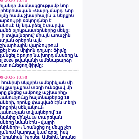
08-2026 10:46
ոլանդի մասնակցությամբ նոր
րհերոսական «Սարդ-մարդ. Նոր
իլմը համաշխարհային և ներքին
արձույթի ռեկորդներ է
նում: Այ նդարձել է տարվա
մեծ բլոկբաստերներից մեկը:
ty-ի տվյալներով՝ միայն առաջին
տյան օրերին այն
շխարհային վարձույթում
ել է 927 միլիոն դոլար: Ֆիլմը
անցել է բոլոր նախորդ մասերը և
ել 2026 թվականի ամենաբարձր
ւտ ունեցող ֆիլմը:
08-2026 10:38
ի հունիսի սկզբին ամերիկյան մի
կ քաղաքում տեղի ունեցավ մի
որը ցնցեց ամբողջ աշխարհը։
անությունը հայտնաբերեց 16
ների, որոնք փակված էին տեղի
ոքրիկ սենյակում։
անության տվյալներով՝ 18
կանից մինչև 18 տարեկան
ները նման էին «վայրի
նիների»։ Նրանցից ոչ մեկը չէր
անում կարդալ կամ գրել, իսկ
 նույնիսկ` խոսել։ Ավելին, նրանց