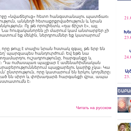
կնոջը «նվաճելուց» հետո հանգստանալու պատճառ։
21.
ություն, անկեղծ հետաքրքրվածություն և նրան
կություն։ Ոչ թե որովհետև «դա ճիշտ է», այլ
 Նա հուզականորեն չի մարում կամ անտարբեր չի
Խե
հատում եք մեկին, ներդրումներ եք կատարում՝
23.
որը թույլ է տալիս նրան հստակ զգալ, թե երբ են
ղ՝ պարզապես հանդուրժում։ Եվ եթե նա
24.
ղամարդու ուշադրությունը, հարգանքը և
չէ։ Դա ուժասպառ պայքար է ամենահիմնական
րաբերություններում պայքարելու կարիք չկա։ Կա
Այ
՝ ընտրություն, որը կատարում են երկու կողմերը։
23.
ցված են սիրո և փոխադարձ հարգանքի վրա, ապա
աստատումն է։
ՇԱԲԱ
Читать на русском