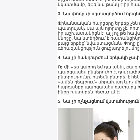
նկատմամբ, եթե նա թանկ է իր հա
3. Նա փողը չի օգտագործում որպե
Ֆինանսական հարցերը երբեք չեն 
պատրվակ։ Սա այն ոլորտը չէ, որ
իր աշխատակիցն է, այլ ոչ թե հա
կնոջը, նա ստեղծում է թափանցի
բայց երբեք՝ նվաստացման։ Փողը ըն
գերազանցություն ցուցադրելու միջ
4. Նա չի հանդուրժում երկակի չա
Ոչ մի «ես կարող եմ դա անել, բայց 
պարզապես ընկերուհի է, դու չափ
ընտրությունը, ուրեմն ընտրել է հ
«ամեն դեպքում» սիրախաղ և ոչ մ
հարգանքը պարզապես դատարկ խոս
ինքը խստորեն հետևում է։
5. Նա չի ոչնչացնում վստահություն