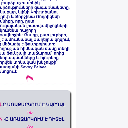
 բարձրաշխարհիկ
արձությունների գագաթնակետը,
նաբար, կլինի Կրիշտիանու
դուի և Ջորջինա Ռոդրիգեսի
նիքը, որը, ըստ
ուգալական լրատվամիջոցների,
կունենա հաջորդ
ավերջին: Զույգը, ըստ լուրերի,
լ է ամուսնանալ Մադեյրա կղզում,
 մեծացել է ֆուտբոլիստը:
ողության հիմնական մասը տեղի
նա Ֆունշալի տաճարում, որից
նորապսակները և հյուրերը
որվեն տոնական խնջույքի՝
ստղանի Savoy Palace
անոցում:
N
-Ը ԱՌԱՋԱՐԿՈՒՄ Է ԿԱՐԴԱԼ
N
-Ը ԱՌԱՋԱՐԿՈՒՄ Է ԴԻՏԵԼ