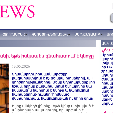
ՀՅՈՒՐԱՍՐԱՀ
ԳԵՂԵՑԻԿ, ՆՈՐԱՁԵՎ
ՍԵՐ, ԸՆՏԱՆԻՔ
ԱՌ
ՄԵԿ 
05-
անի, եթե իսկապես գնահատում է կնոջը
Արիա
կարիե
տվյալ
13.05.2026
իր Et
շրջա
Տղամարդու իրական արժեքը
կդադա
բացահայտվում է ոչ թե նրա խոսքերով, այլ
ժամա
գործողություններով։ Մենք կդիտարկենք յոթ
հրապա
նշան, որոնք բացահայտում են՝ արդյոք նա
պատճ
իսկապե՞ս հարգում է կնոջը և կառուցում
ստեղ
հարաբերություններ՝ հիմնված
հանրա
վստահության, հասունության ու սիրո վրա։
վերջե
կորստ
Եկեք անկեղծ լինենք։ Եթե կինը ստիպված է
անընդհատ ապացուցել, որ արժանի է