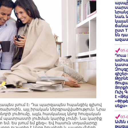
այսպի
սարսա
նրանց
նաև ն
կալան
ճանաչ
ըստ T
են դ
ազատ
05-
Դուա 
ամուս
կատա
Զույգ
գիշեր
Թըրնե
Ցուցա
Յորքի
Ուիլ 
է «Թե
«Փիթ
սկապես լսում է։ Դա պարզապես հպանցիկ գլխով
սեքս»
եռախոսին, այլ իրական ներգրավվածություն։ Նրա
նդրի լուծումը, այլև հասկանալ կնոջ հուզական
03-
ամ պատրաստի լուծման կարիք չունի։ Նա կարիք
Ամեն 
 եմ։ Ես լսում եմ քեզ»։ Եվ հասուն տղամարդը
թագա
դը ուշադիր է կնոջ հույզերի և ապրումների