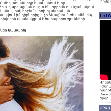
հիմք 
ի: Ուժեղ տղամարդը հասկանում է, որ
ի և զարգացման դաշտ են: Երբեմն դա նշանակում
հասկանալ, իսկ երբեմն՝ փոխել սեփական
LAD
ի փակվում խնդիրներից և չի ձևացնում, թե ամեն ինչ
կտիվորեն մասնակցում է հարաբերությունների
ւմներ կատարել
Վիենն
«Եվրա
հաղթե
Dara-
երգը`
ՕՐՎԱ