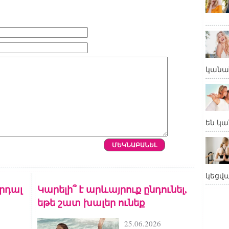
կանա
են կա
կեցվ
արդալ
Կարելի՞ է արևայրուք ընդունել,
եթե շատ խալեր ունեք
25.06.2026