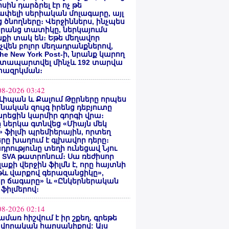
սին դարձրել էր ոչ թե
փելի սերիական մոլագարը, այլ
 ծնողները։ Վերջիններս, ինչպես
րանց տատիկը, ներկայումս
քի տակ են։ Եթե մեղավոր
վեն բոլոր մեղադրանքներով,
he New York Post-ի, նրանք կարող
ատապարտվել մինչև 192 տարվա
ազրկման։
08-2026 03:42
Լիպան և Քալում Թըրները որպես
նական զույգ իրենց դեբյուտը
րեցին կարմիր գորգի վրա։
ը ներկա գտնվեց «Միայն մեկ
» ֆիլմի պրեմիերային, որտեղ
րը խաղում է գլխավոր դերը։
դրությունը տեղի ունեցավ Նյու
 SVA թատրոնում։ Սա ռեժիսոր
Գլաքի վերջին ֆիլմն է, որը հայտնի
թև վարքով գերազանցիկը»,
եր ճագարը» և «Ընկերներական
 ֆիլմերով։
08-2026 02:14
ամառ հիշվում է իր շքեղ, գրեթե
վորական հարսանիքով: Այս