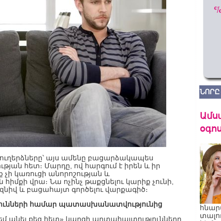
ՆՈՐԸ
Ամս
օգոս
 ուղերձները՝ այս ամենը բացարձակապես
յան հետ։ Մարդը, ով հարգում է իրեն և իր
ք չի կառուցի անորոշության և
հիմքի վրա։ Նա ոչինչ թաքցնելու կարիք չունի,
ազնիվ և բացահայտ գործելու վարքագիծ։
թյունների համար պատասխանատվությունից
հնար
տալո
ղ եմ անել քեզ հետ» կարգի արտահայտությունները