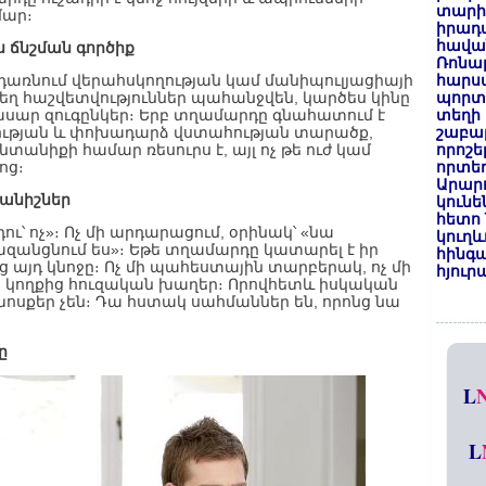
տարի
մար։
իրադ
հավա
ս ճնշման գործիք
Ռոնալ
դառնում վերահսկողության կամ մանիպուլյացիայի
հարսա
տեղ հաշվետվություններ պահանջվեն, կարծես կինը
պորտ
վասար զուգընկեր։ Երբ տղամարդը գնահատում է
տեղի 
կության և փոխադարձ վստահության տարածք,
շաբաթ
տանիքի համար ռեսուրս է, այլ ոչ թե ուժ կամ
որոշե
ոց։
որտեղ
Արար
փանիշներ
կունե
հետո 
դու՝ ոչ»։ Ոչ մի արդարացում, օրինակ՝ «նա
կուղև
ազանցնում ես»։ Եթե տղամարդը կատարել է իր
հինգա
ենց այդ կնոջը։ Ոչ մի պահեստային տարբերակ, ոչ մի
հյուր
ի կողքից հուզական խաղեր։ Որովհետև իսկական
քեր չեն։ Դա հստակ սահմաններ են, որոնց նա
ը
L
L