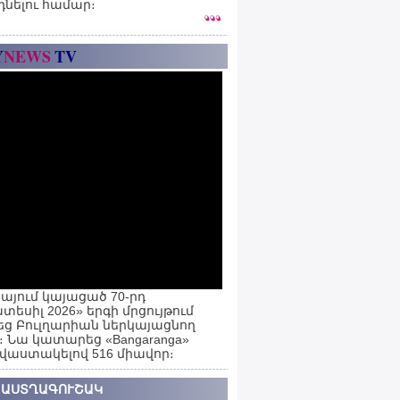
դնելու համար։
Y
NEWS
TV
այում կայացած 70-րդ
տեսիլ 2026» երգի մրցույթում
ց Բուլղարիան ներկայացնող
ն։ Նա կատարեց «Bangaranga»
 վաստակելով 516 միավոր։
 ԱՍՏՂԱԳՈՒՇԱԿ