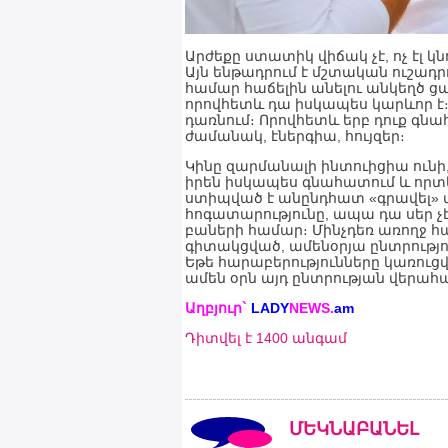
Արժեքը ստատիկ վիճակ չէ, ոչ էլ 
Այն ենթադրում է մշտական ուշադր
համար հաճելին անելու անկեղծ ցան
որովհետև դա իսկապես կարևոր է։
դառնում։ Որովհետև երբ դուք գնա
ժամանակ, էներգիա, հույզեր։
Կինը զարմանալի ինտուիցիա ունի, 
իրեն իսկապես գնահատում և որտե
ստիպված է անընդհատ «գրավել» տ
հոգատարությունը, ապա դա սեր 
բաների համար։ Մինչդեռ առողջ հա
գիտակցված, ամենօրյա ընտրություն
Եթե հարաբերությունները կառու
ամեն օրն այդ ընտրության վերահ
Աղբյուր`
LADY
NEWS.
a
m
Դիտվել է 1400 անգամ
ՄԵԿՆԱԲԱՆԵԼ