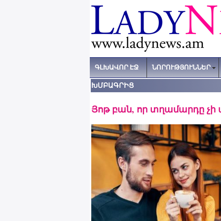
ԳԼԽԱՎՈՐ ԷՋ
ՆՈՐՈՒԹՅՈՒՆՆԵՐ
ԽՄԲԱԳՐԻՑ
Յոթ բան, որ տղամարդը չի 