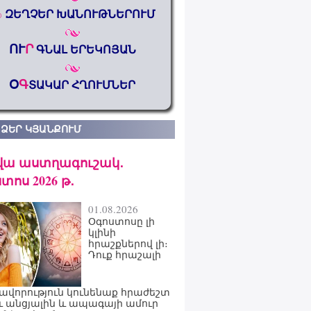
%
ԶԵՂՉԵՐ ԽԱՆՈՒԹՆԵՐՈՒՄ
ՈՒ
Ր
ԳՆԱԼ ԵՐԵԿՈՅԱՆ
Օ
Գ
ՏԱԿԱՐ ՀՂՈՒՄՆԵՐ
 ՁԵՐ ԿՅԱՆՔՈՒՄ
վա աստղագուշակ․
տոս 2026 թ․
01.08.2026
Օգոստոսը լի
կլինի
հրաշքներով լի։
Դուք հրաշալի
ավորություն կունենաք հրաժեշտ
ւ անցյալին և ապագայի ամուր