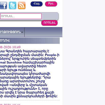
Հայ.
Рус.
ՈՂՋՈՒԹՅՈՒՆ
ՏՈՂՈՎ
08-2026 10:49
նա Գրանդեն հայտարարել է
րայի ընդմիջման մասին: People-ի
ներով՝ երգչուհին սեպտեմբերին
ernal Sunshine համաշխարհային
գայության ավարտից հետո
րի ելույթ ունենալ և
նակավորապես կհրաժարվի
րակային ելույթներից: Դրա
առը արտիստուհու շուրջ
ծված «անվերջ և մշտական
յին ուշադրությունն» է, որը
րս սրվել է նրա ծայրահեղ քաշի
ի մասին քննարկումների ֆոնին: