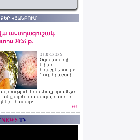
 ՁԵՐ ԿՅԱՆՔՈՒՄ
վա աստղագուշակ․
տոս 2026 թ․
01.08.2026
Օգոստոսը լի
կլինի
հրաշքներով լի։
Դուք հրաշալի
ավորություն կունենաք հրաժեշտ
ւ անցյալին և ապագայի ամուր
դնելու համար։
Y
NEWS
TV