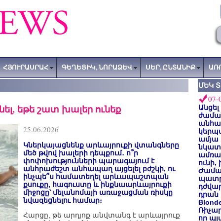
ՀՅՈՒՐԱՍՐԱՀ
ԳԵՂԵՑԻԿ, ՆՈՐԱՁԵՎ
ՍԵՐ, ԸՆՏԱՆԻՔ
ԱՌ
ՄԵԿ 
07-
նել, եթե շատ խալեր ունեք
Անցել
ժաման
անհա
25.06.2026
կերպ
ամյա
Կներկայացնենք արևայրուքի վտանգները
նկատե
մեծ թվով խալերի դեպքում․ ո՞ր
ամռան
փոփոխությունների պարագայում է
ունի,
անհրաժեշտ անհապաղ այցելել բժշկի, ու
Ժամա
ինչպե՞ս համատեղել արևապաշտպան
պատր
քսուքը, հագուստը և ինքնաարևայրուքի
դժվար
միջոցը՝ մելանոմայի առաջացման ռիսկը
դրան 
նվազեցնելու համար։
Blond
Ռիչա
Հարցը, թե արդյոք անվտանգ է արևայրուք
որ պլ