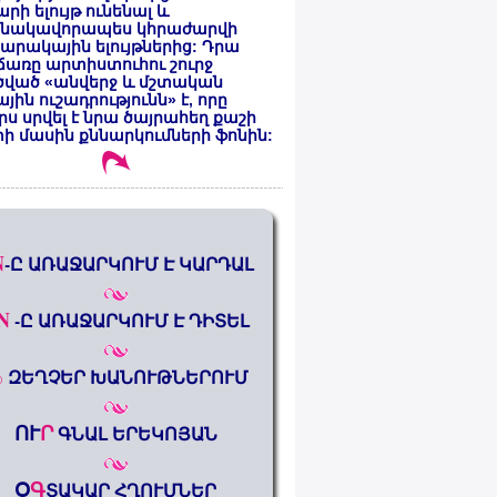
րի ելույթ ունենալ և
նակավորապես կհրաժարվի
րակային ելույթներից: Դրա
առը արտիստուհու շուրջ
ծված «անվերջ և մշտական
յին ուշադրությունն» է, որը
րս սրվել է նրա ծայրահեղ քաշի
ի մասին քննարկումների ֆոնին:
N
-Ը ԱՌԱՋԱՐԿՈՒՄ Է ԿԱՐԴԱԼ
N
-Ը ԱՌԱՋԱՐԿՈՒՄ Է ԴԻՏԵԼ
%
ԶԵՂՉԵՐ ԽԱՆՈՒԹՆԵՐՈՒՄ
ՈՒ
Ր
ԳՆԱԼ ԵՐԵԿՈՅԱՆ
Օ
Գ
ՏԱԿԱՐ ՀՂՈՒՄՆԵՐ