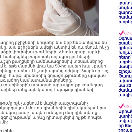
լրատվ
նույն
զարդե
համա
խորհ
07-
Օգոստ
դրող բջիջների կույտեր են։ Երբ ենթարկվում են
քսանվ
նը, այս բջիջներն ավելի ակտիվ են դառնում, ինչը
գրեթ
վածքի փոփոխությունների։ Հետևաբար, արևի
խոլա
է հանգեցնել բարորակ գոյացությունների
հետո՝
մաշկի քաղցկեղի ամենաագրեսիվ տեսակներից
ագրե
 է, եթե մարմնի վրա կա 50-ից ավելի խալ, քանի
մասին
որինգը դառնում է չափազանց դժվար: Կարևոր է ոչ
Էլիզա
կը. հարթ, սիմետրիկ գոյացությունները պակաս
Թաուլ
արագ աճող կամ ատամնավորները:
ախտոր
ն տարիներին ստացած արևայրուքը «դանդաղ
նա 23
 տարիներ անց այն կարող է պաթոլոգիաների
ժամա
պալի
թումը ոչնչացնում է մաշկի պաշտպանիչ
05-
մակարդակում մուտացիաներին դիմակայելու նրա
Արիա
անակությամբ խալեր ունեցող մարդիկ պետք է
կարիե
գուշությամբ՝ արևը դիտարկելով ոչ թե որպես
տվյալ
ամի:
իր Et
շրջա
 լինել