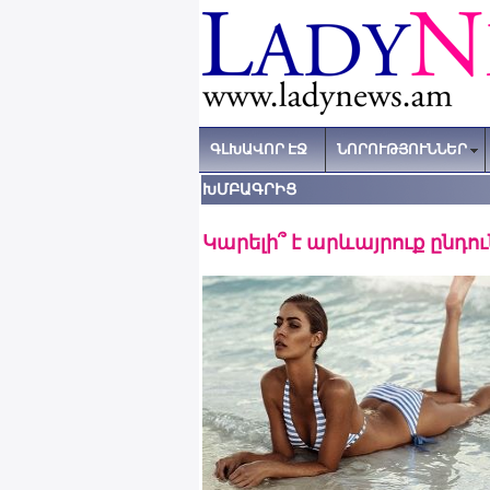
ԳԼԽԱՎՈՐ ԷՋ
ՆՈՐՈՒԹՅՈՒՆՆԵՐ
ԽՄԲԱԳՐԻՑ
Կարելի՞ է արևայրուք ընդու