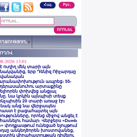
Հայ.
Рус.
ՈՂՋՈՒԹՅՈՒՆ
ՏՈՂՈՎ
08-2026 13:01
 է ուղիղ մեկ տարի այն
ակվանից, երբ Դենիզ Ռիչարդսը
վանական
արանափոխություն ապրեց։ 55-
 դերասանուհու արտաքինը
լիորեն փոխվեց անցյալ
ը. նա կրկին այնպիսի տեսք
 ինչպիսին 20 տարի առաջ էր։
նակ անց նա վերջապես
աստ է բացահայտել այն
ությունները, որոնց միջով անցել է
հասնելու համար։ Վերջերս «Dumb
e» փոդքասթում ունեցած ելույթում
րդսը անկեղծորեն խոստովանեց,
աստիկ վիրահատության դիմելու