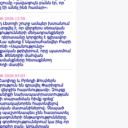
ոշումը «լավագույն բանն էր, որ
 էի անել ինձ համար»։
08-2026 12:58
 Լետոյի շուրջ ամպեր խտանում
արզվել է, որ վերջերս սեռական
ությունների մեղադրանքների
 դերասանը կորցրել է գլխավոր
 Նա պետք է նկարահանվեր Բարի
ոնի «Սպանությունը»
ական թրիլերում, որը պատմում
 Ֆ. Քենեդիի մահվան
ամանքները հետաքննող
ողի մասին
։
08-2026 03:03
Հադիդը և Բրեդլի Քուփերն
րություն են գրավել Փարիզում
 վերջին հայտնությամբ։ Զույգը
անիքի նախապատրաստության
րի տարածման հիմք դրեց՝
արակայնորեն հայտնվելով
նական մատանիներով։ Չնայած
ք պաշտոնապես չեն հաստատել
ագուների ենթադրությունները,
 գործողություւներում կա ինչ-որ
քրքիր բան։ Արևմտյան