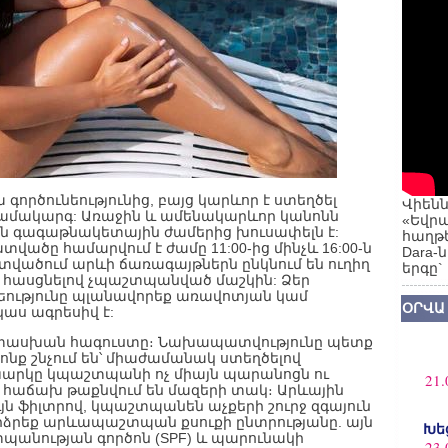
 գործունեությունից, բայց կարևոր է ստեղծել
Վիենն
մակարգ: Առաջին և ամենակարևոր կանոնն
«Եվրա
ն գագաթնակետային ժամերից խուսափելն է:
հաղթե
ծը համարվում է ժամը 11:00-ից մինչև 16:00-ն
Dara-
վածում արևի ճառագայթներն ընկնում են ուղիղ
երգը`
ս հասցնելով չպաշտպանված մաշկին: Ձեր
նեությունը պլանավորեք առավոտյան կամ
ՕՐՎԱ
կաս ագրեսիվ է:
տասխան հագուստը։ Նախապատվությունը պետք
ոնք շնչում են՝ միաժամանակ ստեղծելով
խարկը կպաշտպանի ոչ միայն պարանոցն ու
21.
րը հաճախ թաքնվում են մազերի տակ։ Արևային
յն ֆիլտրով, կպաշտպանեն աչքերի շուրջ զգայուն
արձրեք արևապաշտպան քսուքի ընտրությանը. այն
Խե
պանության գործոն (SPF) և պարունակի
23.