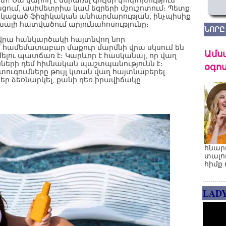
։ Սա կարող է ներառել գույնի փոփոխություն
ացում, ասիմետրիա կամ եզրերի մշուշոտում։ Պետք
անկացած ֆիզիկական անհարմարության, ինչպիսիք
 խալի հատվածում արյունահոսությունը։
ՆՈՐԸ
վրա հանկարծակի հայտնվող նոր
ւմ համեմատաբար մաքուր մարմնի վրա սկսում են
Ամս
իմելու պատճառ է։ Կարևոր է հասկանալ, որ վաղ
նների դեմ հիմնական պաշտպանությունն է։
օգոս
ւգումները թույլ կտան վաղ հայտնաբերել
եր ձեռնարկել, քանի դեռ իրավիճակը
հնար
տալո
հիմք 
LAD