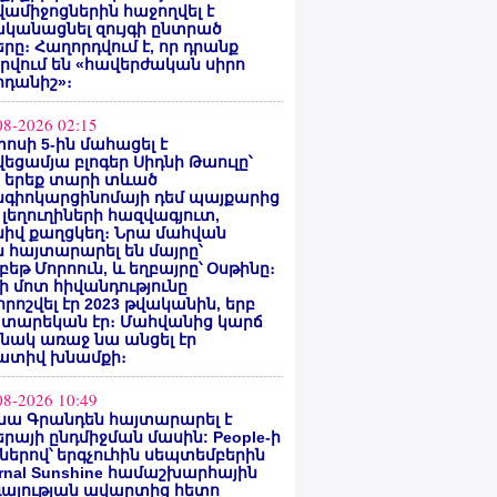
ամիջոցներին հաջողվել է
ականացնել զույգի ընտրած
րը։ Հաղորդվում է, որ դրանք
րվում են «հավերժական սիրո
րդանիշ»։
08-2026 02:15
ոսի 5-ին մահացել է
եցամյա բլոգեր Սիդնի Թաուլը՝
ե երեք տարի տևած
նգիոկարցինոմայի դեմ պայքարից
 լեղուղիների հազվագյուտ,
սիվ քաղցկեղ։ Նրա մահվան
 հայտարարել են մայրը՝
բեթ Մորոուն, և եղբայրը՝ Օսթինը։
ի մոտ հիվանդությունը
ոշվել էր 2023 թվականին, երբ
 տարեկան էր։ Մահվանից կարճ
նակ առաջ նա անցել էր
ատիվ խնամքի։
08-2026 10:49
նա Գրանդեն հայտարարել է
րայի ընդմիջման մասին: People-ի
ներով՝ երգչուհին սեպտեմբերին
ernal Sunshine համաշխարհային
գայության ավարտից հետո