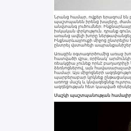
Նրանց համար, ովքեր երազում են 
պաշտպանեն իրենց խալերը, ժամա
անվտանգ լուծումներ: Ինքնարևայր
իսկական փրկություն. դրանք գուն
առանց ավելի խորը ներթափանցելո
Ինքնարևայրուքի միջոց ընտրելիս 
ընտրել վստահելի ապրանքանիշեր
Առաջին օգտագործումից առաջ խոր
հատվածի վրա, օրինակ՝ արմունկի ծ
ռեակցիա չունեք որևէ բաղադրիչի 
ձեռնոցներով, այն հավասարաչափ 
համար: Այս միջոցների ազդեցությ
պարբերաբար կրկնեք ընթացակար
առողջ մաշկ և կնվազեցնեք ուլտր
ազդեցության հետ կապված ռիսկե
Մաշկի պաշտպանության համալիր