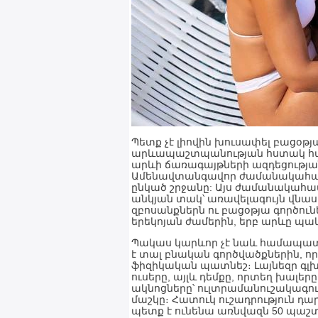
Պետք չէ լիովին խուսափել բացօթյա
արևապաշտպանության հստակ հա
արևի ճառագայթների ազդեցությա
Ամենավտանգավոր ժամանակահատվա
ընկած շրջանը: Այս ժամանակահատ
անկյան տակ՝ առավելագույն վնա
զբոսանքներն ու բացօթյա գործու
երեկոյան ժամերին, երբ արևը պա
Պակաս կարևոր չէ նաև համապա
է տալ բնական գործվածքներին, որ
ֆիզիկական պատնեշ։ Լայնեզր գլ
ուսերը, այլև դեմքը, որտեղ խալե
ակնոցները՝ ուլտրամանուշակագու
մաշկը։ Հատուկ ուշադրություն դ
պետք է ունենա առնվազն 50 պաշտ