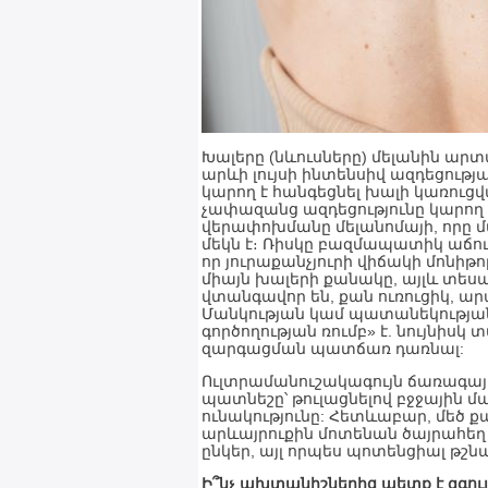
Խալերը (նևուսները) մելանին արտա
արևի լույսի ինտենսիվ ազդեցությա
կարող է հանգեցնել խալի կառուց
չափազանց ազդեցությունը կարող 
վերափոխմանը մելանոմայի, որը 
մեկն է։ Ռիսկը բազմապատիկ աճում
որ յուրաքանչյուրի վիճակի մոնիթ
միայն խալերի քանակը, այլև տեսա
վտանգավոր են, քան ուռուցիկ, 
Մանկության կամ պատանեկությա
գործողության ռումբ» է. նույնիսկ
զարգացման պատճառ դառնալ:
Ուլտրամանուշակագույն ճառագայ
պատնեշը՝ թուլացնելով բջջային 
ունակությունը: Հետևաբար, մեծ ք
արևայրուքին մոտենան ծայրահեղ զ
ընկեր, այլ որպես պոտենցիալ թշն
Ի՞նչ ախտանիշներից պետք է զգույշ