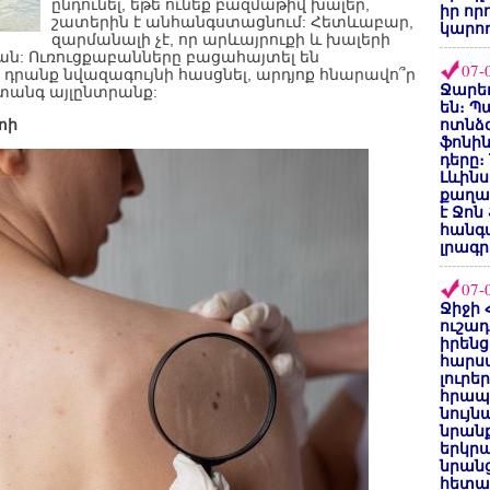
ընդունել, եթե ունեք բազմաթիվ խալեր,
իր որ
շատերին է անհանգստացնում: Հետևաբար,
կարող
զարմանալի չէ, որ արևայրուքի և խալերի
ան: Ուռուցքաբանները բացահայտել են
07-
ս դրանք նվազագույնի հասցնել, արդյոք հնարավո՞ր
Ջարեդ
տանգ այլընտրանք:
են։ Պ
տի
ոտնձգ
ֆոնին
դերը։
Լևինս
քաղաք
է Ջոն
հանգ
լրագր
07-
Ջիջի 
ուշադ
իրենց
հարս
լուրե
հրապ
նույ
նրան
երկրպ
նրանց
հետա