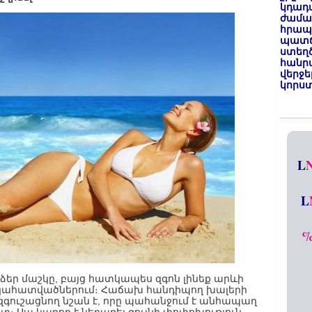
կդադա
ժամա
հրապա
պատճ
ստեղ
հանրա
վերջե
կորստ
L
L
ձեր մաշկը, բայց հատկապես զգոն լինեք արևի
կահատվածներում։ Հաճախ հանդիպող խալերի
ուշացնող նշան է, որը պահանջում է անհապաղ