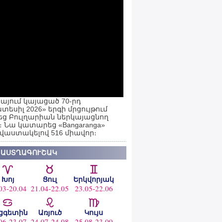
այում կայացած 70-րդ
տեսիլ 2026» երգի մրցույթում
ց Բուլղարիան ներկայացնող
ն։ Նա կատարեց «Bangaranga»
 վաստակելով 516 միավոր։
 ԱՍՏՂԱԳՈՒՇԱԿ
Խոյ
Ցուլ
Երկվորյակ
03-20.04
21.04-22.05
23.05-22.06
ցգետին
Առյուծ
Կույս
06-23.07
24.07-24.08
25.08-23.09