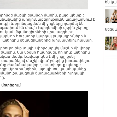
են կա
բրոնզե մաշկի երանգի մասին, բայց պետք է
նակակից արդյունաբերությունն առաջարկում է
ուքի և բրոնզացման միջոցները դարձել են
աթափում են միայն էպիդերմիսի վերին շերտը՝
կեցվ
ւ կամ մելանոցիտների վրա ազդելու:
կարևոր է ուշադիր կարդալ բաղադրիչները և
՝ ալերգիկ ռեակցիաներից խուսափելու համար:
հուրդ ենք տալիս փորձարկել մաշկի մի փոքր
ալքին: Սա կօգնի համոզվել, որ դուք ալերգիկ
նկատմամբ: Լավագույնն է միջոցը քսել
տարածելով մաշկի վրա՝ բծերից խուսափելու
ունը ժամանակավոր է, ուստի դուք պետք է
գը: Այդուհանդերձ, այդպիսով կպահպանեք
ամանուշակագույն ճառագայթների ուղղակի
րը:
 մոտեցում