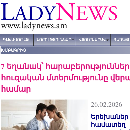
ԳԼԽԱՎՈՐ ԷՋ
ՆՈՐՈՒԹՅՈՒՆՆԵՐ
ՀՅՈՒՐԱՍՐԱՀ
ԳԵՂԵՑԻ
ԽՄԲԱԳՐԻՑ
7 եղանակ՝ հարաբերություններ
հուզական մտերմությունը վեր
համար
26.02.2026
Երեխաներ 
համատեղ