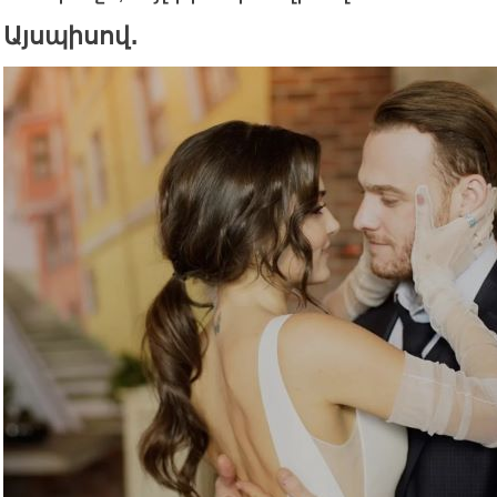
Այսպիսով․