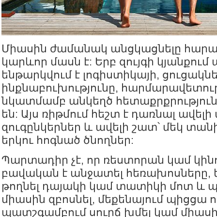
Միասին ժամանակ անցկացնելը հարաբ
կարևոր մասն է: Երբ զույգի կյանքում 
ենթարկվում է լոգիստիկայի, ցուցակն
ինքնաբուխությունը, հարմարավետութ
նկատմամբ անկեղծ հետաքրքրությու
են: Այս ռիթմում հեշտ է դառնալ ավել
զուգընկերներ և ավելի շատ՝ մեկ տա
երկու հոգնած ծնողներ:
Պարտադիր չէ, որ ռեստորան կամ կին
բավական է անջատել հեռախոսները,
թողնել դայակի կամ տատիկի մոտ և
միասին զբոսնել, մեքենայում պիցցա ո
պատշգամբում սուրճ խմել կամ միասի