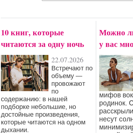
10 книг, которые
Можно ли
читаются за одну ночь
у вас мн
22.07.2026
Встречают по
объему —
провожают
по
мифов вок
содержанию: в нашей
родинок. 
подборке небольшие, но
расскрыли
достойные произведения,
несут сол
которые читаются на одном
минимизир
дыхании.