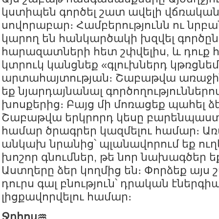
կստիպեն գործել շատ ավելի վճռական
սովորաբար։ Համբերությունն ու նրբ
կարող են հանկարծակի խզվել գործըն
հարազատների հետ շփվելիս, և դուք 
կտրուկ կանցնեք «գլուխներդ կթռցնեմ
արտահայտության։ Շաբաթվա առաջին
եք նյարդայնանալ գործողություններ
խոսքերից։ Բայց մի մոռացեք պահել ձ
Շաբաթվա երկրորդ կեսը բարենպաստ
համար ծրագրեր կազմելու համար։ Առ
անկախ նրանից՝ պլանավորում եք ուղև
խոշոր գնումներ, թե նոր նախագծեր եք
Աստղերը ձեր կողմից են։ Փորձեք այս
դուրս գալ բնություն՝ դրական էներգի
լիցքավորվելու համար։
Ջրհոս♒️