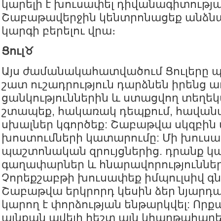
կարելի է խուսափել դիվանագիտությա
Շաբաթավերջին կենտրոնացեք անձնա
կարգի բերելու վրա։
Ցուլ♉️
Այս ժամանակահատվածում Ցուլերը պ
շատ ուշադրություն դարձնեն իրենց ա
ցանկություններին և ստացվող տեղեկ
շտապեք, հակառակ դեպքում, հավան
սխալներ կգործեք: Շաբաթվա սկզբին 
խոստումների կատարումը: Մի խուսա
պաշտոնական զրույցներից. դրանք կա
գաղափարներ և հնարավորություններ 
Չորեքշաբթի խուսափեք իմպուլսիվ գն
Շաբաթվա երկրորդ կեսին ձեր նյարդ
կարող է փորձության ենթարկվել: Որքա
այնքան ավելի հեշտ այն կհաղթահար