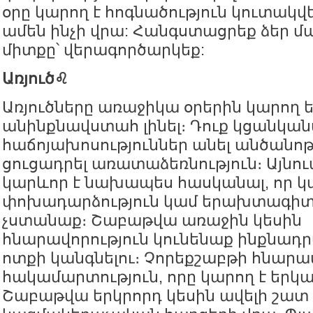
օրը կարող է հոգնածություն կուտակվե
ամեն ինչի վրա: Հանգստացրեք ձեր մա
միտքը՝ վերագործարկեք:
Առյուծ♌️
Առյուծները առաջիկա օրերին կարող 
անինքնավստահ լինել։ Դուք կցանկա
հաճոյախոսություններ անել անծանոթ
ցուցադրել առատաձեռնություն։ Այնու
կարևոր է նախապես հասկանալ, որ կ
փոխադարձություն կամ երախտագիտո
չստանաք։ Շաբաթվա առաջին կեսին
հնարավորություն կունենաք ինքնադր
ոտքի կանգնելու։ Չորեքշաբթի հնարավո
հակամարտություն, որը կարող է երկա
Շաբաթվա երկրորդ կեսին ավելի շատ