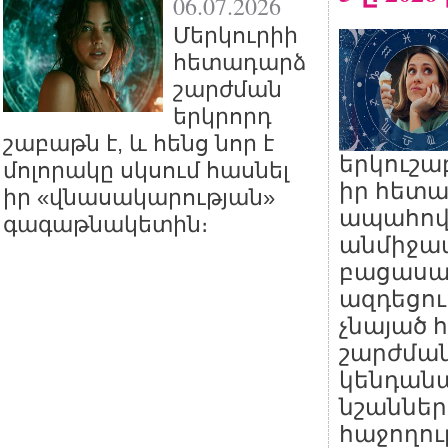
06.07.2026
Մերկուրիի
հետադարձ
շարժման
երկրորդ
շաբաթն է, և հենց նոր է
երկուշա
մոլորակը սկսում հասնել
իր հետա
իր «վնասակարության»
ապահովե
գագաթնակետին։
անմիջա
բացասա
ազդեցու
չնայած
շարժման
կենդան
նշաններ
հաջողու