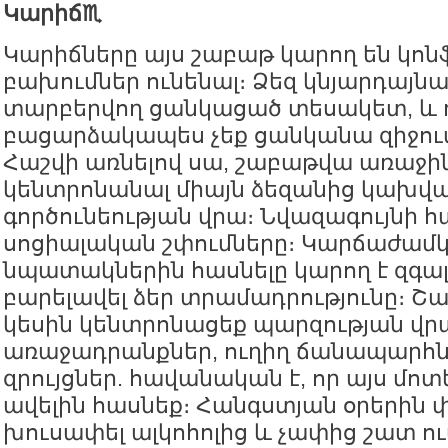
Կարիճ♏️
Կարիճները այս շաբաթ կարող են կոն
բախումներ ունենալ։ Ձեզ կնյարդայնա
տարբերվող ցանկացած տեսակետ, և 
բացարձակապես չեք ցանկանա զիջում
Հաշվի առնելով սա, շաբաթվա առաջին
կենտրոնանալ միայն ձեզանից կախվ
գործունեության վրա։ Նվազագույնի 
սոցիալական շփումները։ Կարճաժամ
նպատակներին հասնելը կարող է զգա
բարելավել ձեր տրամադրությունը։ Շ
կեսին կենտրոնացեք պարզության վր
առաջադրանքներ, ուղիղ ճանապարհնե
զրույցներ. հավանական է, որ այս մո
ավելին հասնեք։ Հանգստյան օրերին 
խուսափել ալկոհոլից և չափից շատ ու