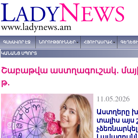
ԳԼԽԱՎՈՐ ԷՋ
ՆՈՐՈՒԹՅՈՒՆՆԵՐ
ՀՅՈՒՐԱՍՐԱՀ
ԳԵՂԵՑԻ
ԿԱՆԱՆՑ ՍՊՈՐՏ
Շաբաթվա աստղագուշակ․ մայիսի
թ․
11.05.2026
Աստղերը խ
տալիս այս
չձեռնարկե
Լավագույն