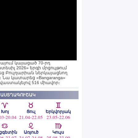
այում կայացած 70-րդ
տեսիլ 2026» երգի մրցույթում
ց Բուլղարիան ներկայացնող
ն։ Նա կատարեց «Bangaranga»
 վաստակելով 516 միավոր։
 ԱՍՏՂԱԳՈՒՇԱԿ
Խոյ
Ցուլ
Երկվորյակ
03-20.04
21.04-22.05
23.05-22.06
ցգետին
Առյուծ
Կույս
06-23.07
24.07-24.08
25.08-23.09