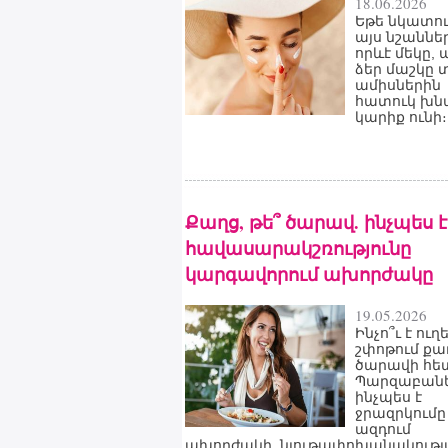
18.06.2026
Եթե նկատու
այս նշաննե
որևէ մեկը,
ձեր մաշկը 
ամիսներին
հատուկ խն
կարիք ունի։
Քաղց, թե՞ ծարավ. ինչպես է
հավասարակշռությունը
կարգավորում ախորժակը
19.05.2026
Ինչո՞ւ է ուղ
շփոթում քա
ծարավի հե
Պարզաբանե
ինչպես է
ջրազրկումը
ազդում
ախորժակի, նյութափոխանակությ