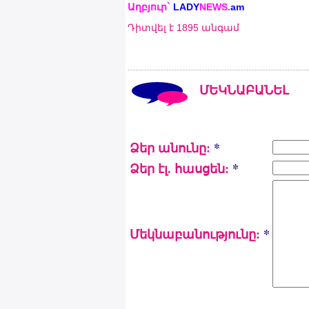
Աղբյուր`
LADY
NEWS.
a
m
Դիտվել է 1895 անգամ
ՄԵԿՆԱԲԱՆԵԼ
Ձեր անունը:
*
Ձեր էլ. հասցեն:
*
Մեկնաբանությունը:
*