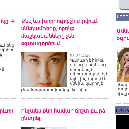
ՆՈՐԸ
կը. 4
Ձեզ ևս խորհուրդ չի տրվում.
սննդամթերք, որոնք
Ամս
մաշկաբանները չեն
օգոս
օգտագործում
ւմ ենք
եցնելու
կ,
03.07.2026
Կարևոր է հիշել,
որ յուրաքանչյուր
նը
օրգանիզմ
անհատական է, և
այն, ինչ օգնում է
մեկին, կարող է
հնար
տալո
չհամապատասխանել մյուսին։
հիմք 
LAD
րևոր
Ինչպես քնի համար ճիշտ բարձ
ընտրել