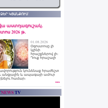
 ՁԵՐ ԿՅԱՆՔՈՒՄ
վա աստղագուշակ․
տոս 2026 թ․
01.08.2026
Օգոստոսը լի
կլինի
հրաշքներով լի։
Դուք հրաշալի
ավորություն կունենաք հրաժեշտ
ւ անցյալին և ապագայի ամուր
դնելու համար։
Y
NEWS
TV