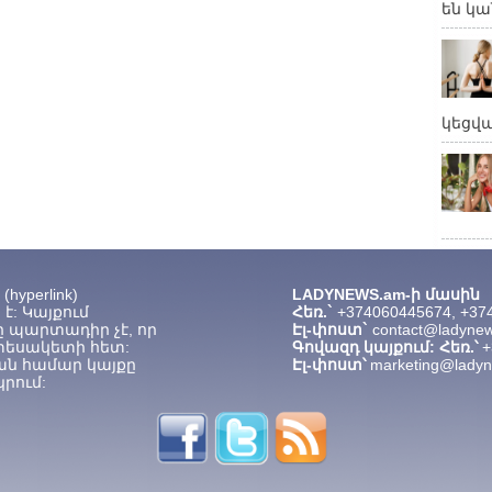
են կա
կեցվ
hyperlink)
LADYNEWS.am-ի մասին
է: Կայքում
Հեռ.`
+374060445674, +37
 պարտադիր չէ, որ
Էլ-փոստ`
contact@ladyne
տեսակետի հետ:
Գովազդ կայքում: Հեռ.՝
+
ան համար կայքը
Էլ-փոստ՝
marketing@lady
րում: