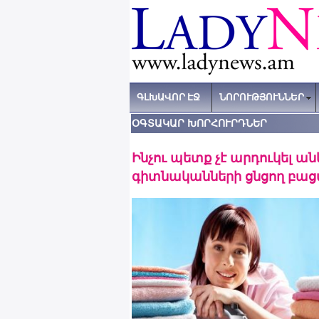
ԳԼԽԱՎՈՐ ԷՋ
ՆՈՐՈՒԹՅՈՒՆՆԵՐ
ՕԳՏԱԿԱՐ ԽՈՐՀՈՒՐԴՆԵՐ
Ինչու պետք չէ արդուկել ա
գիտնականների ցնցող բաց