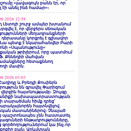
ոշումը «լավագույն բանն էր, որ
 էի անել ինձ համար»։
08-2026 12:58
 Լետոյի շուրջ ամպեր խտանում
արզվել է, որ վերջերս սեռական
ությունների մեղադրանքների
 դերասանը կորցրել է գլխավոր
 Նա պետք է նկարահանվեր Բարի
ոնի «Սպանությունը»
ական թրիլերում, որը պատմում
 Ֆ. Քենեդիի մահվան
ամանքները հետաքննող
ողի մասին
։
08-2026 03:03
Հադիդը և Բրեդլի Քուփերն
րություն են գրավել Փարիզում
 վերջին հայտնությամբ։ Զույգը
անիքի նախապատրաստության
րի տարածման հիմք դրեց՝
արակայնորեն հայտնվելով
նական մատանիներով։ Չնայած
ք պաշտոնապես չեն հաստատել
ագուների ենթադրությունները,
 գործողություւներում կա ինչ-որ
քրքիր բան։ Արևմտյան