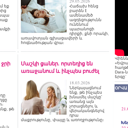
29.05.2026
մ եք
Հաճախ հենց
րից
բարձն է
 ապա
ամենամեծ
տաք
ազդեցությունն
ունենում
ամքի
պարանոցի
դիրքի, քնի որակի,
առավոտյան գլխացավերի և
հոգնածության վրա։
Վիենն
 ջրի
Մաշկի ցաներ. որտեղից են
«Եվրա
հաղթե
առաջանում և ինչպես բուժել
Dara-
երգը`
18.03.2026
Ներկայացնում
ՕՐՎԱ
ենք, թե ինչպես
եղը
խնամել մաշկը՝
ղցը
առանց այն
տ։
չորացնելու և
21.
նք, թե
վերականգնելով
դրա
մաքրությունը, փայլը և առողջությունը։
Խե
ան և
23.