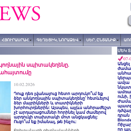
ՀՅՈՒՐԱՍՐԱՀ
ԳԵՂԵՑԻԿ, ՆՈՐԱՁԵՎ
ՍԵՐ, ԸՆՏԱՆԻՔ
ԱՌ
ՄԵԿ 
07-
նկողնային սպիտակեղենը.
Անցել
ժաման
ահայտումը
անհա
կերպ
ամյա
10.02.2026
նկատե
ամռան
Դուք դեռ լվանալուց հետո արդուկո՞ւմ եք
ունի,
ձեր անկողնային սպիտակեղենը՝ հետևելով
Ժամա
ձեր մայրիկների և տատիկների
պատր
խորհուրդներին: Այսպես, այլևս անհրաժեշտ
դժվար
չէ արդարացումներ հորինել կամ ժամերով
դրան 
արդուկի տախտակի մոտ անցկացնել:
Blond
Ուզո՞ւմ եք իմանալ, թե ինչու:
Ռիչա
որ պլ
Բրիտանացի գիտնականների