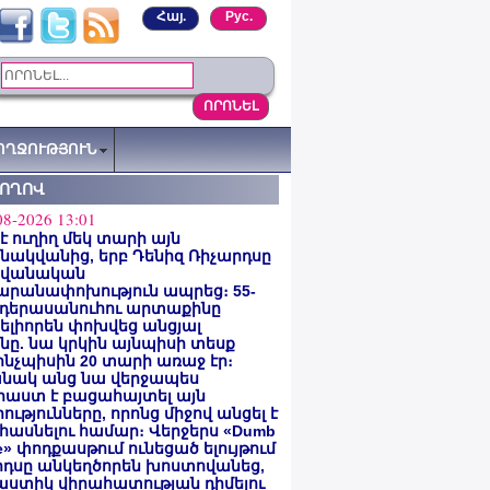
Հայ.
Рус.
ՈՂՋՈՒԹՅՈՒՆ
ՏՈՂՈՎ
08-2026 13:01
 է ուղիղ մեկ տարի այն
ակվանից, երբ Դենիզ Ռիչարդսը
վանական
արանափոխություն ապրեց։ 55-
 դերասանուհու արտաքինը
լիորեն փոխվեց անցյալ
ը. նա կրկին այնպիսի տեսք
 ինչպիսին 20 տարի առաջ էր։
նակ անց նա վերջապես
աստ է բացահայտել այն
ությունները, որոնց միջով անցել է
հասնելու համար։ Վերջերս «Dumb
e» փոդքասթում ունեցած ելույթում
րդսը անկեղծորեն խոստովանեց,
աստիկ վիրահատության դիմելու