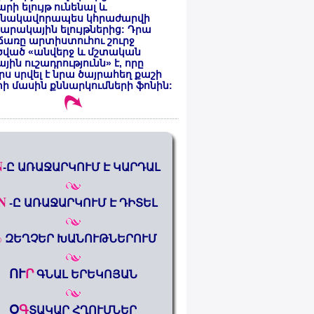
րի ելույթ ունենալ և
նակավորապես կհրաժարվի
րակային ելույթներից: Դրա
առը արտիստուհու շուրջ
ծված «անվերջ և մշտական
յին ուշադրությունն» է, որը
րս սրվել է նրա ծայրահեղ քաշի
ի մասին քննարկումների ֆոնին:
N
-Ը ԱՌԱՋԱՐԿՈՒՄ Է ԿԱՐԴԱԼ
N
-Ը ԱՌԱՋԱՐԿՈՒՄ Է ԴԻՏԵԼ
%
ԶԵՂՉԵՐ ԽԱՆՈՒԹՆԵՐՈՒՄ
ՈՒ
Ր
ԳՆԱԼ ԵՐԵԿՈՅԱՆ
Օ
Գ
ՏԱԿԱՐ ՀՂՈՒՄՆԵՐ