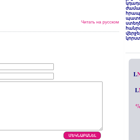
կդադա
ժամա
հրապա
պատճ
Читать на русском
ստեղ
հանրա
վերջե
կորստ
L
L