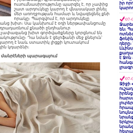
իր որ
ուսումնասիրությունը պարզել է, որ չափից
կարող
շատ արդուկելը կարող է վնասակար լինել
մեր առողջության համար և նվազեցնել քնի
որակը։ Պարզվում է, որ արդուկելը
07-
զանց խիտ։ Սա կանխում է օդի ներթափանցումը
Ջարեդ
նդրադառնում քնածի ընդհանուր
են։ Պ
, չափազանց խիտ գործվածքները կորցնում են
ոտնձգ
ակությունը։ Դա նման է ցելոֆանի մեջ քնելուն՝
ֆոնին
ը կարող է նաև ստատիկ լիցքի կուտակում
դերը։
յին կդարձնի։
Լևինս
քաղաք
և մանրէների պարագայում
է Ջոն
հանգ
լրագր
07-
Ջիջի 
ուշադ
իրենց
հարս
լուրե
հրապ
նույ
նրան
երկրպ
նրանց
հետա