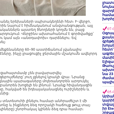
լրատվ
նույն
զարդե
համա
խորհ
անել երեխաների սպիտակեղենի հետ։ Ի վերջո,
ին նայում է հիմնականում անվտանգության, այլ
07-
ականներն այստեղ ծնողների կողմն են, բայց
Օգոստ
արդուկում։ Վերջինս ախտահանում է գործվածքը՝
քսանվ
ւ կամ այն «անօդափոխ» դարձնելու։ Եվ
գրեթ
ել։
խոլա
մեքենաները 60–90 աստիճանում լվանալիս
հետո՝
ները, ինչը լրացուցիչ ջերմային մշակումն ավելորդ
ագրե
մասին
Էլիզա
Թաուլ
ախտոր
ցահայտմամբ չեն բավարարվել։
նա 23
եբույժները՝ յուղ լցնելով կրակի վրա։ Նրանց
ժամա
ղնային պարագաները մոլեռանդորեն արդուկել
պալի
նորեն խոցելի են լինում։ Նրանք հիվանդագին
, հակված են իդեալականացնել ուրիշներին և
05-
ւնից։
Արիա
կարիե
ին տնտեսուհի լինելու համար անհրաժեշտ է մի
տվյալ
նը և ինքներդ ձեզ որոշակի հաճույք թույլ տալ։
իր Et
ելիները) շնորհակալ կլինեն ձեզ դրա համար։
շրջա