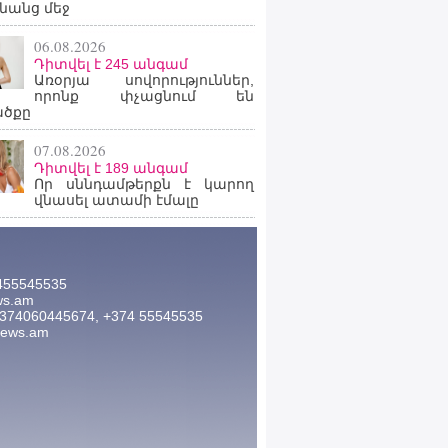
նանց մեջ
06.08.2026
Դիտվել է 245 անգամ
Առօրյա սովորություններ,
որոնք փչացնում են
ածքը
07.08.2026
Դիտվել է 189 անգամ
Որ սննդամթերքն է կարող
վնասել ատամի էմալը
455545535
ws.am
374060445674, +374 55545535
news.am