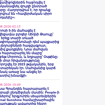
ամիջոցներին հաջողվել է
ականացնել զույգի ընտրած
րը։ Հաղորդվում է, որ դրանք
րվում են «հավերժական սիրո
րդանիշ»։
08-2026 02:15
ոսի 5-ին մահացել է
եցամյա բլոգեր Սիդնի Թաուլը՝
ե երեք տարի տևած
նգիոկարցինոմայի դեմ պայքարից
 լեղուղիների հազվագյուտ,
սիվ քաղցկեղ։ Նրա մահվան
 հայտարարել են մայրը՝
բեթ Մորոուն, և եղբայրը՝ Օսթինը։
ի մոտ հիվանդությունը
ոշվել էր 2023 թվականին, երբ
 տարեկան էր։ Մահվանից կարճ
նակ առաջ նա անցել էր
ատիվ խնամքի։
08-2026 10:49
նա Գրանդեն հայտարարել է
րայի ընդմիջման մասին: People-ի
ներով՝ երգչուհին սեպտեմբերին
ernal Sunshine համաշխարհային
գայության ավարտից հետո