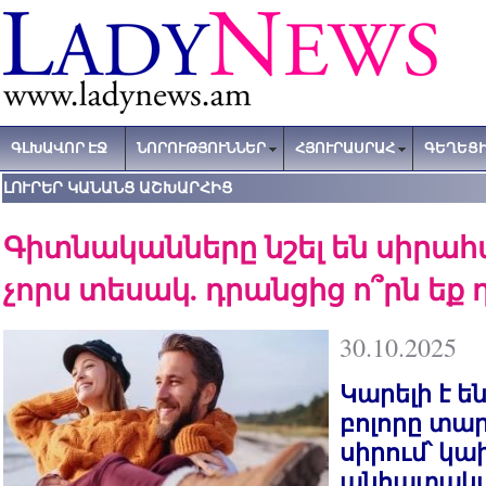
ԳԼԽԱՎՈՐ ԷՋ
ՆՈՐՈՒԹՅՈՒՆՆԵՐ
ՀՅՈՒՐԱՍՐԱՀ
ԳԵՂԵՑԻ
ԼՈՒՐԵՐ ԿԱՆԱՆՑ ԱՇԽԱՐՀԻՑ
Գիտնականները նշել են սիրա
չորս տեսակ. դրանցից ո՞րն եք 
30.10.2025
Կարելի է ե
բոլորը տար
սիրում՝ կ
անհատակ