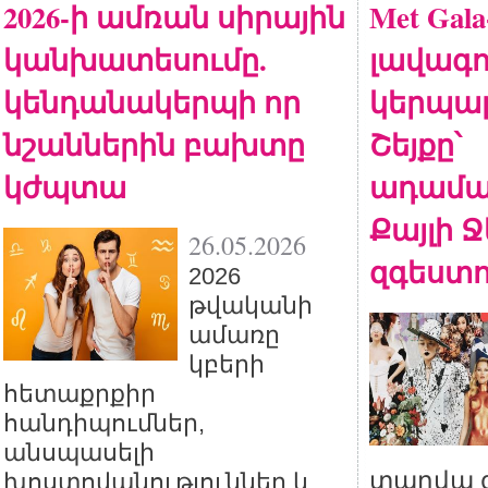
2026-ի ամռան սիրային
Met Gala
կանխատեսումը.
լավագո
կենդանակերպի որ
կերպար
նշաններին բախտը
Շեյքը՝
կժպտա
ադամա
Քայլի Ջ
26.05.2026
զգեստով
2026
թվականի
ամառը
կբերի
հետաքրքիր
հանդիպումներ,
անսպասելի
տարվա 
խոստովանություններ և