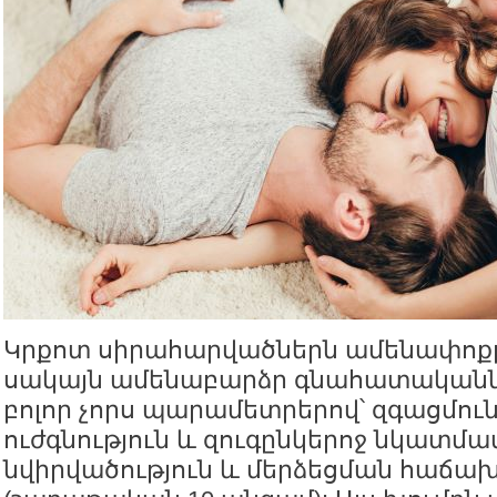
Կրքոտ սիրահարվածներն ամենափոքր
սակայն ամենաբարձր գնահատականն
բոլոր չորս պարամետրերով՝ զգացմու
ուժգնություն և զուգընկերոջ նկատմամ
նվիրվածություն և մերձեցման հաճա