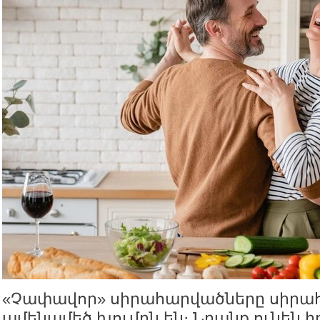
«Չափավոր» սիրահարվածները սիրա
ամենամեծ խումբն են։ Նրանք ունեն ի