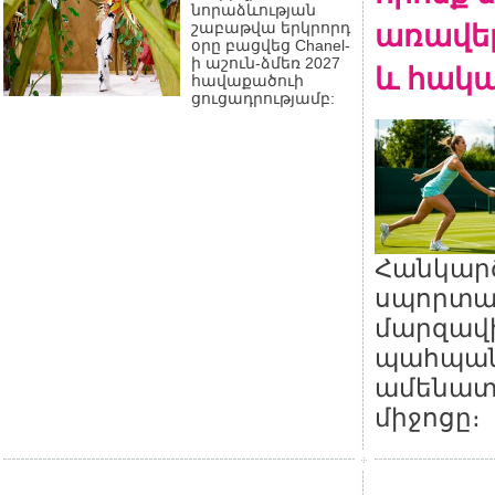
նորաձևության
առավել
շաբաթվա երկրորդ
օրը բացվեց Chanel-
ի աշուն-ձմեռ 2027
և հակա
հավաքածուի
ցուցադրությամբ:
Հանկարծ
սպորտաձ
մարզավ
պահպան
ամենատ
միջոցը։