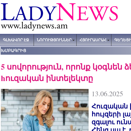
ԳԼԽԱՎՈՐ ԷՋ
ՆՈՐՈՒԹՅՈՒՆՆԵՐ
ՀՅՈՒՐԱՍՐԱՀ
ԳԵՂԵՑԻ
ԽՄԲԱԳՐԻՑ
5 սովորություն, որոնք կօգնեն 
hուզական ինտելեկտը
13.06.2025
Հուզական 
հույզերի լ
զգալու ունա
Հենց սա է,