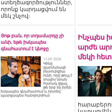
ստեղծագործություններ,
որոնք կարդացվում են
մեկ շնչով։
Յոթ բան, որ տղամարդը չի
Ինչպես ի
անի, եթե իսկապես
արժե արդ
գնահատում է կնոջը
մեկի հետ
13.05.2026
Կինը
զարմանալի
ինտուիցիա
ունի, որը թույլ է
տալիս նրան
հստակ զգալ,
թե երբ են իրեն
իսկապես գնահատում և որտեղ՝
պարզապես հանդուրժում։
հարաբերու
կստացվեն,