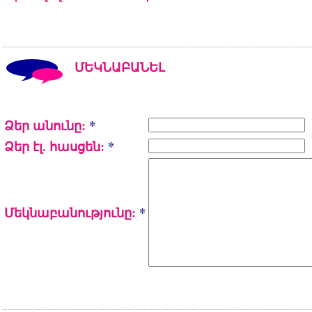
ՄԵԿՆԱԲԱՆԵԼ
Ձեր անունը:
*
Ձեր էլ. հասցեն:
*
Մեկնաբանությունը:
*