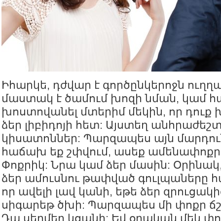
Իհարկե, դժվար է գործընկերոջն ուղղա
մաստակ է ծամում խոզի նման, կամ 
խոստովանել մտերիմ մեկին, որ դուք 
ձեր լիբիդոյի հետ: Այստեղ անհրաժեշտ
կիսատոններ: Պարզապես այն մարդուն
հաճախ եք շփվում, ասեք ամենափոքր 
Փոքրիկ: Նրա կամ ձեր մասին: Օրինակ, 
ձեր ամուսնու թափված գուլպաները հ
որ ավելի լավ կանի, եթե ձեր զրուցակ
սիգարեթ ծխի: Պարզապես մի փոքր ճշ
Դա սերմեր կցանի: Եվ օրական մեկ փ