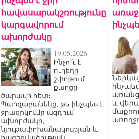
ինչպես է ջրի
որտեղ
հավասարակշռությունը
առաջ
կարգավորում
ինչպե
ախորժակը
19.05.2026
Ինչո՞ւ է
ուղեղը
Ներկայ
շփոթում
ինչպես
քաղցը
առանց 
ծարավի հետ։
և վեր
Պարզաբանենք, թե ինչպես է
մաքրու
ջրազրկումը ազդում
առողջո
ախորժակի,
նյութափոխանակության և
հագեցվածության