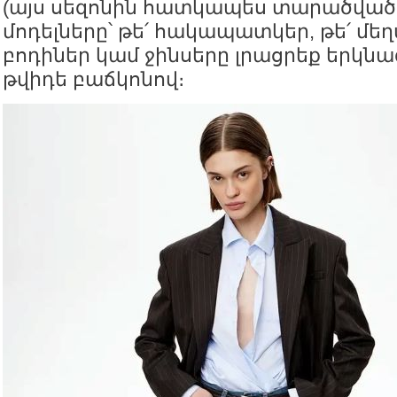
(այս սեզոնին հատկապես տարածված
մոդելները՝ թե՛ հակապատկեր, թե՛ մե
բոդիներ կամ ջինսերը լրացրեք երկնա
թվիդե բաճկոնով։