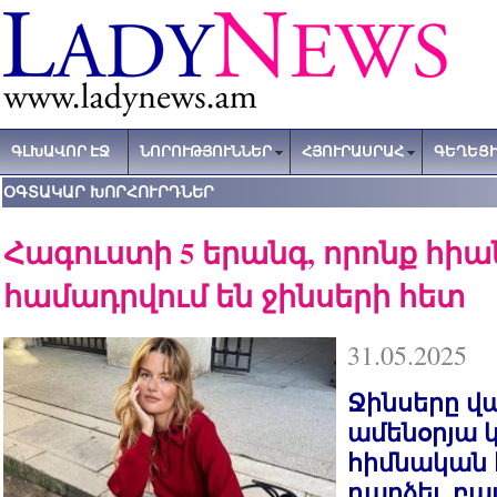
ԳԼԽԱՎՈՐ ԷՋ
ՆՈՐՈՒԹՅՈՒՆՆԵՐ
ՀՅՈՒՐԱՍՐԱՀ
ԳԵՂԵՑԻ
ՕԳՏԱԿԱՐ ԽՈՐՀՈՒՐԴՆԵՐ
Հագուստի 5 երանգ, որոնք հիա
համադրվում են ջինսերի հետ
31.05.2025
Ջինսերը վա
ամենօրյա 
հիմնական 
դարձել, բայ