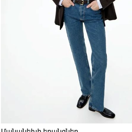
Մանանեխի երանգներ