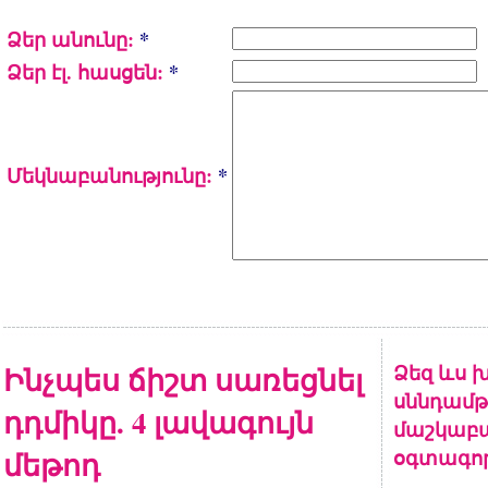
Ձեր անունը:
*
Ձեր էլ. հասցեն:
*
Մեկնաբանությունը:
*
Ինչպես ճիշտ սառեցնել
Ձեզ ևս խ
սննդամթ
դդմիկը. 4 լավագույն
մաշկաբա
մեթոդ
օգտագոր