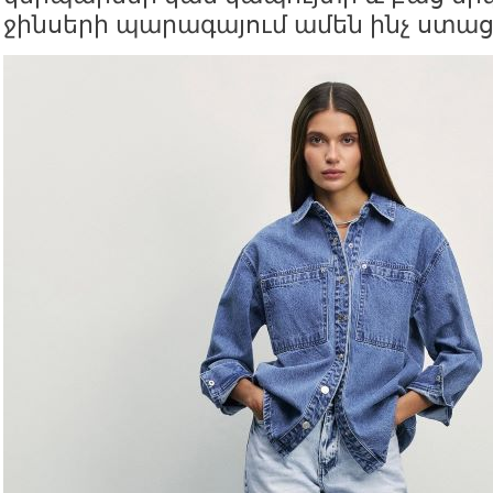
ջինսերի պարագայում ամեն ինչ ստացվ