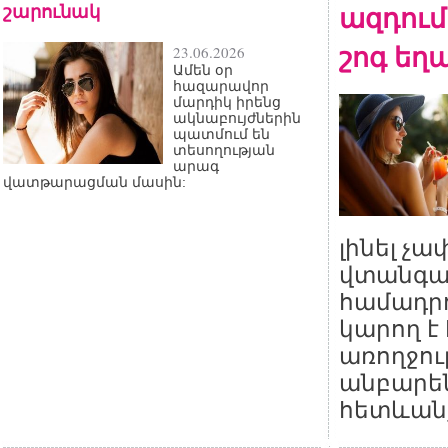
շարունակ
ազդում
շոգ եղ
23.06.2026
Ամեն օր
հազարավոր
մարդիկ իրենց
ակնաբույժներին
պատմում են
տեսողության
արագ
վատթարացման մասին:
լինել չ
վտանգա
համադրո
կարող է
առողջու
անբար
հետևան