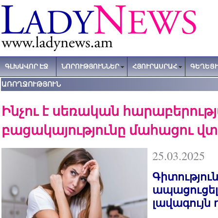
ԳԼԽԱՎՈՐ ԷՋ
ՆՈՐՈՒԹՅՈՒՆՆԵՐ
ՀՅՈՒՐԱՍՐԱՀ
ԳԵՂԵՑԻ
ԱՌՈՂՋՈՒԹՅՈՒՆ
Ինչու է սեռական հարաբերութ
բացակայությունը մահացու վ
25.03.2025
Գիտությու
ապացուցել 
լավագույն 