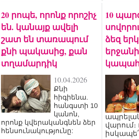
20 րոպե, որոնք որոշիչ
10 պար
են. կանայք ավելի
սովորու
շատ են տառապում
ձեզ եր
քնի պակասից, քան
երջանի
տղամարդիկ
կապահ
10.04.2026
Քնի
հիգիենա.
հանգստի 10
կանոն,
ապրելա
որոնք կվերականգնեն ձեր
վարում։
հենսունակությունը:
իսկապե՞