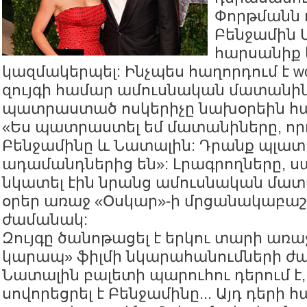
Փորթմանն 
Բենջամին 
հարսանիք 
կազմակերպել: Ինչպես հաղորդում է wom
զույգի համար ամուսնական մատանի
պատրաստած ոսկերիչը նախօրեին հաս
«Ես պատրաստել եմ մատանիները, որո
Բենջամինը և Նատալին: Դրանք պլատ
ադամանդներից են»: Լրագրողները, ս
նկատել էին նրանց ամուսնական մատ
օրեր առաջ «Օսկար»-ի մրցանակաբա
ժամանակ:
Զույգը ծանոթացել է երկու տարի առաջ՝
կարապ» ֆիլմի նկարահանումների ժ
Նատալին բալետի պարուհու դերում է
սովորեցրել է Բենջամինը... Այդ դերի