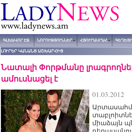
ԳԼԽԱՎՈՐ ԷՋ
ՆՈՐՈՒԹՅՈՒՆՆԵՐ
ՀՅՈՒՐԱՍՐԱՀ
ԳԵՂԵՑԻ
ԼՈՒՐԵՐ ԿԱՆԱՆՑ ԱՇԽԱՐՀԻՑ
Նատալի Փորթմանը լրագրողնե
ամուսնացել է
01.03.2012
Արտասահմ
տաբլոիտնե
միաձայն պն
դերասանու