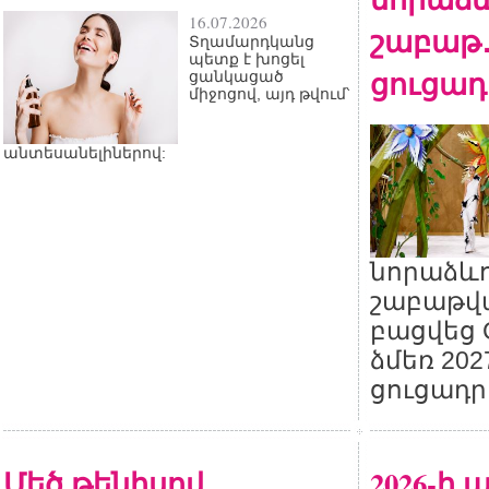
16.07.2026
շաբաթ․ 
Տղամարդկանց
պետք է խոցել
ցուցադ
ցանկացած
միջոցով, այդ թվում՝
անտեսանելիներով:
նորաձևո
շաբաթվա
բացվեց C
ձմեռ 20
ցուցադր
Մեծ թենիսով
2026-ի