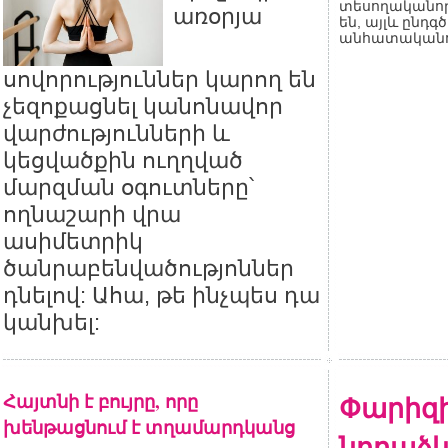
տեսողականո
առօրյա
են, այլև ընդգծ
անհատականու
սովորություններ կարող են
չեզոքացնել կանոնավոր
վարժությունների և
կեցվածքին ուղղված
մարզման օգուտները՝
ողնաշարի վրա
ասիմետրիկ
ծանրաբենվածությոններ
դնելով: Ահա, թե ինչպես դա
կանխել:
Հայտնի է բույրը, որը
Փարիզ
խենթացնում է տղամարդկանց
նորաձև