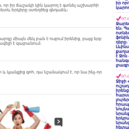
իր որ
 որ իր ճաշակի կին կարող է գտնել աշխարհի
կարող
ւհետև Երկիրը ստեղծեց գնդաձև։
07-
Ջարեդ
են։ Պ
ոտնձգ
ֆոնին
արդը միայն մեկ բան է ուզում իրենից, բայց երբ
դերը։
վելի է զայրանում։
Լևինս
քաղաք
է Ջոն
հանգ
լրագր
 և կյանքից գոհ, դա նշանակում է, որ նա ինչ-որ
07-
Ջիջի 
ուշադ
իրենց
հարս
լուրե
հրապ
նույ
նրան
երկրպ
նրանց
հետա