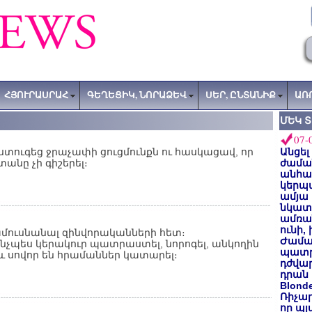
ՀՅՈՒՐԱՍՐԱՀ
ԳԵՂԵՑԻԿ, ՆՈՐԱՁԵՎ
ՍԵՐ, ԸՆՏԱՆԻՔ
ԱՌ
ՄԵԿ 
07-
ստուգեց ջրաչափի ցուցմունքն ու հասկացավ, որ
Անցել
անը չի գիշերել։
ժաման
անհա
կերպ
ամյա
նկատե
ամռան
ունի,
ամուսնանալ զինվորականների հետ։
Ժամա
նչպես կերակուր պատրաստել, նորոգել, անկողին
պատր
ն և սովոր են հրամաններ կատարել։
դժվար
դրան 
Blond
Ռիչա
որ պլ