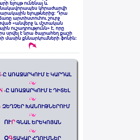
րի ելույթ ունենալ և
նակավորապես կհրաժարվի
րակային ելույթներից: Դրա
առը արտիստուհու շուրջ
ծված «անվերջ և մշտական
յին ուշադրությունն» է, որը
րս սրվել է նրա ծայրահեղ քաշի
ի մասին քննարկումների ֆոնին:
N
-Ը ԱՌԱՋԱՐԿՈՒՄ Է ԿԱՐԴԱԼ
N
-Ը ԱՌԱՋԱՐԿՈՒՄ Է ԴԻՏԵԼ
%
ԶԵՂՉԵՐ ԽԱՆՈՒԹՆԵՐՈՒՄ
ՈՒ
Ր
ԳՆԱԼ ԵՐԵԿՈՅԱՆ
Օ
Գ
ՏԱԿԱՐ ՀՂՈՒՄՆԵՐ