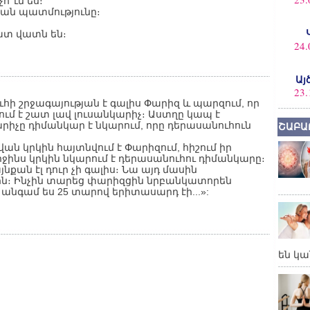
՞ւմ ես։
ական պատմությունը։
ատ վատն են։
24.
Այ
23.
ւհի շրջագայության է գալիս Փարիզ և պարզում, որ
մ է շատ լավ լուսանկարիչ։ Աստղը կապ է
րիչը դիմանկար է նկարում, որը դերասանուհուն
ՇԱԲԱ
ն կրկին հայտնվում է Փարիզում, հիշում իր
երջինս կրկին նկարում է դերասանուհու դիմանկարը։
քան էլ դուր չի գալիս։ Նա այդ մասին
չին։ Ինչին տարեց փարիզցին նրբանկատորեն
անգամ ես 25 տարով երիտասարդ էի...»:
են կա