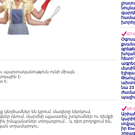
լրատվ
նույն
զարդե
համա
խորհ
07-
Օգոստ
քսանվ
գրեթ
խոլա
հետո՝
ագրե
մասին
 պարտականություն ունի միայն.
Էլիզա
րդային է։
Թաուլ
տ է։
ախտոր
նա 23
ժամա
պալի
05-
կեղծամներ են կրում, մազերը ներկում,
Արիա
եր դնում, մարմնի պլաստիկ շտկումներ ու դեմքի
կարիե
յին իմպլանտներ տեղադրում... և դեռ բողոքում են,
տվյալ
ական տղամարդու։
իր Et
շրջա