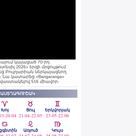
այում կայացած 70-րդ
տեսիլ 2026» երգի մրցույթում
ց Բուլղարիան ներկայացնող
ն։ Նա կատարեց «Bangaranga»
 վաստակելով 516 միավոր։
 ԱՍՏՂԱԳՈՒՇԱԿ
Խոյ
Ցուլ
Երկվորյակ
03-20.04
21.04-22.05
23.05-22.06
ցգետին
Առյուծ
Կույս
06-23.07
24.07-24.08
25.08-23.09