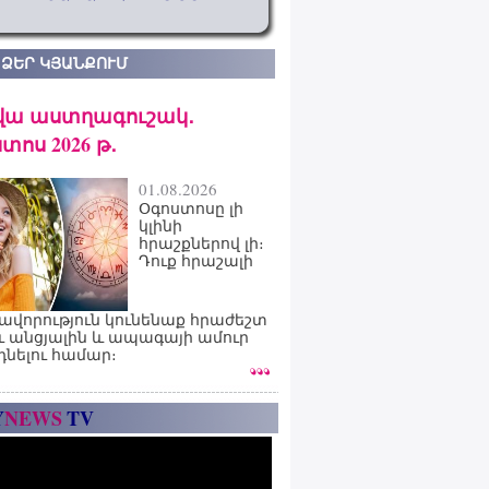
 ՁԵՐ ԿՅԱՆՔՈՒՄ
վա աստղագուշակ․
տոս 2026 թ․
01.08.2026
Օգոստոսը լի
կլինի
հրաշքներով լի։
Դուք հրաշալի
ավորություն կունենաք հրաժեշտ
ւ անցյալին և ապագայի ամուր
դնելու համար։
Y
NEWS
TV