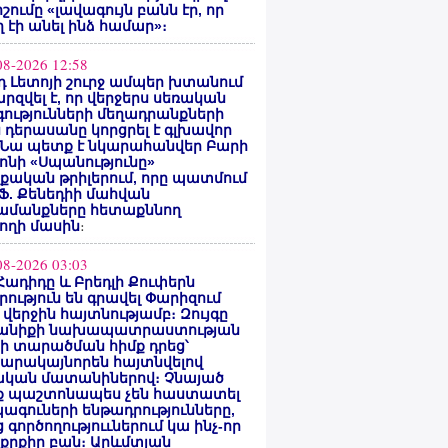
ոշումը «լավագույն բանն էր, որ
 էի անել ինձ համար»։
08-2026 12:58
 Լետոյի շուրջ ամպեր խտանում
արզվել է, որ վերջերս սեռական
ությունների մեղադրանքների
 դերասանը կորցրել է գլխավոր
 Նա պետք է նկարահանվեր Բարի
ոնի «Սպանությունը»
ական թրիլերում, որը պատմում
 Ֆ. Քենեդիի մահվան
ամանքները հետաքննող
ողի մասին
։
08-2026 03:03
Հադիդը և Բրեդլի Քուփերն
րություն են գրավել Փարիզում
 վերջին հայտնությամբ։ Զույգը
անիքի նախապատրաստության
րի տարածման հիմք դրեց՝
արակայնորեն հայտնվելով
նական մատանիներով։ Չնայած
ք պաշտոնապես չեն հաստատել
ագուների ենթադրությունները,
 գործողություւներում կա ինչ-որ
քրքիր բան։ Արևմտյան