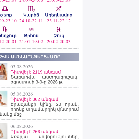
Կշեռք
Կարիճ
Աղեղնավոր
09-23.10
24.10-22.11
23.11-22.12
ծեղջուր
Ջրհոս
Ձուկ
12-20.01
21.01-19.02
20.02-20.03
ԹՎԱ ԱՄԵՆԱԸՆԹԵՐՑՎԱԾԸ
03.08.2026
Դիտվել է 2119 անգամ
Շաբաթվա աստղագուշակ․
օգոստոսի 3-9-ը 2026 թ․
05.08.2026
Դիտվել է 362 անգամ
Երազանքի կինը. 20 որակ,
որոնք տղամարդիկ փնտրում
նանց մեջ
06.08.2026
Դիտվել է 266 անգամ
Առօրյա սովորություններ,