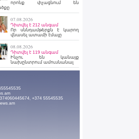
որոնք փչացնում են
ածքը
07.08.2026
Դիտվել է 212 անգամ
Որ սննդամթերքն է կարող
վնասել ատամի էմալը
08.08.2026
Դիտվել է 119 անգամ
Ինչու են կանայք
նախընտրում ամուսնանալ
455545535
ws.am
374060445674, +374 55545535
news.am