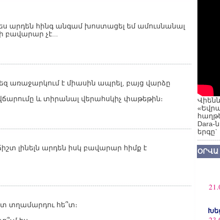
 ես արդեն հինգ անգամ խոստացել եմ ամուսնանալ
ի բավարար չէ...
ձեզ առաջարկում է միասին ապրել, բայց վարձը
ի վճարումը և տիրանալ վերահսկիչ փաթեթին։
Վիենն
«Եվրա
հաղթե
Dara-
երգը`
ճիշտ լինելն արդեն իսկ բավարար հիմք է
ՕՐՎԱ
21.
ւստ տղամարդու հե՞տ։
Խե
23.