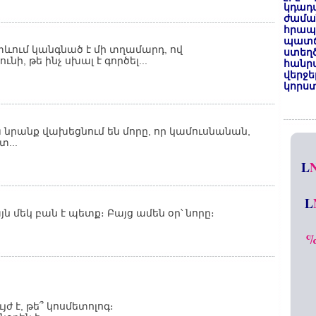
կդադա
ժամա
հրապա
պատճ
տևում կանգնած է մի տղամարդ, ով
ստեղ
, թե ինչ սխալ է գործել...
հանրա
վերջե
կորստ
 նրանք վախեցնում են մորը, որ կամուսնանան,
տ...
L
L
յն մեկ բան է պետք։ Բայց ամեն օր՝ նորը։
ժ է, թե՞ կոսմետոլոգ։