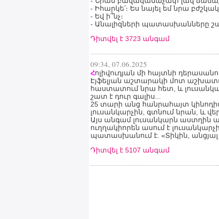
- Նրան բավականաչափ լավ ճանաչո
- Իհարկե՛։ Ես նայել եմ նրա բժշկ
- Եվ ի՞նչ։
- Անալիզների պատասխանները շ
Դիտվել է 3723 անգամ
09:34, 07.06.2025
ոլիվուդյան մի հայտնի դերասանո
Հ
Էյֆելյան աշտարակի մոտ աշխատու
հաստատում նրա հետ, և լուսանկա
շատ է դուր գալիս...
25 տարի անց հանրահայտ կինոդիվա
լուսանկարչին, գտնում նրան, և վ
Այս անգամ լուսանկարն աստղին այն
ուղղակիորեն ասում է լուսանկար
պատասխանում է. «Տիկին, անցյալ 
Դիտվել է 5107 անգամ