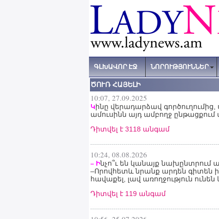
ԳԼԽԱՎՈՐ ԷՋ
ՆՈՐՈՒԹՅՈՒՆՆԵՐ
ԾՈՒՌ ՀԱՅԵԼԻ
10:07, 27.09.2025
ինը վերադարձավ գործուղումից, 
Կ
ամուսինն այդ ամբողջ ընթացքում տ
Դիտվել է 3118 անգամ
10:24, 08.08.2026
նչո՞ւ են կանայք նախընտրում 
– Ի
–Որովհետև նրանք արդեն գիտեն ի
հավաքել, լավ առողջություն ունե
Դիտվել է 119 անգամ