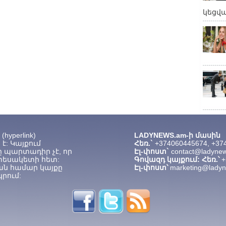
կեցվ
hyperlink)
LADYNEWS.am-ի մասին
է: Կայքում
Հեռ.`
+374060445674, +37
 պարտադիր չէ, որ
Էլ-փոստ`
contact@ladyne
տեսակետի հետ:
Գովազդ կայքում: Հեռ.՝
+
ան համար կայքը
Էլ-փոստ՝
marketing@lady
րում: