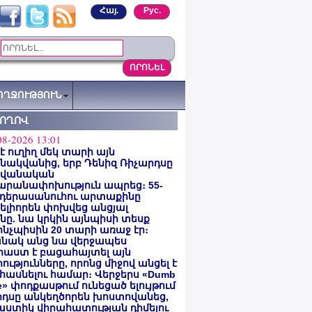
Հայ.
Рус.
ՈՂՋՈՒԹՅՈՒՆ
ՏՈՂՈՎ
08-2026 13:01
 է ուղիղ մեկ տարի այն
ակվանից, երբ Դենիզ Ռիչարդսը
վանական
արանափոխություն ապրեց։ 55-
 դերասանուհու արտաքինը
լիորեն փոխվեց անցյալ
ը. նա կրկին այնպիսի տեսք
 ինչպիսին 20 տարի առաջ էր։
նակ անց նա վերջապես
աստ է բացահայտել այն
ությունները, որոնց միջով անցել է
հասնելու համար։ Վերջերս «Dumb
e» փոդքասթում ունեցած ելույթում
րդսը անկեղծորեն խոստովանեց,
աստիկ վիրահատության դիմելու