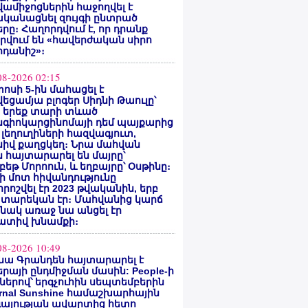
ամիջոցներին հաջողվել է
ականացնել զույգի ընտրած
րը։ Հաղորդվում է, որ դրանք
րվում են «հավերժական սիրո
րդանիշ»։
08-2026 02:15
ոսի 5-ին մահացել է
եցամյա բլոգեր Սիդնի Թաուլը՝
ե երեք տարի տևած
նգիոկարցինոմայի դեմ պայքարից
 լեղուղիների հազվագյուտ,
սիվ քաղցկեղ։ Նրա մահվան
 հայտարարել են մայրը՝
բեթ Մորոուն, և եղբայրը՝ Օսթինը։
ի մոտ հիվանդությունը
ոշվել էր 2023 թվականին, երբ
 տարեկան էր։ Մահվանից կարճ
նակ առաջ նա անցել էր
ատիվ խնամքի։
08-2026 10:49
նա Գրանդեն հայտարարել է
րայի ընդմիջման մասին: People-ի
ներով՝ երգչուհին սեպտեմբերին
ernal Sunshine համաշխարհային
գայության ավարտից հետո