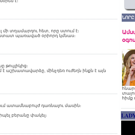
նօրեն է։
ՆՈՐԸ
Ամս
լ մի տղամարդու հետ, որը ստում է։
հաստատ պառաված օրիորդ կմնաս։
օգոս
ը թույլիկից։
ւմ է աշխատավարձը, մինչդեռ ուժեղն ինքն է այն
հնար
տալո
հիմք 
ում ատամնաբույժ դառնալու մասին։
LAD
տիպել բերանը փակել։