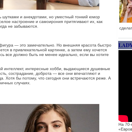
ь шутками и анекдотами, но уместный тонкий юмор
селое настроение и самоирония притягивают их, как
огда не забываются.
сдела
LAD
 фигура — это замечательно. Но внешняя красота быстро
ется в привлекательной картинке, а затем ему хочется
десь все должно быть не менее идеально, если вы хотите
ий интеллект, интересные хобби, выдающиеся душевные
сть, сострадание, доброта — все они впечатляют и
а. Хотя бы потому, что сегодня они встречаются реже. А
ничных случаях.
На 70-
«Евров