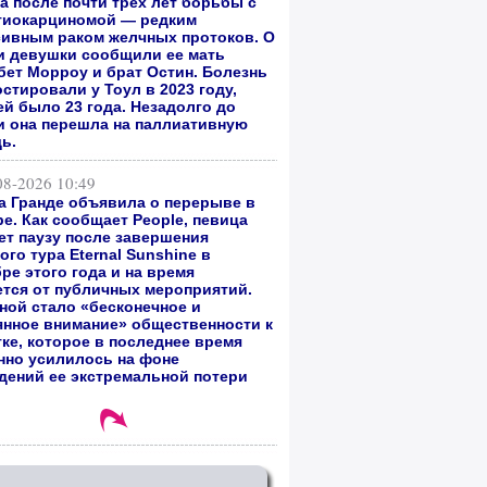
а после почти трех лет борьбы с
гиокарциномой — редким
сивным раком желчных протоков. О
и девушки сообщили ее мать
бет Морроу и брат Остин. Болезнь
стировали у Тоул в 2023 году,
ей было 23 года. Незадолго до
и она перешла на паллиативную
ь.
08-2026 10:49
а Гранде объявила о перерыве в
е. Как сообщает People, певица
ет паузу после завершения
го тура Eternal Sunshine в
ре этого года и на время
ется от публичных мероприятий.
ной стало «бесконечное и
янное внимание» общественности к
тке, которое в последнее время
нно усилилось на фоне
дений ее экстремальной потери