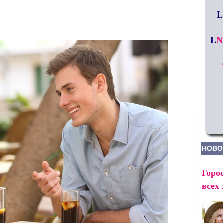
L
L
N
НОВО
Горос
всех 