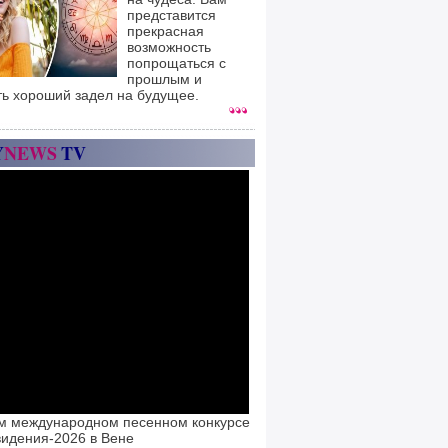
представится
прекрасная
возможность
попрощаться с
прошлым и
ть хороший задел на будущее.
Y
NEWS
TV
м международном песенном конкурсе
идения-2026 в Вене