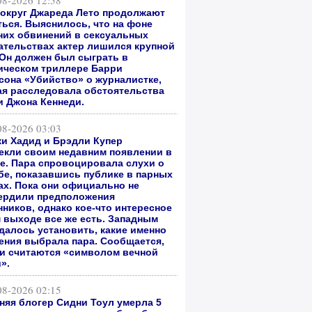
08-2026 12:58
вокруг Джареда Лето продолжают
ться. Выяснилось, что на фоне
них обвинений в сексуальных
ательствах актер лишился крупной
 Он должен был сыграть в
ическом триллере Барри
сона «Убийство» о журналистке,
ая расследовала обстоятельства
и Джона Кеннеди.
08-2026 03:03
и Хадид и Брэдли Купер
екли своим недавним появлении в
е. Пара спровоцировала слухи о
бе, показавшись публике в парных
ах. Пока они официально не
ердили предположения
нников, однако кое-что интересное
м выходе все же есть. Западным
далось установить, какие именно
ения выбрала пара. Сообщается,
ни считаются «символом вечной
».
08-2026 02:15
тняя блогер Сидни Тоул умерла 5