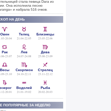
тельницей стала певица Dara из
ии. Она исполнила песню
ranga» и набрала 516 очков.
КОП НА ДЕНЬ
Овен
Телец
Близнецы
1.03-20.04
21.04-22.05
23.05-22.06
Рак
Лев
Дева
3.06-23.07
24.07-24.08
25.08-23.09
Весы
Скорпион
Стрелец
4.09-23.10
24.10-22.11
23.11-22.12
озерог
Водолей
Рыба
3.12-20.01
21.01-19.02
20.02-20.03
Е ПОПУЛЯРНЫЕ ЗА НЕДЕЛЮ