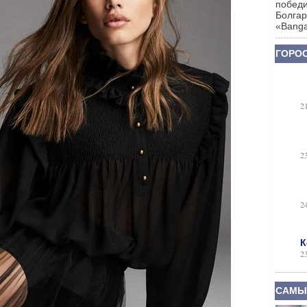
победи
Болгар
«Banga
ГОРОС
2
2
2
К
2
САМЫ