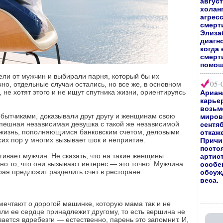
август
холан
агрес
смерт
Элиза
диагно
когда 
смерт
помощ
ели от мужчин и выбирали парня, который бы их
05-
но, отдельные случаи остались, но все же, в основном
не хотят этого и не ищут спутника жизни, ориентируясь
Ариан
карьер
возьм
бытчиками, доказывали друг другу и женщинам свою
мирово
спешная независимая девушка с такой же независимой
сентяб
 жизнь, пополняющимся банковским счетом, деловыми
откаж
сих пор у многих вызывает шок и неприятие.
Причи
посто
гивает мужчин. Не сказать, что на такие женщины
артис
но то, что они вызывают интерес — это точно. Мужчина
особе
рая предложит разделить счет в ресторане.
обсуж
веса.
 мечтают о дорогой машинке, которую мама так и не
или ее сердце принадлежит другому, то есть вершина не
ается вдребезги — естественно, парень это запомнит. И,