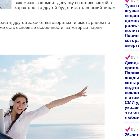
07-
всю жизнь запомнит девушку со стервозинкой в
Тучи 
характере, то другой будет искать женский типаж
сгуща
недав
домог
асти, другой захочет выговориться и иметь рядом по-
роли.
 же есть основные особенности, за которые парни
полит
Левин
котор
смерт
07-
Джидж
привл
Париж
свадь
кольц
подтв
покло
в это
СМИ у
украш
что о
любви
07-
26-ле