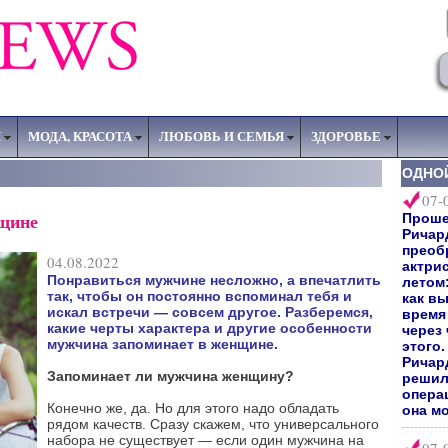
Я
МОДА, КРАСОТА
ЛЮБОВЬ И СЕМЬЯ
ЗДОРОВЬЕ
ОДНО
07-
нщине
Прошел
Ричар
преоб
04.08.2022
актри
Понравиться мужчине несложно, а впечатлить
летом:
так, чтобы он постоянно вспоминал тебя и
как вы
искал встречи — совсем другое. Разберемся,
время 
какие черты характера и другие особенности
через
мужчина запоминает в женщине.
этого
Ричард
Запоминает ли мужчина женщину?
решил
опера
Конечно же, да. Но для этого надо обладать
она мо
рядом качеств. Сразу скажем, что универсального
набора не существует — если один мужчина на