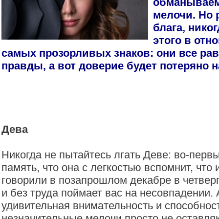
обманываем
мелочи. Но 
блага, нико
этого в отн
самых прозорливых знаков: они все ра
правды, а вот доверие будет потеряно н
Дева
Никогда не пытайтесь лгать Деве: во-первы
память, что она с легкостью вспомнит, что
говорили в позапрошлом декабре в четвер
и без труда поймает вас на несовпадении. 
удивительная внимательность и способнос
незначительные мелочи просто не оставля