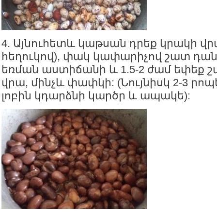
4. Այնուհետև կաթսան դրեք կրակի վրա 
հեղուկով), փակ կափարիչով շատ դա
եռման աստիճանի և 1.5-2 ժամ եփեք շ
վրա, մինչև փափկի: (Նույնիսկ 2-3 րոպ
լոբին կդարձնի կարծր և ապակե):