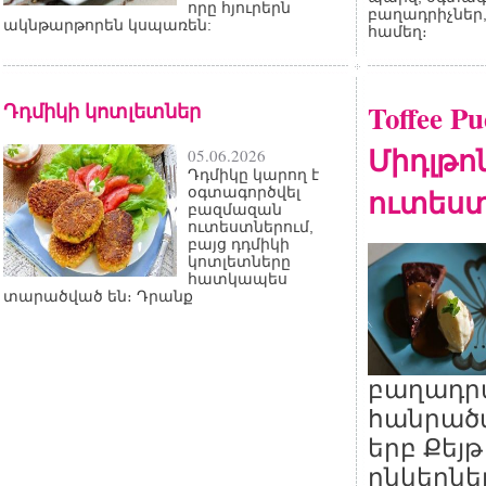
որը հյուրերն
բաղադրիչներ,
ակնթարթորեն կսպառեն:
համեղ։
Դդմիկի կոտլետներ
Toffee P
Միդլթոն
05.06.2026
Դդմիկը կարող է
ուտես
օգտագործվել
բազմազան
ուտեստներում,
բայց դդմիկի
կոտլետները
հատկապես
տարածված են։ Դրանք
բաղադր
հանրած
երբ Քեյթ
ընկերն