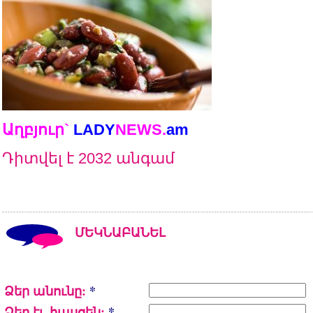
Աղբյուր`
LADY
NEWS.
a
m
Դիտվել է 2032 անգամ
ՄԵԿՆԱԲԱՆԵԼ
Ձեր անունը:
*
Ձեր էլ. հասցեն:
*