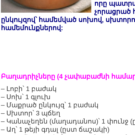
որը պատրա
չորացրած 
ընկույզով՝ համեմված սոխով, սխտորո
համեմունքներով:
Բաղադրիչները (4 չափաբաժնի համար
– Լոբի՝ 1 բաժակ
– Սոխ՝ 1 գլուխ
– Մաքրած ընկույզ՝ 1 բաժակ
– Սխտոր՝ 3 պճեղ
– Կանաչեղեն (մաղադանոս)՝ 1 փունջ 
– Աղ՝ 1 թեյի գդալ (ըստ ճաշակի)