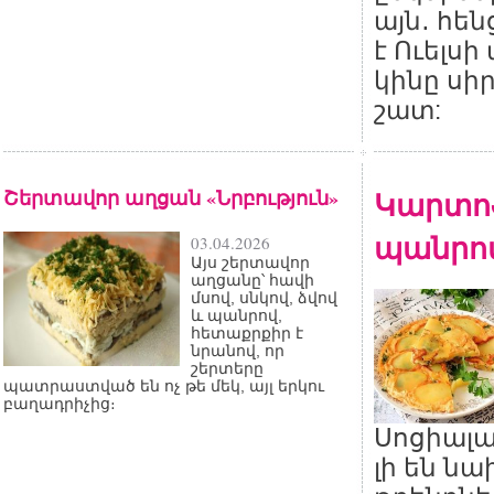
այն․ հե
է Ուելս
կինը սի
շատ:
Շերտավոր աղցան «Նրբություն»
Կարտոֆ
պանրով
03.04.2026
Այս շերտավոր
աղցանը՝ հավի
մսով, սնկով, ձվով
և պանրով,
հետաքրքիր է
նրանով, որ
շերտերը
պատրաստված են ոչ թե մեկ, այլ երկու
բաղադրիչից։
Սոցիալ
լի են ն