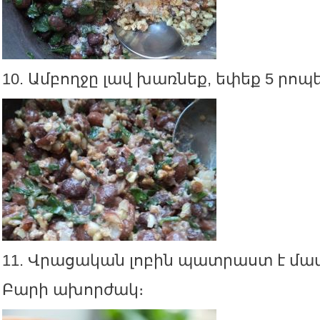
10. Ամբողջը լավ խառնեք, եփեք 5 րոպ
11. Վրացական լոբին պատրաստ է մա
Բարի ախորժակ։