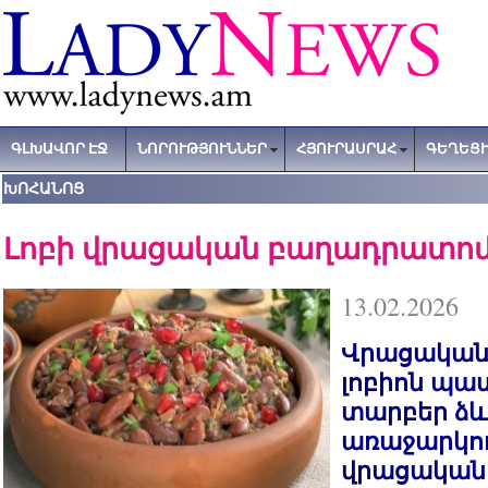
ԳԼԽԱՎՈՐ ԷՋ
ՆՈՐՈՒԹՅՈՒՆՆԵՐ
ՀՅՈՒՐԱՍՐԱՀ
ԳԵՂԵՑԻ
ԽՈՀԱՆՈՑ
Լոբի վրացական բաղադրատոմ
13.02.2026
Վրացական
լոբիոն պա
տարբեր ձև
առաջարկում
վրացական