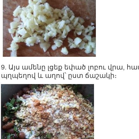
9. Այս ամենը լցեք եփած լոբու վրա, հ
պղպեղով և աղով՝ ըստ ճաշակի։