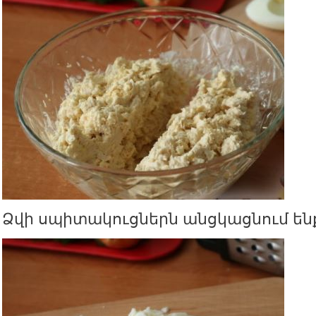
Ձվի սպիտակուցներն անցկացնում ենք