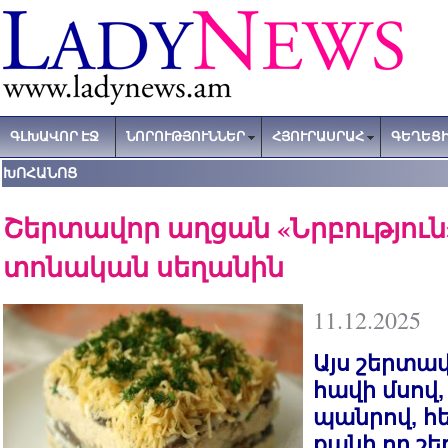
ԳԼԽԱՎՈՐ ԷՋ
ՆՈՐՈՒԹՅՈՒՆՆԵՐ
ՀՅՈՒՐԱՍՐԱՀ
ԳԵՂԵՑԻ
ԽՈՀԱՆՈՑ
Շերտավոր աղցան «Նրբություն
տոնական սեղանին
11.12.2025
Այս շերտա
հավի մսով,
պանրով, հ
քանի որ շ