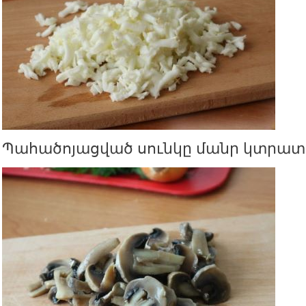
Պահածոյացված սունկը մանր կտրատ