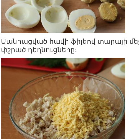
Մանրացված հավի ֆիլեով տարայի մեջ
փշրած դեղնուցները։