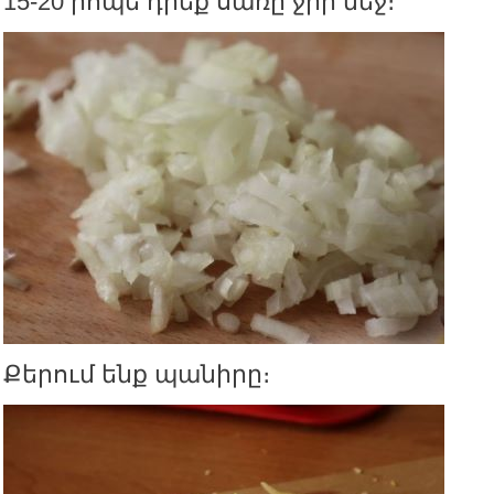
15-20 րոպե դրեք սառը ջրի մեջ։
Քերում ենք պանիրը։