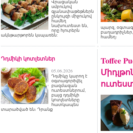
Վրացական
սմբուկով
գլանափաթեթներն
ընկույզի միջուկով
համեղ
նախուտեստ են,
պարզ, օգտագո
որը հյուրերն
բաղադրիչներ,
ակնթարթորեն կսպառեն:
համեղ։
Դդմիկի կոտլետներ
Toffee P
Միդլթոն
05.06.2026
Դդմիկը կարող է
ուտես
օգտագործվել
բազմազան
ուտեստներում,
բայց դդմիկի
կոտլետները
հատկապես
տարածված են։ Դրանք