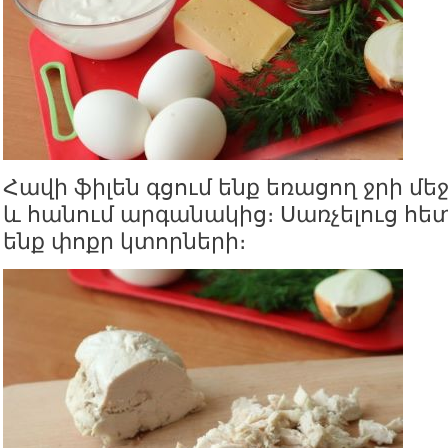
Հավի ֆիլեն գցում ենք եռացող ջրի մեջ
և հանում արգանակից։ Սառչելուց հ
ենք փոքր կտորների։