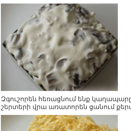
Զգուշորեն հեռացնում ենք կաղապարը
շերտերի վրա առատորեն ցանում քեր