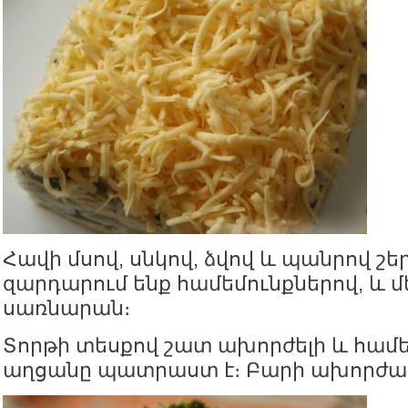
Հավի մսով, սնկով, ձվով և պանրով 
զարդարում ենք համեմունքներով, և մ
սառնարան։
Տորթի տեսքով շատ ախորժելի և համեղ
աղցանը պատրաստ է։ Բարի ախորժա