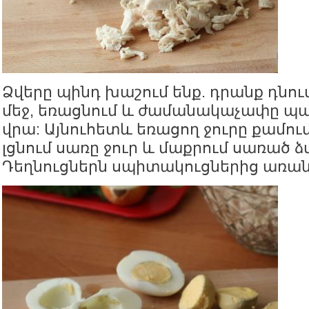
Ձվերը պինդ խաշում ենք. դրանք դնում
մեջ, եռացնում և ժամանակաչափը պահ
վրա: Այնուհետև եռացող ջուրը քամում
լցնում սառը ջուր և մաքրում սառած ձ
Դեղնուցներն սպիտակուցներից առան