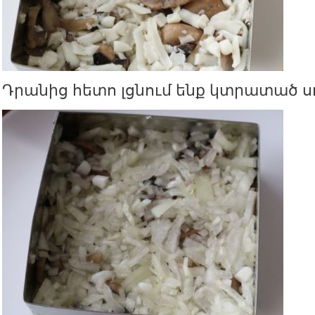
Դրանից հետո լցնում ենք կտրատած ս