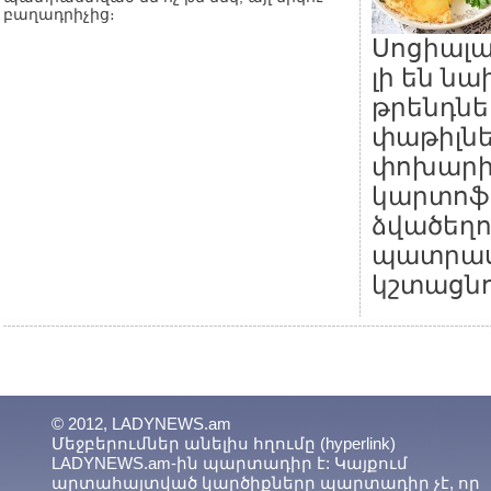
բաղադրիչից։
Սոցիալ
լի են ն
թրենդնե
փաթիլն
փոխարին
կարտոֆի
ձվածեղով
պատրաս
կշտացնո
© 2012, LADYNEWS.am
Մեջբերումներ անելիս հղումը (hyperlink)
LADYNEWS.am-ին պարտադիր է: Կայքում
արտահայտված կարծիքները պարտադիր չէ, որ