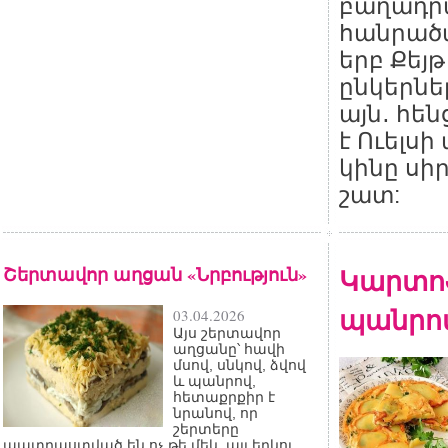
բաղադր
հանրած
երբ Քեյթ
ընկերն
այն․ հե
է Ուելս
կինը սի
շատ:
Շերտավոր աղցան «Նրբություն»
Կարտոֆ
պանրով
03.04.2026
Այս շերտավոր
աղցանը՝ հավի
մսով, սնկով, ձվով
և պանրով,
հետաքրքիր է
նրանով, որ
շերտերը
պատրաստված են ոչ թե մեկ, այլ երկու