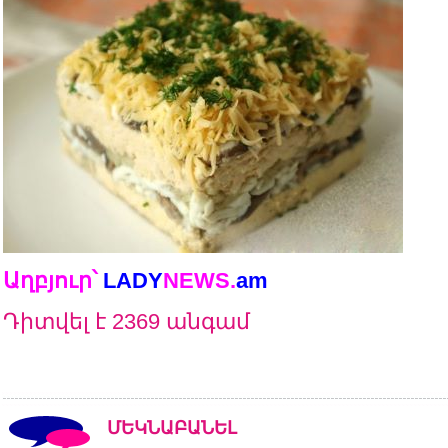
Աղբյուր՝
LADY
NEWS
.
am
Դիտվել է 2369 անգամ
ՄԵԿՆԱԲԱՆԵԼ