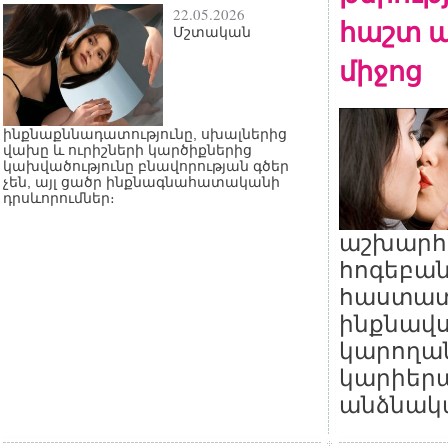
22.05.2026
հաշտ ա
Մշտական
միջոց
ինքնաքննադատությունը, սխալներից
վախը և ուրիշների կարծիքներից
կախվածությունը բնավորության գծեր
չեն, այլ ցածր ինքնագնահատականի
դրսևորումներ։
աշխարհ
հոգեբան
հաստատե
ինքնավս
կարողան
կարիերա
անձնակա