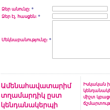
Ձեր անունը:
*
Ձեր էլ. հասցեն:
*
Մեկնաբանությունը:
*
Ամենահավատարիմ
Իսկական խ
կենդանակե
տղամարդիկ ըստ
միշտ կբա
կենդանակերպի
ճշմարտութ