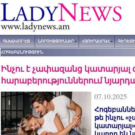
ԳԼԽԱՎՈՐ ԷՋ
ՆՈՐՈՒԹՅՈՒՆՆԵՐ
ՀՅՈՒՐԱՍՐԱՀ
ԳԵՂԵՑԻ
ՀՈԳԵԲԱՆՈՒԹՅՈՒՆ
Ինչու է չափազանց կատարյալ 
հարաբերություններում նյարդ
07.10.2025
Հոգեբաննե
թե ինչու 
կատարյալ»
կարող են 