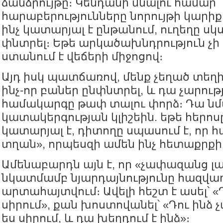
ձանձրույթը։ Կենդանի մնալու համար
հարաբերությունները նորույթի կարիք 
ինչ կատարյալ է ընթանում, ուղեղը սկ
փնտրել։ Եթե արկածախնդրություն չի 
ստանում է վեճերի միջոցով։
Այդ իսկ պատճառով, մենք չեղած տեղի
ինչ-որ բաներ ընփնտրել, և դա չարությո
համակարգը թափ տալու փորձ։ Դա նմա
կատակերգության կլիշեին. եթե հերո
կատարյալ է, դիտողը սպասում է, որ 
տղան», որպեսզի ամեն ինչ հետաքրքի
Ամենաբարդն այն է, որ «չափազանց լա
նկատմամբ նյարդայնությունը հազվա
արտահայտվում։ Ավելի հեշտ է ասել՝ «Դ
սիրում», քան խոստովանել՝ «Դու ին
ես սիրում, և դա խեղդում է ինձ»։