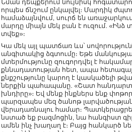
Նման դեպքերում նույնիսկ հոգատարու
որպես ճնշում ընկալվել։ Մարդիկ ժպտո
համաձայնվում, սուրճ են առաջարկում
մարդը միայն մեկ բան է ուզում. «Ինձ
տվեք»։
Կա մեկ այլ պատճառ ևս՝ սովորությու
անգիտակից ձգտումը։ Եթե մանկությ
մտերմությունը զուգորդվել է հակամա
քննադատության հետ, ապա հետագայ
քնքշությունը կարող է կասկածելի թվա
ներքին պահապանը. «Շատ հանդարտ է
խնդիրը»։ Եվ մենք ինքներս ենք փոթոր
պարզապես մեզ ծանոթ լարվածությա
վերադառնալու համար։ Պատկերացրեք
նստած եք բազմոցին, նա հանգիստ գիր
ամեն ինչ խաղաղ է։ Բայց հանկարծ ներ