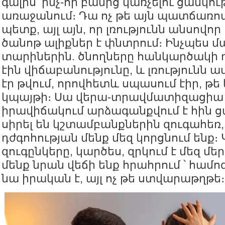
գալիս՝ ինչ-որ բանից կառչելու ցանկութ
առաջանում։ Դա ոչ թե այն պատճառով է
պետք, այլ այն, որ լռությունն անսովոր 
ծանոթ ալիքներ է փնտրում։ Ինչպես մ
տարիներին. ծնողները հանկարծակի
էին վիճաբանությունը, և լռությունն 
էր թվում, որովհետև սպասում էիր, թե 
կպայթի։ Սա վերա-տրավմատիզացիա է
իրավիճակում արձագանքվում է հին ց
սիրել են կշտամբանքներին զուգահե
դժգոհության մենք մեզ կորցնում ենք
զուգընկերը, կարծես, զրկում է մեզ մե
մենք նրան վեճի ենք հրահրում ՝ համո
նա իրական է, այլ ոչ թե ստվարաթղթե։