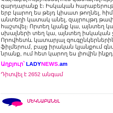
զարդարանք է։ Իսկական հարաբերությ
երբ կարող ես թեյդ կիսատ թողնել, հիմ
անտեղի կատակ անել, զայրույթդ թա
հաշտվել։ Որտեղ կյանք կա, այնտեղ կա
սխալների տեղ կա, այնտեղ իսկական ջ
Որովհետև կատարյալ զուգընկերներին
ֆիլմերում, բայց իրական կյանքում գ
նրանք, ում հետ կարող ես լիովին ինքդ՝ 
Աղբյուր՝
LADY
NEWS
.
am
Դիտվել է 2652 անգամ
ՄԵԿՆԱԲԱՆԵԼ