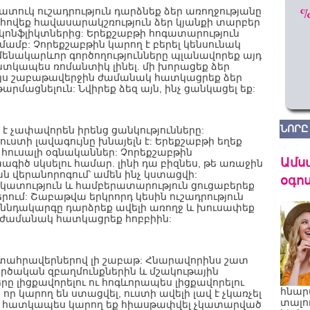
հատուկ ուշադրություն դարձնեք ձեր առողջությանը
հովեք հավասարակշռություն ձեր կյանքի տարբեր
 կոնֆլիկտներից: Երեքշաբթի հոգատարություն
մամբ: Չորեքշաբթին կարող է բերել կենսունակ
ամենակարևոր գործողությունները պլանավորեք այդ
ատկապես ռոմանտիկ լինել. մի խորացեք ձեր
: Այս շաբաթավերջին ժամանակ հատկացրեք ձեր
մացնելուն: Նվիրեք ձեզ այն, ինչ ցանկացել եք:
ՆՈՐԸ
է չափավորեն իրենց ցանկությունները:
ուստի լավագույնը խնայելն է: Երեքշաբթի եղեք
հուսալի օգնականներ: Չորեքշաբթին
Ամս
իծ սկսելու համար. լինի դա բիզնես, թե առաջին
ն վերանորոգում՝ ամեն ինչ կստացվի:
օգոս
կատություն և համբերատարություն ցուցաբերեք
րում: Շաբաթվա երկրորդ կեսին ուշադրություն
 սննդակարգը դարձրեք ավելի առողջ և խուսափեք
ը ժամանակ հատկացրեք հոբբիին:
րտահրավերներով լի շաբաթ: Հնարավորինս շատ
ծական զբաղմունքներին և մշակութային
րը լիցքավորելու ու հոգևորապես լիցքավորելու
հնար
որ կարող են ստացվել, ուստի ավելի լավ է չկառչել
տալո
բթի հատկապես կարող եք հիասթափվել չկատարված