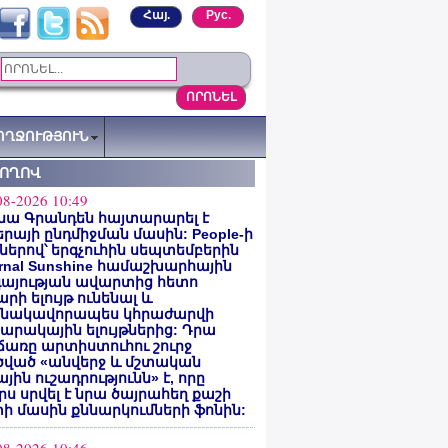
Հայ.
Рус.
ՈՂՋՈՒԹՅՈՒՆ
ՏՈՂՈՎ
08-2026 10:49
նա Գրանդեն հայտարարել է
րայի ընդմիջման մասին: People-ի
ներով՝ երգչուհին սեպտեմբերին
ernal Sunshine համաշխարհային
գայության ավարտից հետո
րի ելույթ ունենալ և
նակավորապես կհրաժարվի
րակային ելույթներից: Դրա
առը արտիստուհու շուրջ
ծված «անվերջ և մշտական
յին ուշադրությունն» է, որը
րս սրվել է նրա ծայրահեղ քաշի
ի մասին քննարկումների ֆոնին: