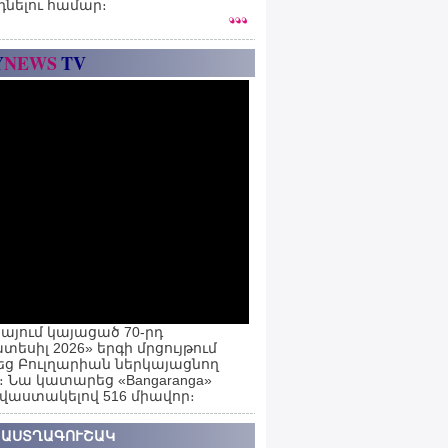
դնելու համար։
Y
NEWS
TV
այում կայացած 70-րդ
տեսիլ 2026» երգի մրցույթում
ց Բուլղարիան ներկայացնող
ն։ Նա կատարեց «Bangaranga»
 վաստակելով 516 միավոր։
 ԱՍՏՂԱԳՈՒՇԱԿ