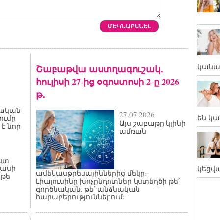
Շաբաթվա աստղագուշակ․
կանա
հուլիսի 27-ից օգոստոսի 2-ը 2026
թ․
ական
27.07.2026
են կա
ումը
Այս շաբաթը կլինի
է նոր
ամռան
աստ
մասի
կեցվ
ամենասթրեսայիններից մեկը։
եթե
Լիալուսինը խոչընդոտներ կստեղծի թե՛
գործնական, թե՛ անձնական
հարաբերություններում։