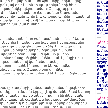
արավոր է, պարտականությունները փոխանցեք
այսպի
բթին լավ օր է կարևոր պաշտոնյաների հետ
սարսա
եր կազմակերպելու համար։ Չորեքշաբթի,
նրանց
 փորձեք ընդհանուր լեզու գտնել։ Շաբաթվա
նաև ն
 ամեն ինչ դանդաղել է, և առօրյա գործերը դառնում
կալան
ամար կարևոր ոչինչ մի՛ պլանավորեք. հնարավոր
ճանաչ
րագրերի խափանումներ։
ըստ T
են դ
ազատ
 լավագույնը նոր բան պլանավորելն է: Դեռևս
05-
ւններից հրաժարվելը կամ նոր հմտություններ
ծարարության մեջ գնահատեք ձեր կուտակած ողջ
Դուա 
ը. դրանք հոկտեմբերին օգտակար կլինեն:
ամուս
տաթղթերի հետ կապված դժվար խնդիր:
կատա
ն կենտրոնացած լինել անձնական կյանքի վրա՝
Զույգ
ն կասկածներով կամ անսպասելի
գիշեր
երկրորդ կեսին հնարավոր են շահավետ
Թըրնե
կան շահույթ: Շաբաթ օրը փորձեք
Ցուցա
 աստղերը կանխատեսում են հոգևոր ճգնաժամ:
Յորքի
Ուիլ 
է «Թե
«Փիթ
հանդիպեք բազմաթիվ անսպասելի անակնկալների:
սեքս»
մունք, որի մասին երբեք չէիք մտածել: Կամ կարող
յն երազներում եք տեսել: Կարող են լինել նաև
03-
Ամեն դեպքում, ժամանակ հատկացրեք՝ մտածեք
Ամեն 
ին հատուկ ուշադրություն դարձրեք ձեր ներքին
թագա
ունեության միջև հավասարակշռությանը: