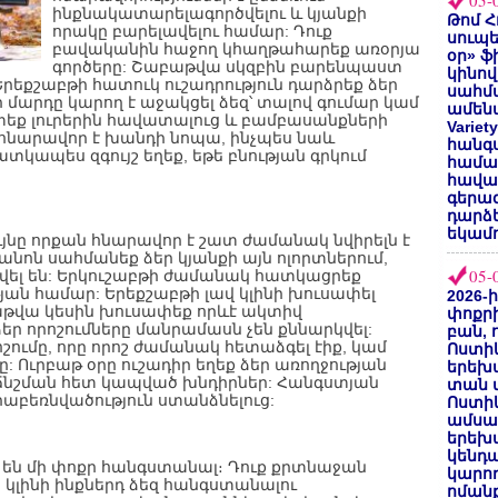
05-
ինքնակատարելագործվելու և կյանքի
Թոմ Հ
որակը բարելավելու համար: Դուք
սուպե
բավականին հաջող կհաղթահարեք առօրյա
օր» ֆ
գործերը: Շաբաթվա սկզբին բարենպաստ
կինով
Երեքշաբթի հատուկ ուշադրություն դարձրեք ձեր
սահմա
ի մարդը կարող է աջակցել ձեզ՝ տալով գումար կամ
ամենա
փեք լուրերին հավատալուց և բամբասանքների
Varie
 հնարավոր է խանդի նոպա, ինչպես նաև
հանգս
կապես զգույշ եղեք, եթե բնության գրկում
համա
հավաք
գերազ
դարձ
եկամո
ւյնը որքան հնարավոր է շատ ժամանակ նվիրելն է
նոն սահմանեք ձեր կյանքի այն ոլորտներում,
05-
վել են: Երկուշաբթի ժամանակ հատկացրեք
յան համար: Երեքշաբթի լավ կլինի խուսափել
2026-
աբաթվա կեսին խուսափեք որևէ ակտիվ
փոքրի
 ձեր որոշումները մանրամասն չեն քննարկվել:
բան, 
ումը, որը որոշ ժամանակ հետաձգել էիք, կամ
Ոստիկ
 Ուրբաթ օրը ուշադիր եղեք ձեր առողջության
երեխա
ճնշման հետ կապված խնդիրներ: Հանգստյան
տան փ
րաբեռնվածություն ստանձնելուց:
Ոստիկ
ամսա
երեխա
կենդա
 են մի փոքր հանգստանալ։ Դուք քրտնաջան
կարող
ը կլինի ինքներդ ձեզ հանգստանալու
ոմանք