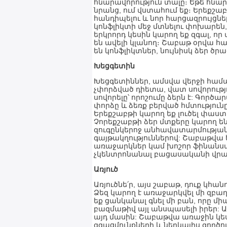
հնարավորություն տալը։ Եթե հն
նրանց, ում վստահում եք։ Երեքշա
հանդիպելու և նոր հարցազրույցն
կոնֆլիկտի մեջ մտնելու փոխարեն,
երկրորդ կեսին կարող եք զգալ, որ
են ավելի կլանող։ Շաբաթ օրվա հ
են կոնֆլիկտներ, նույնիսկ ձեր ծ
Խեցգետին
Խեցգետիններ, ամսվա վերջի համար
չփորձված դիետա, վատ սովորությո
սովորելը՝ որոշումը ձերն է: Գոր
փորձը և ձեռք բերված հմտություն
Երեքշաբթի կարող եք լուծել փաս
Չորեքշաբթի ձեր մտքերը կարող ե
զուգընկերոջ անհավատարմությա
գայթակղություններով: Շաբաթվա 
առաջարկներ կամ խոշոր ֆինանսա
չկենտրոնանալ բացասականի վրա.
Առյուծ
Առյուծնե՛ր, այս շաբաթ, դուք կ
Ձեզ կարող է առաջարկվել մի զբաղ
եք ցանկանալ գնել մի բան, որը միա
բազմաթիվ այլ անսպասելի իրեր: 
այդ մասին: Շաբաթվա առաջին կես
զգացմունքների և ներկայիս գործ