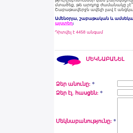
թյուրըմբռնումներ կամ բարեկեցու
մտածեք, թե արդյոք ժամանակը չէ՞
Շաբաթավերջն ավելի լավ է անցկաց
Ամենօրյա, շաբաթական և ամսեկա
այստեղ
։
Դիտվել է 4458 անգամ
ՄԵԿՆԱԲԱՆԵԼ
Ձեր անունը:
*
Ձեր էլ. հասցեն:
*
Մեկնաբանությունը:
*