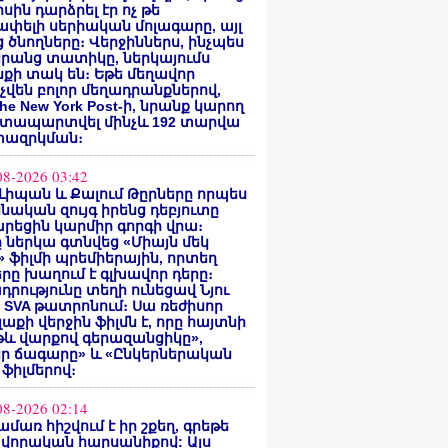
սին դարձրել էր ոչ թե
փելի սերիական մոլագարը, այլ
 ծնողները։ Վերջիններս, ինչպես
րանց տատիկը, ներկայումս
քի տակ են։ Եթե մեղավոր
վեն բոլոր մեղադրանքներով,
he New York Post-ի, նրանք կարող
ատապարտվել մինչև 192 տարվա
ազրկման։
08-2026 03:42
Լիպան և Քալում Թըրները որպես
նական զույգ իրենց դեբյուտը
րեցին կարմիր գորգի վրա։
ը ներկա գտնվեց «Միայն մեկ
» ֆիլմի պրեմիերային, որտեղ
րը խաղում է գլխավոր դերը։
դրությունը տեղի ունեցավ Նյու
 SVA թատրոնում։ Սա ռեժիսոր
Գլաքի վերջին ֆիլմն է, որը հայտնի
թև վարքով գերազանցիկը»,
եր ճագարը» և «Ընկերներական
 ֆիլմերով։
08-2026 02:14
ամառ հիշվում է իր շքեղ, գրեթե
վորական հարսանիքով: Այս