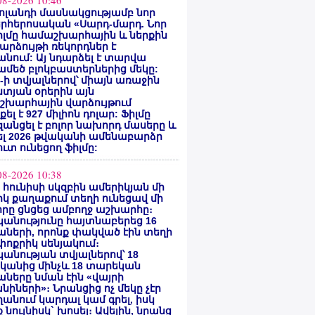
08-2026 10:46
ոլանդի մասնակցությամբ նոր
րհերոսական «Սարդ-մարդ. Նոր
իլմը համաշխարհային և ներքին
արձույթի ռեկորդներ է
նում: Այ նդարձել է տարվա
մեծ բլոկբաստերներից մեկը:
ty-ի տվյալներով՝ միայն առաջին
տյան օրերին այն
շխարհային վարձույթում
ել է 927 միլիոն դոլար: Ֆիլմը
անցել է բոլոր նախորդ մասերը և
ել 2026 թվականի ամենաբարձր
ւտ ունեցող ֆիլմը:
08-2026 10:38
ի հունիսի սկզբին ամերիկյան մի
կ քաղաքում տեղի ունեցավ մի
որը ցնցեց ամբողջ աշխարհը։
անությունը հայտնաբերեց 16
ների, որոնք փակված էին տեղի
ոքրիկ սենյակում։
անության տվյալներով՝ 18
կանից մինչև 18 տարեկան
ները նման էին «վայրի
նիների»։ Նրանցից ոչ մեկը չէր
անում կարդալ կամ գրել, իսկ
 նույնիսկ` խոսել։ Ավելին, նրանց