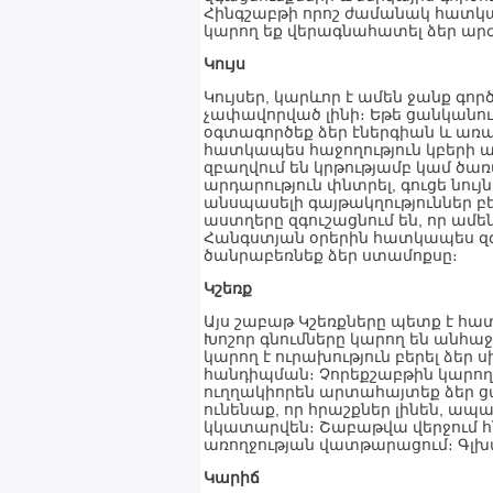
Հինգշաբթի որոշ ժամանակ հատկաց
կարող եք վերագնահատել ձեր արժ
Կույս
Կույսեր, կարևոր է ամեն ջանք գո
չափավորված լինի։ Եթե ցանկանում
օգտագործեք ձեր էներգիան և առա
հատկապես հաջողություն կբերի այ
զբաղվում են կրթությամբ կամ ծառ
արդարություն փնտրել, գուցե նույ
անսպասելի գայթակղություններ բե
աստղերը զգուշացնում են, որ ամե
Հանգստյան օրերին հատկապես զգո
ծանրաբեռնեք ձեր ստամոքսը։
Կշեռք
Այս շաբաթ Կշեռքները պետք է հատ
Խոշոր գնումները կարող են անհաջո
կարող է ուրախություն բերել ձեր
հանդիպման։ Չորեքշաբթին կարող է 
ուղղակիորեն արտահայտեք ձեր ցա
ունենաք, որ հրաշքներ լինեն, ա
կկատարվեն։ Շաբաթվա վերջում հ
առողջության վատթարացում։ Գլխա
Կարիճ