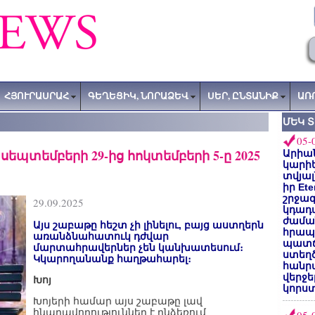
ՀՅՈՒՐԱՍՐԱՀ
ԳԵՂԵՑԻԿ, ՆՈՐԱՁԵՎ
ՍԵՐ, ԸՆՏԱՆԻՔ
ԱՌ
ՄԵԿ 
05-
պտեմբերի 29-ից հոկտեմբերի 5-ը 2025
Արիա
կարիե
տվյալ
իր Et
շրջա
29.09.2025
կդադա
ժամա
Այս շաբաթը հեշտ չի լինելու, բայց աստղերն
հրապա
առանձնահատուկ դժվար
պատճ
մարտահրավերներ չեն կանխատեսում։
ստեղ
Կկարողանանք հաղթահարել։
հանրա
վերջե
Խոյ
կորստ
Խոյերի համար այս շաբաթը լավ
հնարավորություններ է ընձեռում