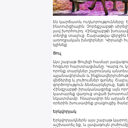
են կարճատև ուղևորությունները: 
ինտուիցիային: Չորեքշաբթի սիրել
լավ խորհուրդ: Հինգշաբթի խուսա
տեղիք տալուց: Շաբաթվա վերջին
առողջական խնդիրներ: Կիրակի հատ
կլինեք:
Ցուլ
Այս շաբաթ Ցուլելի համար լավագո
հոգևոր հարստացմանը: Կարգ ու կա
որոնք տարկներ շարունակ անտես
պլանավորման և ինքնավերլուծութ
վեճերից և լուծումներ գտնել: Շ
գործողություն ձեռնարկելուց, եթե
Հինգշաբթի իրականացրեք այն որոշ
կատարեք վաղուց տված խոստումը:
նկատմամբ. հնարավոր են արյան 
օրերին խուսափեք լրացուցիչ ծան
Երկվորյակ
Երկվորյակներն այս շաբաթ կարող
աշխատել եք, և լավագույն լուծում