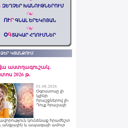
%
ԶԵՂՉԵՐ ԽԱՆՈՒԹՆԵՐՈՒՄ
ՈՒ
Ր
ԳՆԱԼ ԵՐԵԿՈՅԱՆ
Օ
Գ
ՏԱԿԱՐ ՀՂՈՒՄՆԵՐ
 ՁԵՐ ԿՅԱՆՔՈՒՄ
վա աստղագուշակ․
տոս 2026 թ․
01.08.2026
Օգոստոսը լի
կլինի
հրաշքներով լի։
Դուք հրաշալի
ավորություն կունենաք հրաժեշտ
ւ անցյալին և ապագայի ամուր