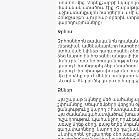
խոստումից: Չորեքշաբթի կկարողա
ժամանակ մտածում էիք: Շաբաթվ
աշխատանքային հարցերին և մի ա
Հինգշաբթի և ուրբաթ օրերին փորձ
կարողությունները։
Ջրհոս
Ջրհոսներին բավականին դրական 
էներգիան ամենակարևոր հարցերի 
ստիպված կլինեք դադարեցնել ձե
ձեզ կարող են հիշեցնել անցյալի 
մանևրել՝ դրանք իրականություն դ
կարող է խանգարել ձեր մտածողութ
կարող է իր հիասթափությունը հայ
մի փորձեք որևէ մեկին հանդարտե
են օգնել ձեզ լուծել կարևոր հարցեր
Ձկներ
Այս շաբաթ Ձկները մեծ պահանջար
շփումները: Սեպտեմբերի վերջին 
ցանկությունը կարող է հատկապես 
Այս ժամանակահատվածում խուսափ
ուշադրություն պահանջող որևէ բ
առաջ մղեք ձերը, բայց եղեք նրբ
գաղափարները. կարող եք դաշնակ
Ակտիվորեն ցուցադրեք ձեր առաջն