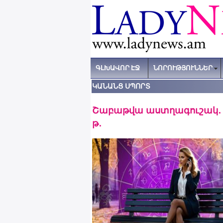
ԳԼԽԱՎՈՐ ԷՋ
ՆՈՐՈՒԹՅՈՒՆՆԵՐ
ԿԱՆԱՆՑ ՍՊՈՐՏ
Շաբաթվա աստղագուշակ․ սե
թ․