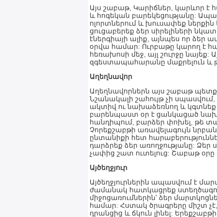
Այս շաբաթ, Կարիճներ, կարևոր է 
և հոգեկան բարեկեցությանը: Ապա
ոլորտներում և խուսափեք ներքին
ցուցաբերեք ձեր սիրելիների նկատ
էներգիայի ալիք, այնպես որ ձեր 
օրվա համար: Ուրբաթը կարող է հ
հեռախոսի մեջ, այլ շուրջը նայեք
զգեստապահարանը մաքրելուն և թար
Աղեղնավոր
Աղեղնավորներն այս շաբաթ պետք 
Նշանակալի շահույթ չի սպասվում, 
ակտիվ ու նախաձեռնող և կգտնեք 
բարենպաստ օր է ցանկացած նախագ
հանդիպում, բարձեր փոխել, թե տա
Չորեքշաբթի առավելագույն նրբան
ընտանիքի հետ հարաբերություննե
դարձրեք ձեր առողջությանը: Ձեր
չափից շատ ուտելուց: Շաբաթ օր
Այծեղջյուր
Այծեղջյուրներին ապասվում է մա
ժամանակ հատկացրեք ստեղծագոր
միջոցառումներին՝ ձեր մարտկոցնե
համար: Հստակ ծրագրերը միշտ չէ, 
դրանցից և ճկուն լինել: Երեքշա