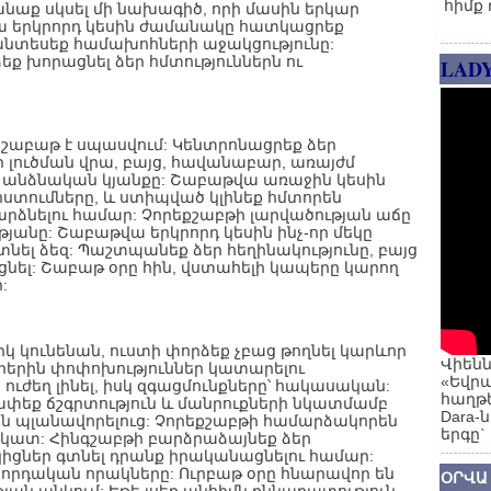
հիմք 
նաք սկսել մի նախագիծ, որի մասին երկար
ա երկրորդ կեսին ժամանակը հատկացրեք
նտեսեք համախոհների աջակցությունը:
եք խորացնել ձեր հմտություններն ու
LAD
շաբաթ է սպասվում: Կենտրոնացրեք ձեր
լուծման վրա, բայց, հավանաբար, առայժմ
ր անձնական կյանքը: Շաբաթվա առաջին կեսին
խոստումները, և ստիպված կլինեք հմտորեն
արձնելու համար: Չորեքշաբթի լարվածության աճը
յանը: Շաբաթվա երկրորդ կեսին ինչ-որ մեկը
տնել ձեզ: Պաշտպանեք ձեր հեղինակությունը, բայց
ցնել: Շաբաթ օրը հին, վստահելի կապերը կարող
:
կ կունենան, ուստի փորձեք չբաց թողնել կարևոր
Վիենն
օրերին փոփոխություններ կատարելու
«Եվրա
ուժեղ լինել, իսկ զգացմունքները՝ հակասական:
հաղթե
եք ճշգրտություն և մանրուքների նկատմամբ
Dara-
ան պլանավորելուց: Չորեքշաբթի համարձակորեն
երգը`
անկատ: Հինգշաբթի բարձրաձայնեք ձեր
իցներ գտնել դրանք իրականացնելու համար:
որդական որակները: Ուրբաթ օրը հնարավոր են
ՕՐՎԱ