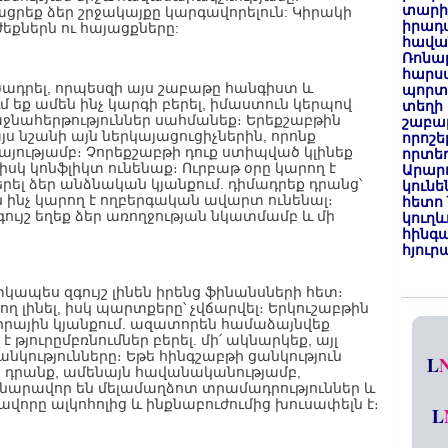
տարի
րեք ձեր շրջակայքը կարգավորելուն: Կիրակի
իրադ
եքներն ու հայացքները:
հավա
Ռոնալ
հարսա
րծադրել, որպեսզի այս շաբաթը հանգիստ և
պորտ
 եք ամեն ինչ կարգի բերել, իմաստուն կերպով
տեղի 
ջնահերթություններ սահմանեք։ Երեքշաբթին
շաբաթ
ս նշանի այն ներկայացուցիչներին, որոնք
որոշե
այությամբ։ Չորեքշաբթի դուք ստիպված կլինեք
որտեղ
նիսկ կոնֆլիկտ ունենաք։ Ուրբաթ օրը կարող է
Արար
րել ձեր անձնական կյանքում. դիմադրեք դրանց՝
կունե
ն ինչ կարող է ողբերգական ավարտ ունենալ։
հետո 
ւյշ եղեք ձեր առողջության նկատմամբ և մի
կուղև
հինգա
հյուր
կապես զգույշ լինեն իրենց ֆինանսների հետ։
ղ լինել, իսկ պարտքերը՝ չվճարվել։ Երկուշաբթին
 սիրային կյանքում. ազատորեն համաձայնվեք
թյուրըմբռնումներ բերել. մի՛ ակնարկեք, այլ
նկությունները։ Եթե հինգշաբթի ցանկություն
L
պա դրանք, ամենայն հավանականությամբ,
նարավոր են մելամաղձոտ տրամադրություններ և
վորը ալկոհոլից և ինքնաբուժումից խուսափելն է։
L