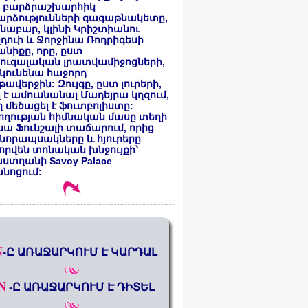
 բարձրաշխարհիկ
արձությունների գագաթնակետը,
նաբար, կլինի Կրիշտիանու
դուի և Ջորջինա Ռոդրիգեսի
նիքը, որը, ըստ
ուգալական լրատվամիջոցների,
կունենա հաջորդ
ավերջին: Զույգը, ըստ լուրերի,
լ է ամուսնանալ Մադեյրա կղզում,
 մեծացել է ֆուտբոլիստը:
ողության հիմնական մասը տեղի
նա Ֆունշալի տաճարում, որից
նորապսակները և հյուրերը
որվեն տոնական խնջույքի՝
ստղանի Savoy Palace
անոցում:
N
-Ը ԱՌԱՋԱՐԿՈՒՄ Է ԿԱՐԴԱԼ
N
-Ը ԱՌԱՋԱՐԿՈՒՄ Է ԴԻՏԵԼ