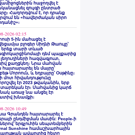
ամիջոցներին հաջողվել է
ականացնել զույգի ընտրած
րը։ Հաղորդվում է, որ դրանք
րվում են «հավերժական սիրո
րդանիշ»։
08-2026 02:15
ոսի 5-ին մահացել է
եցամյա բլոգեր Սիդնի Թաուլը՝
ե երեք տարի տևած
նգիոկարցինոմայի դեմ պայքարից
 լեղուղիների հազվագյուտ,
սիվ քաղցկեղ։ Նրա մահվան
 հայտարարել են մայրը՝
բեթ Մորոուն, և եղբայրը՝ Օսթինը։
ի մոտ հիվանդությունը
ոշվել էր 2023 թվականին, երբ
 տարեկան էր։ Մահվանից կարճ
նակ առաջ նա անցել էր
ատիվ խնամքի։
08-2026 10:49
նա Գրանդեն հայտարարել է
րայի ընդմիջման մասին: People-ի
ներով՝ երգչուհին սեպտեմբերին
ernal Sunshine համաշխարհային
գայության ավարտից հետո