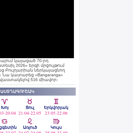
այում կայացած 70-րդ
տեսիլ 2026» երգի մրցույթում
ց Բուլղարիան ներկայացնող
ն։ Նա կատարեց «Bangaranga»
 վաստակելով 516 միավոր։
 ԱՍՏՂԱԳՈՒՇԱԿ
Խոյ
Ցուլ
Երկվորյակ
03-20.04
21.04-22.05
23.05-22.06
ցգետին
Առյուծ
Կույս
06-23.07
24.07-24.08
25.08-23.09