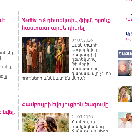
ևէ
Netflix-ի 8 դետեկտիվ ֆիլմ, որոնք
24.
հաստատ արժե դիտել
Այ
23.
07.07.2026
Ամեն տարի
թողարկվող
ւմ ենք
ՇԱԲԱ
բազմաթիվ
ի
դետեկտիվ
ֆիլմերի
ցանկ,
պատճառով
զարմանալի չէ, որ
ելը
որոշները աննկատ են մնում:
Համբույրի էվոլյուցիոն ծագումը
նվել.
21.05.2026
Համբույրը
համընդհանուր
ճանաչված սիրո,