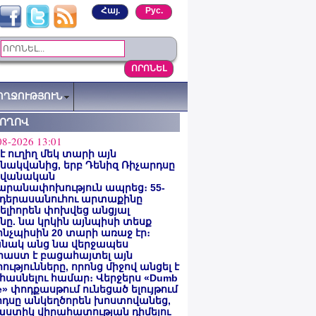
Հայ.
Рус.
ՈՂՋՈՒԹՅՈՒՆ
ՏՈՂՈՎ
08-2026 13:01
 է ուղիղ մեկ տարի այն
ակվանից, երբ Դենիզ Ռիչարդսը
վանական
արանափոխություն ապրեց։ 55-
 դերասանուհու արտաքինը
լիորեն փոխվեց անցյալ
ը. նա կրկին այնպիսի տեսք
 ինչպիսին 20 տարի առաջ էր։
նակ անց նա վերջապես
աստ է բացահայտել այն
ությունները, որոնց միջով անցել է
հասնելու համար։ Վերջերս «Dumb
e» փոդքասթում ունեցած ելույթում
րդսը անկեղծորեն խոստովանեց,
աստիկ վիրահատության դիմելու