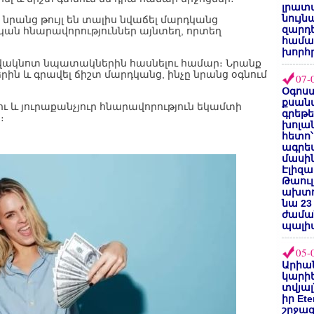
լրատվ
նույն
 նրանց թույլ են տալիս նվաճել մարդկանց
զարդե
կան հնարավորություններ այնտեղ, որտեղ
համա
խորհ
հավակնոտ նպատակներին հասնելու համար։ Նրանք
ներին և գրավել ճիշտ մարդկանց, ինչը նրանց օգնում
07-
Օգոստ
քսանվ
լու և յուրաքանչյուր հնարավորություն եկամտի
գրեթ
։
խոլա
հետո՝
ագրե
մասին
Էլիզա
Թաուլ
ախտոր
նա 23
ժամա
պալի
05-
Արիա
կարիե
տվյալ
իր Et
շրջա