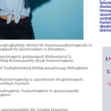
կդադա
ժամա
հրապա
պատճ
ստեղ
հանրա
վերջե
կորստ
ացուցիչները սիրում են հարմարավետությունն ու
վացված են վաստակելու և խնայելու։
այունություն ցանկացած ձեռնարկում և
L
րենց ճանապարհը դեպի հարստություն։
ւմ՝ նախընտրելով իրենց կապիտալը մեծացնելու
L
 հարստությունը և պատրաստ են քրտնաջան
ասնելու համար։
անություն, համառություն ու վաստակածը
թյուն։
 պաշտպաններ են։ Նրանց բնատուր