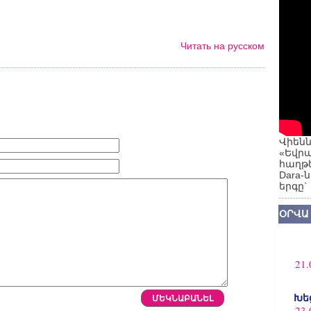
Читать на русском
Վիենն
«Եվրա
հաղթե
Dara-
երգը`
ՕՐՎԱ
21.
Խե
23.