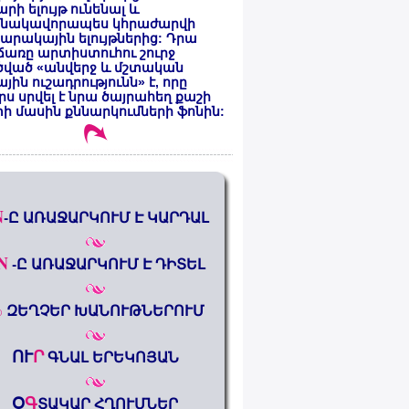
րի ելույթ ունենալ և
նակավորապես կհրաժարվի
րակային ելույթներից: Դրա
առը արտիստուհու շուրջ
ծված «անվերջ և մշտական
յին ուշադրությունն» է, որը
րս սրվել է նրա ծայրահեղ քաշի
ի մասին քննարկումների ֆոնին:
N
-Ը ԱՌԱՋԱՐԿՈՒՄ Է ԿԱՐԴԱԼ
N
-Ը ԱՌԱՋԱՐԿՈՒՄ Է ԴԻՏԵԼ
%
ԶԵՂՉԵՐ ԽԱՆՈՒԹՆԵՐՈՒՄ
ՈՒ
Ր
ԳՆԱԼ ԵՐԵԿՈՅԱՆ
Օ
Գ
ՏԱԿԱՐ ՀՂՈՒՄՆԵՐ