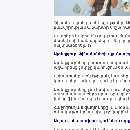
ֆինանսական բարեկեցությանը։ Աս
բնավորության և բախտի ճիշտ համ
Աստղերը կարող են ցույց տալ ճա
մասն է։ հիմնականը ձեր ուժեղ կող
հայտնաբերելն է։
Այծեղջյուր. Ֆինանսների պլանա
Այծեղջյուրները բնատուր ստրատեգ
այլև իրենց շուրջը կառուցում են
Աշխատանքային էթիկան, համբերա
կատարելու ունակությունը նրանց
Այծեղջյուրները չեն հավատում հեշ
սեփական ջանքերի վրա։ Նրանք գ
իրենց ֆինանսները և հազվադեպ 
Հաջողության գաղտնիքը․
կարգապա
ունակությունը նույնիսկ դժվարին
Առյուծ․
հնարավորությունների ար
Առյուծները սիրում են գեղեցիկ ապ