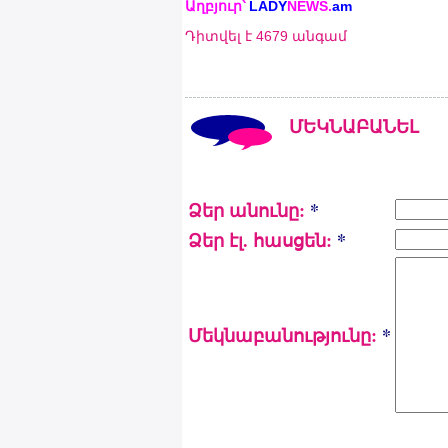
Աղբյուր՝
LADY
NEWS
.
am
Դիտվել է 4679 անգամ
ՄԵԿՆԱԲԱՆԵԼ
Ձեր անունը:
*
Ձեր էլ. հասցեն:
*
Մեկնաբանությունը:
*