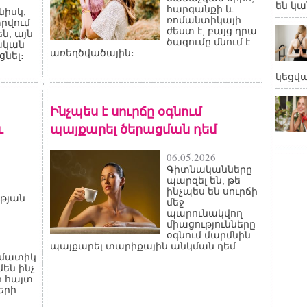
են կա
հարգանքի և
նիսկ,
ռոմանտիկայի
տրվում
ժեստ է, բայց դրա
ն, այն
ծագումը մնում է
ական
առեղծվածային։
նել։
կեցվ
Ինչպես է սուրճը օգնում
և
պայքարել ծերացման դեմ
06.05.2026
Գիտնականները
պարզել են, թե
ինչպես են սուրճի
թյան
մեջ
պարունակվող
միացությունները
օգնում մարմնին
պայքարել տարիքային անկման դեմ:
ամատիկ
մեն ինչ
ի հայտ
երի