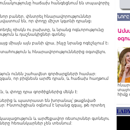
ւ ունակությունը հաճախ հանգեցնում են տպավորիչ
 նոր բաներ, փնտրել հնարավորություններ
ՆՈՐԸ
վատում են, որ փողը միշտ կգտնի դրանց։
Ամս
տեղել ռիսկն ու բախտը, և նրանց ոգևորությունը
ւթյուն և դաշնակիցներ գտնել։
օգոս
 միայն այն բանի վրա, ինչը նրանց ոգեշնչում է։
տահություն և հնարավորություններից օգտվելու
յուն ունեն շահավետ գործարքների համար:
ե զգան, որ բիզնեսն արժե դրան, և հաճախ հաղթում
հնար
տալո
ն, և փողը դրա գործիքներից մեկն է:
հիմք 
րներից և պատրաստ են խորանալ՝ թաքնված
ր: Ինտուիցիան օգնում է նրանց զգալ, թե որտեղ
LAD
սլացություն և արժեքավոր ռեսուրսներ գտնելու
սները հեռանկարներ չեն տեսնում: