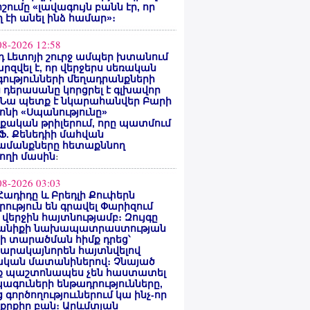
ոշումը «լավագույն բանն էր, որ
 էի անել ինձ համար»։
08-2026 12:58
 Լետոյի շուրջ ամպեր խտանում
արզվել է, որ վերջերս սեռական
ությունների մեղադրանքների
 դերասանը կորցրել է գլխավոր
 Նա պետք է նկարահանվեր Բարի
ոնի «Սպանությունը»
ական թրիլերում, որը պատմում
 Ֆ. Քենեդիի մահվան
ամանքները հետաքննող
ողի մասին
։
08-2026 03:03
Հադիդը և Բրեդլի Քուփերն
րություն են գրավել Փարիզում
 վերջին հայտնությամբ։ Զույգը
անիքի նախապատրաստության
րի տարածման հիմք դրեց՝
արակայնորեն հայտնվելով
նական մատանիներով։ Չնայած
ք պաշտոնապես չեն հաստատել
ագուների ենթադրությունները,
 գործողություւներում կա ինչ-որ
քրքիր բան։ Արևմտյան