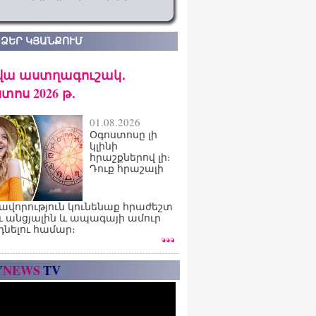
 ՁԵՐ ԿՅԱՆՔՈՒՄ
վա աստղագուշակ․
տոս 2026 թ․
01.08.2026
Օգոստոսը լի
կլինի
հրաշքներով լի։
Դուք հրաշալի
ավորություն կունենաք հրաժեշտ
ւ անցյալին և ապագայի ամուր
դնելու համար։
Y
NEWS
TV