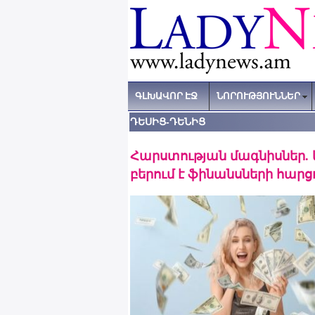
ԳԼԽԱՎՈՐ ԷՋ
ՆՈՐՈՒԹՅՈՒՆՆԵՐ
ԴԵՍԻՑ-ԴԵՆԻՑ
Հարստության մագնիսներ. 
բերում է ֆինանսների հարց