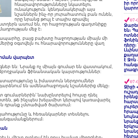
իր որ
հնարավորությունները նկատելու
կարող
ունակություն. կենդանակերպի այս
նշաններն ինչ-որ յուրահատուկ բան ունեն,
որը նրանց թույլ է տալիս գրավել
07-
տղերն ասում են, որ հաջողության գաղտնիքը
Ջարեդ
ադրության մեջ է։
են։ Պ
ոտնձգ
նապարհը, բայց բախտը հաջողության միայն մի
ֆոնին
մերից օգտվելն ու հնարավորությունները վաղ
դերը։
Լևինս
քաղաք
վորման վարպետ
է Ջոն
հանգ
ներ են: Նրանք ոչ միայն գումար են վաստակում,
լրագր
 ամբողջական ֆինանսական կայսրություններ:
տարությունը և իմաստուն ներդրումներ
07-
 դարձնում են ամենահաջողակ նշաններից մեկը։
Ջիջի 
ուշադ
տ գումարներին՝ նախընտրելով հույսը դնել
իրենց
իտեն, թե ինչպես խելամիտ կերպով կառավարել
հարս
են դրանք չմտածված ծախսում։
լուրե
հրապ
հությունը և հեռանկարներ տեսնելու
նույ
 հանգամանքներում։
նրան
երկրպ
քան
նրանց
հետա
րել և միշտ գտնում են դրա համար միջոցներ։