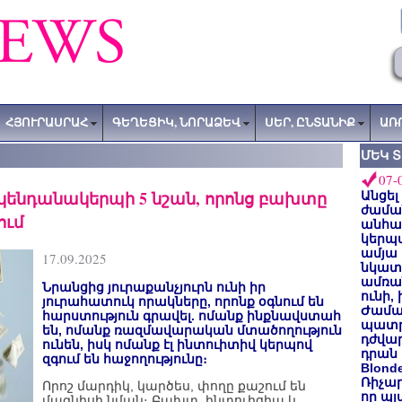
ՀՅՈՒՐԱՍՐԱՀ
ԳԵՂԵՑԻԿ, ՆՈՐԱՁԵՎ
ՍԵՐ, ԸՆՏԱՆԻՔ
ԱՌ
ՄԵԿ 
07-
կենդանակերպի 5 նշան, որոնց բախտը
Անցել
ժաման
ում
անհա
կերպ
ամյա
17.09.2025
նկատե
ամռան
Նրանցից յուրաքանչյուրն ունի իր
ունի,
յուրահատուկ որակները, որոնք օգնում են
Ժամա
հարստություն գրավել. ոմանք ինքնավստահ
պատր
են, ոմանք ռազմավարական մտածողություն
դժվար
ունեն, իսկ ոմանք էլ ինտուիտիվ կերպով
դրան 
զգում են հաջողությունը։
Blond
Ռիչա
Որոշ մարդիկ, կարծես, փողը քաշում են
որ պլ
մագնիսի նման։ Բախտ, ինտուիցիա և