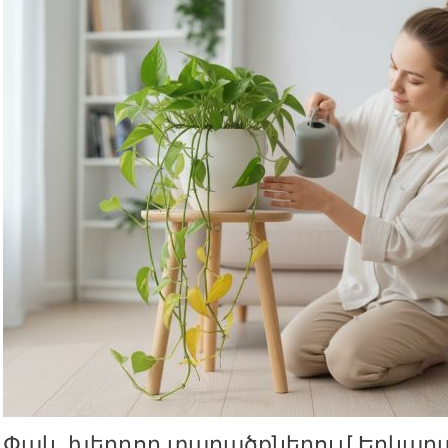
Փակ, խեղդող տարածքներում Երկա