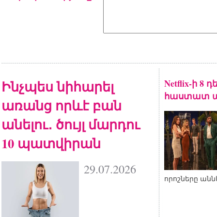
Ինչպես նիհարել
Netflix-ի 8
հաստատ ա
առանց որևէ բան
անելու․ ծույլ մարդու
10 պատվիրան
29.07.2026
որոշները անն