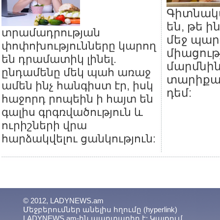
Գիտնակ
են, թե ի
տրամադրության
մեջ պար
փոփոխությունները կարող
միացութ
են դրամատիկ լինել.
մարմնին
ընդամենը մեկ պահ առաջ
տարիքա
ամեն ինչ հանգիստ էր, իսկ
դեմ:
հաջորդ րոպեին ի հայտ են
գալիս գրգռվածություն և
ուրիշների վրա
հարձակվելու ցանկություն:
© 2012, LADYNEWS.am
Մեջբերումներ անելիս հղումը (hyperlink)
LADYNEWS.am-ին պարտադիր է: Կայքում