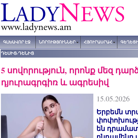
ԳԼԽԱՎՈՐ ԷՋ
ՆՈՐՈՒԹՅՈՒՆՆԵՐ
ՀՅՈՒՐԱՍՐԱՀ
ԳԵՂԵՑԻ
ԴԵՍԻՑ-ԴԵՆԻՑ
5 սովորություն, որոնք մեզ դար
դյուրագրգիռ և ագրեսիվ
15.05.2026
Երբեմն տր
փոփոխությ
են դրամատի
ընդամենը 