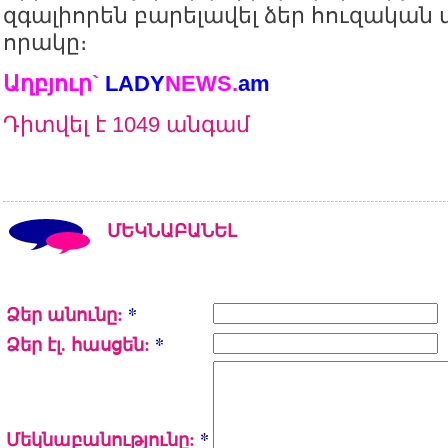
զգալիորեն բարելավել ձեր հուզական 
որակը։
Աղբյուր`
LADY
NEWS.
a
m
Դիտվել է 1049 անգամ
ՄԵԿՆԱԲԱՆԵԼ
Ձեր անունը:
*
Ձեր էլ. հասցեն:
*
Մեկնաբանությունը:
*