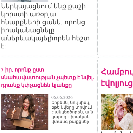
Ներկայացնում ենք քաշի
կորստի առօրյա
հնարքների ցանկ, որոնց
իրականացնելը
աներևակայելիորեն հեշտ
է:
7 իր, որոնք ըստ
Համբու
սնահավատության չպետք է նվել.
էվոլյու
դրանք կփչացնեն կյանքը
06.06.2026
Երբեմն, նույնիսկ,
եթե նվերը տրվում
է անկեղծորեն, այն
կարող է իրական
վտանգ թաքցնել։