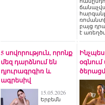
համընդ
ճանաչվա
հարգան
ռոմանտի
բայց դր
է առեղծ
5 սովորություն, որոնք
Ինչպես 
մեզ դարձնում են
օգնում
դյուրագրգիռ և
ծերացմ
ագրեսիվ
15.05.2026
Երբեմն