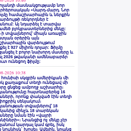
08-2026 10:46
ոլանդի մասնակցությամբ նոր
րհերոսական «Սարդ-մարդ. Նոր
իլմը համաշխարհային և ներքին
արձույթի ռեկորդներ է
նում: Այ նդարձել է տարվա
մեծ բլոկբաստերներից մեկը:
ty-ի տվյալներով՝ միայն առաջին
տյան օրերին այն
շխարհային վարձույթում
ել է 927 միլիոն դոլար: Ֆիլմը
անցել է բոլոր նախորդ մասերը և
ել 2026 թվականի ամենաբարձր
ւտ ունեցող ֆիլմը:
08-2026 10:38
ի հունիսի սկզբին ամերիկյան մի
կ քաղաքում տեղի ունեցավ մի
որը ցնցեց ամբողջ աշխարհը։
անությունը հայտնաբերեց 16
ների, որոնք փակված էին տեղի
ոքրիկ սենյակում։
անության տվյալներով՝ 18
կանից մինչև 18 տարեկան
ները նման էին «վայրի
նիների»։ Նրանցից ոչ մեկը չէր
անում կարդալ կամ գրել, իսկ
 նույնիսկ` խոսել։ Ավելին, նրանց