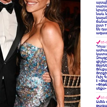
այսպի
սարսա
նրանց
նաև ն
կալան
ճանաչ
ըստ T
են դ
ազատ
05-
Դուա 
ամուս
կատա
Զույգ
գիշեր
Թըրնե
Ցուցա
Յորքի
Ուիլ 
է «Թե
«Փիթ
սեքս»
03-
Ամեն 
թագա