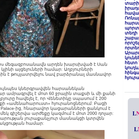
տարի
իրադ
հավա
Ռոնալ
հարսա
պորտ
տեղի 
շաբաթ
որոշե
որտեղ
Արար
կունե
հետո 
 Koru մեգազբոսանավն արդեն խարսխված է Սան
կուղև
 կլինի այցելուների համար: Աղբյուրների
հինգա
րին է թույլատրվելու նավ բարձրանալ մասնավոր
հյուր
ւյնպես կներգրավվեն հարսանեկան
ր ամրագրվել է մոտ 60 ջրային տաքսի և մի քանի
յուրը հավելել է, որ Վենետիկը սպասում է 200
աքի «ամենահարուստ» հյուրանոցներում: Բացի
tti Palace-ից, հնարավոր կացարանների ցանկում է
L
ղ մեկ գիշերվա արժեքը կազմում է մոտ 2000 դոլար:
տարության յուրաքանչյուր մասնակցի կտրվեն
ակցության համար:
L