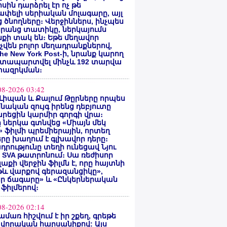
սին դարձրել էր ոչ թե
փելի սերիական մոլագարը, այլ
 ծնողները։ Վերջիններս, ինչպես
րանց տատիկը, ներկայումս
քի տակ են։ Եթե մեղավոր
վեն բոլոր մեղադրանքներով,
he New York Post-ի, նրանք կարող
ատապարտվել մինչև 192 տարվա
ազրկման։
08-2026 03:42
Լիպան և Քալում Թըրները որպես
նական զույգ իրենց դեբյուտը
րեցին կարմիր գորգի վրա։
ը ներկա գտնվեց «Միայն մեկ
» ֆիլմի պրեմիերային, որտեղ
րը խաղում է գլխավոր դերը։
դրությունը տեղի ունեցավ Նյու
 SVA թատրոնում։ Սա ռեժիսոր
Գլաքի վերջին ֆիլմն է, որը հայտնի
թև վարքով գերազանցիկը»,
եր ճագարը» և «Ընկերներական
 ֆիլմերով։
08-2026 02:14
ամառ հիշվում է իր շքեղ, գրեթե
վորական հարսանիքով: Այս