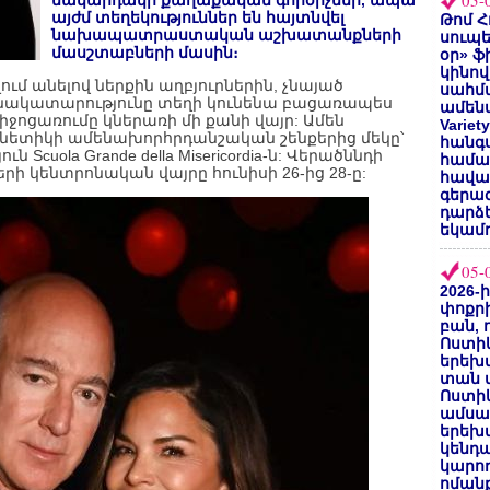
05-
մակարդակի քաղաքական գործիչներ, ապա
այժմ տեղեկություններ են հայտնվել
Թոմ Հ
նախապատրաստական աշխատանքների
սուպե
մասշտաբների մասին։
օր» ֆ
կինով
հղում անելով ներքին աղբյուրներին, չնայած
սահմա
տոնակատարությունը տեղի կունենա բացառապես
ամենա
իջոցառումը կներառի մի քանի վայր: Ամեն
Varie
Վենետիկի ամենախորհրդանշական շենքերից մեկը՝
հանգս
cuola Grande della Misericordia-ն: Վերածննդի
համա
րի կենտրոնական վայրը հունիսի 26-ից 28-ը:
հավաք
գերազ
դարձ
եկամո
05-
2026-
փոքրի
բան, 
Ոստիկ
երեխա
տան փ
Ոստիկ
ամսա
երեխա
կենդա
կարող
ոմանք