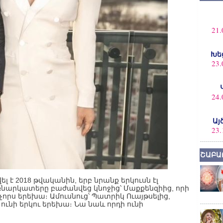
21.
Խե
23.
24.
Այ
23.
ՇԱԲԱ
լ է 2018 թվականին, երբ նրանք երկուսն էլ
եռնարկատերը բաժանվեց կնոջից՝ Մաքքենզիից, որի
չորս երեխա։ Ամուսնուց՝ Պատրիկ Ուայթսելից,
ունի երկու երեխա։ Նա նաև որդի ունի