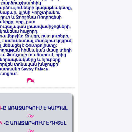
 բարձրաշխարհիկ
արձությունների գագաթնակետը,
նաբար, կլինի Կրիշտիանու
դուի և Ջորջինա Ռոդրիգեսի
նիքը, որը, ըստ
ուգալական լրատվամիջոցների,
կունենա հաջորդ
ավերջին: Զույգը, ըստ լուրերի,
լ է ամուսնանալ Մադեյրա կղզում,
 մեծացել է ֆուտբոլիստը:
ողության հիմնական մասը տեղի
նա Ֆունշալի տաճարում, որից
նորապսակները և հյուրերը
որվեն տոնական խնջույքի՝
ստղանի Savoy Palace
անոցում:
N
-Ը ԱՌԱՋԱՐԿՈՒՄ Է ԿԱՐԴԱԼ
N
-Ը ԱՌԱՋԱՐԿՈՒՄ Է ԴԻՏԵԼ