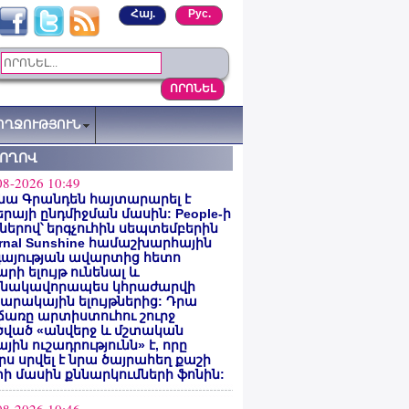
Հայ.
Рус.
ՈՂՋՈՒԹՅՈՒՆ
ՏՈՂՈՎ
08-2026 10:49
նա Գրանդեն հայտարարել է
րայի ընդմիջման մասին: People-ի
ներով՝ երգչուհին սեպտեմբերին
ernal Sunshine համաշխարհային
գայության ավարտից հետո
րի ելույթ ունենալ և
նակավորապես կհրաժարվի
րակային ելույթներից: Դրա
առը արտիստուհու շուրջ
ծված «անվերջ և մշտական
յին ուշադրությունն» է, որը
րս սրվել է նրա ծայրահեղ քաշի
ի մասին քննարկումների ֆոնին: