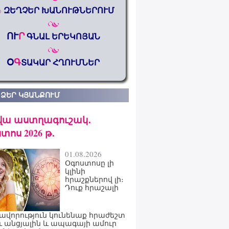
%
ԶԵՂՉԵՐ ԽԱՆՈՒԹՆԵՐՈՒՄ
ՈՒ
Ր
ԳՆԱԼ ԵՐԵԿՈՅԱՆ
Օ
Գ
ՏԱԿԱՐ ՀՂՈՒՄՆԵՐ
 ՁԵՐ ԿՅԱՆՔՈՒՄ
վա աստղագուշակ․
տոս 2026 թ․
01.08.2026
Օգոստոսը լի
կլինի
հրաշքներով լի։
Դուք հրաշալի
ավորություն կունենաք հրաժեշտ
ւ անցյալին և ապագայի ամուր