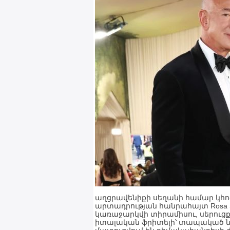
աղցրավենիքի սեղանի համար կհո
արտադրության հանրահայտ Rosa Sa
կառաջարկվի տիրամիսու, սերուց
իտալական ֆրիտելի՝ տապակած ն