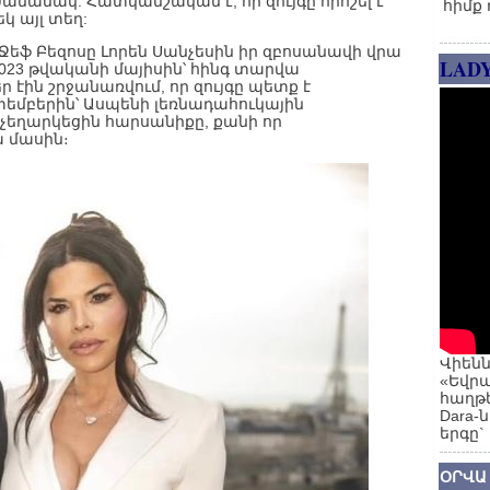
ամանակ: Հատկանշական է, որ զույգը որոշել է
հիմք 
 այլ տեղ:
ր Ջեֆ Բեզոսը Լորեն Սանչեսին իր զբոսանավի վրա
LAD
2023 թվականի մայիսին՝ հինգ տարվա
ր էին շրջանառվում, որ զույգը պետք է
եմբերին՝ Ասպենի լեռնադահուկային
չեղարկեցին հարսանիքը, քանի որ
ա մասին։
Վիենն
«Եվրա
հաղթե
Dara-
երգը`
ՕՐՎԱ