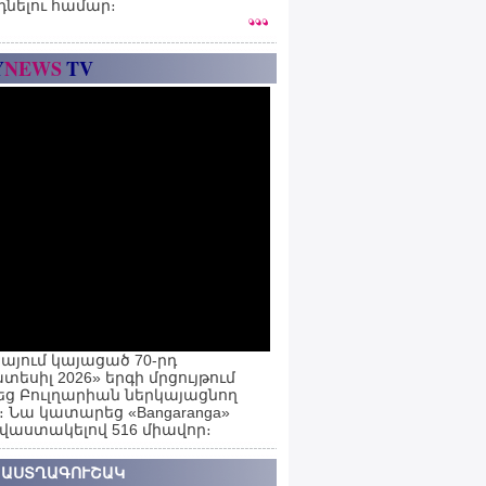
դնելու համար։
Y
NEWS
TV
այում կայացած 70-րդ
տեսիլ 2026» երգի մրցույթում
ց Բուլղարիան ներկայացնող
ն։ Նա կատարեց «Bangaranga»
 վաստակելով 516 միավոր։
 ԱՍՏՂԱԳՈՒՇԱԿ