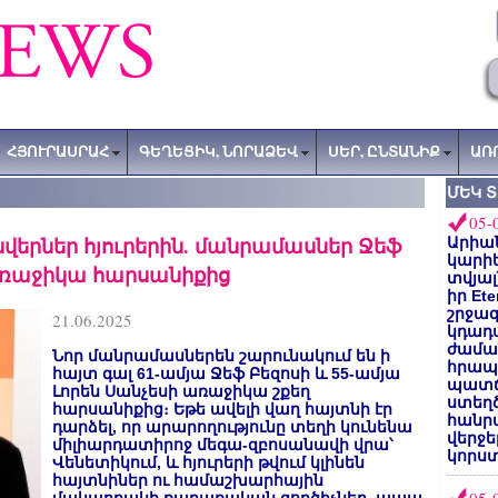
ՀՅՈՒՐԱՍՐԱՀ
ԳԵՂԵՑԻԿ, ՆՈՐԱՁԵՎ
ՍԵՐ, ԸՆՏԱՆԻՔ
ԱՌ
ՄԵԿ 
05-
նվերներ հյուրերին. մանրամասներ Ջեֆ
Արիա
կարիե
 առաջիկա հարսանիքից
տվյալ
իր Et
շրջա
21.06.2025
կդադա
ժամա
Նոր մանրամասներեն շարունակում են ի
հրապա
հայտ գալ 61-ամյա Ջեֆ Բեզոսի և 55-ամյա
պատճ
Լորեն Սանչեսի առաջիկա շքեղ
ստեղ
հարսանիքից։ Եթե ավելի վաղ հայտնի էր
հանրա
դարձել, որ արարողությունը տեղի կունենա
վերջե
միլիարդատիրոջ մեգա-զբոսանավի վրա՝
կորստ
Վենետիկում, և հյուրերի թվում կլինեն
հայտնիներ ու համաշխարհային