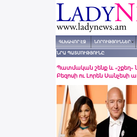
ԳԼԽԱՎՈՐ ԷՋ
ՆՈՐՈՒԹՅՈՒՆՆԵՐ
ՆՐԱ ՊԱՏՄՈՒԹՅՈՒՆԸ
Պատմական շենք և «շքեղ» 
Բեզոսի ու Լորեն Սանչեսի