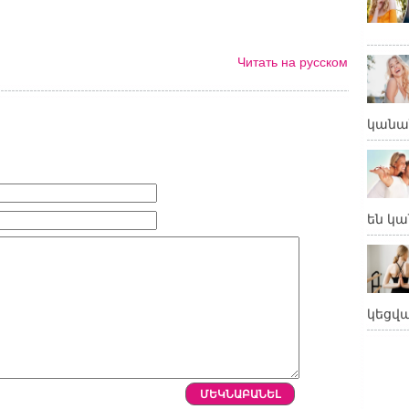
Читать на русском
կանա
են կա
կեցվ