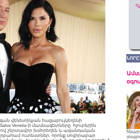
ՆՈՐԸ
Ամս
օգոս
գան վենետիկյան հացաբուլկեղենի
lva Venetia-ի մասնագետները. հյուրերին
քով շերտավոր խմորեղեն և ավանդական
հնար
րբահամ ուտեստներ, որոնք սովորաբար
տալո