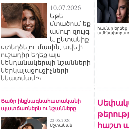
10.07.2026
Եթե
մտածում եք
համար երբեք 
ամուր զույգ
ամենախորաթ
և ընտանիք
ստեղծելու մասին, ավելի
ուշադիր եղեք այս
կենդանակերպի նշանների
ներկայացուցիչների
նկատմամբ։
Ցածր ինքնագնահատականի
Սեփակ
պատճառներն ու նշանները
թերութ
22.05.2026
հաշտ ա
Մշտական