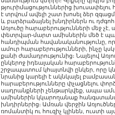
սառնություն կտիրի։ Կրքերը կրկին բո
թյուրիմացություններից խուսափելու
է տրվում ավելի շատ խոսել ձեր զգաց
և բարձրաձայնել խնդիրներն ու դժգոհո
Առյուծը հարաբերությունների մեջ չէ
փետրվար-մարտ ամիսներին մեծ է 
հանդիպման հավանականությունը, որ
ամուր հարաբերությունների, ինչը կս
քանի ժամադրությունից։ Նայելով Առյո
ընկերոջ իդեալական հարաբերություն
շրջապատում կհայտնվի ընկեր, որը կ
նրանից կարելի է ակնկալել բամբասա
հարաբերությունները փչացնելու փորձ
սադրանքների չենթարկվեք, ապա ամ
ամիսներին կկարողանաք հանգստանա
խնդիրներից։ Ամռան վերջին Առյուծ
ռոմանտիկ ու հուզիչ կլինեն, ուստի այ