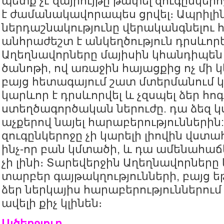
պետք չէ զայրույթը թափել զուգընկերո
է ժամանակավորապես ցրվել։ Ապրիլի
ներդաշնակությունը վերականգնելու
անհրաժեշտ է անկեղծություն դրսևորե
Աղեղնավորները մայիսին կհանդիպ
ծանոթի, ով առաջին հայացքից ոչ մի կ
բայց հետագայում շատ մտերմանում 
կարևոր է դրսևորվել և չզսպել ձեր հոգ
ստեղծագործական ներուժը. դա ձեզ կ
աչքերով նայել հարաբերություններին
զուգընկերոջը չի կարելի լիովին վստահ
ինչ-որ բան կմտածի, և դա ամենահաճ
չի լինի։ Տարեվերջին Աղեղնավորներ
տարբեր գայթակղությունների, բայց ե
ձեր ներկայիս հարաբերություններու
ավելի քիչ կլինեն։
Այծեղջյուր