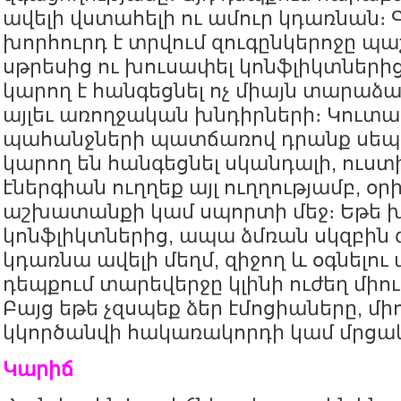
ավելի վստահելի ու ամուր կդառնան։
խորհուրդ է տրվում զուգընկերոջը պ
սթրեսից ու խուսափել կոնֆլիկտներից
կարող է հանգեցնել ոչ միայն տարաձայ
այլեւ առողջական խնդիրների։ Կուտ
պահանջների պատճառով դրանք սեպ
կարող են հանգեցնել սկանդալի, ուստի
էներգիան ուղղեք այլ ուղղությամբ, օ
աշխատանքի կամ սպորտի մեջ։ Եթե 
կոնֆլիկտներից, ապա ձմռան սկզբին 
կդառնա ավելի մեղմ, զիջող և օգնելո
դեպքում տարեվերջը կլինի ուժեղ միու
Բայց եթե չզսպեք ձեր էմոցիաները, միո
կկործանվի հակառակորդի կամ մրցակ
Կարիճ