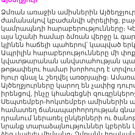
Ձմռան առաջին ամիսներին Այծեղջյու
ժամանակով կբաժանվի սիրելիից, բայ
կամրապնդի հարաբերությունները։ 
այս նշանի համար ձմռան վերջը և գար
կլինեն հաճելի պահերով՝ կապված երկ
Ապրիլին հարաբերությունները մի փո
կվատթարանան անվստահության պատ
թոթափելու համար խորհուրդ է տրվու
հյուր գնալ և շեղվել առօրյայից։ Ամառ
Այծեղջյուրները կարող են չափից դուր
իրենցով, ինչը կհանգեցնի զուգընկերոջ
Սեպտեմբեր-հոկտեմբեր ամիսներին ավ
համատեղ ճանապարհորդության գնալ։
դրանում ներառել ընկերների ու ծանո
նրանք տարաձայնություններ կբերեն և
ձեզ վայելել միմյանց։ Ձմռանն իրակա