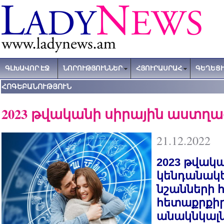
ԳԼԽԱՎՈՐ ԷՋ
ՆՈՐՈՒԹՅՈՒՆՆԵՐ
ՀՅՈՒՐԱՍՐԱՀ
ԳԵՂԵՑԻ
ՀՈԳԵԲԱՆՈՒԹՅՈՒՆ
2023 թվականի սիրային աստղա
21.12.2022
2023 թվակ
կենդանակե
նշանների հ
հետաքրքի
անակնկալն