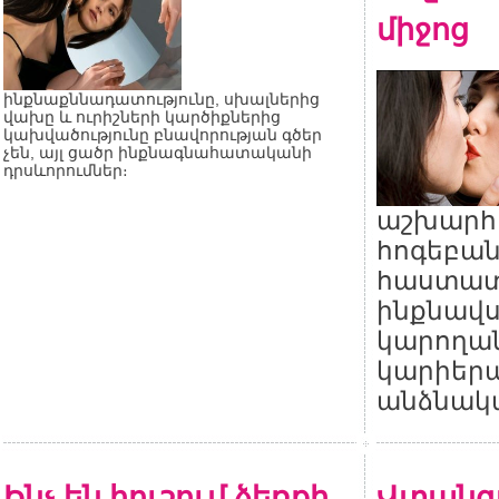
միջոց
ինքնաքննադատությունը, սխալներից
վախը և ուրիշների կարծիքներից
կախվածությունը բնավորության գծեր
չեն, այլ ցածր ինքնագնահատականի
դրսևորումներ։
աշխարհ
հոգեբան
հաստատե
ինքնավս
կարողան
կարիերա
անձնակա
Ինչ են հուշում ձեռքի
Վտանգ