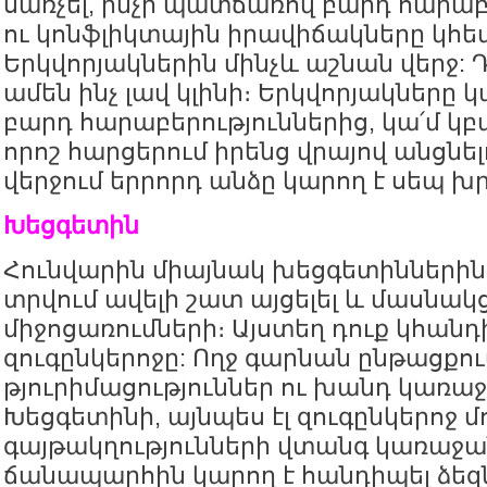
սառչել, ինչի պատճառով բարդ հարաբ
ու կոնֆլիկտային իրավիճակները կհ
Երկվորյակներին մինչև աշնան վերջ:
ամեն ինչ լավ կլինի։ Երկվորյակները կ
բարդ հարաբերություններից, կա՛մ կբ
որոշ հարցերում իրենց վրայով անցնե
վերջում երրորդ անձը կարող է սեպ խրվ
Խեցգետին
Հունվարին միայնակ խեցգետիններին 
տրվում ավելի շատ այցելել և մասնակ
միջոցառումների։ Այստեղ դուք կհանդ
զուգընկերոջը: Ողջ գարնան ընթացքու
թյուրիմացություններ ու խանդ կառա
Խեցգետինի, այնպես էլ զուգընկերոջ մ
գայթակղությունների վտանգ կառաջա
ճանապարհին կարող է հանդիպել ձեզ