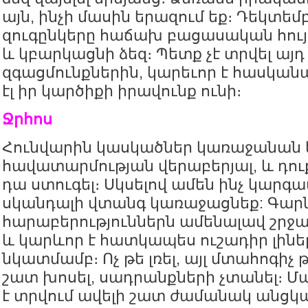
այն, ինչի մասին երազում եք։ Դեկտեմ
զուգընկերը հաճախ բացասական հու
և կբարկացնի ձեզ։ Պետք չէ տրվել այդ
զգացմունքներին, կարեւոր է հասկանալ
էլ իր կարծիքի իրավունք ունի։
Ջրհոս
Հունվարին կասկածներ կառաջանան ե
հավատարմության վերաբերյալ, և դո
դա ստուգել։ Սկսելով ամեն ինչ կարգավ
սկանդալի վտանգ կառաջացնեք: Գար
հարաբերություններն ամենալավ շրջ
և կարևոր է հատկապես ուշադիր լինել
նկատմամբ։ Ոչ թե լռել, այլ մտահոգիչ
շատ խոսել, սադրանքների չտանել։ Մ
է տրվում ավելի շատ ժամանակ անցկ