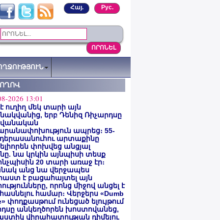
Հայ.
Рус.
ՈՂՋՈՒԹՅՈՒՆ
ՏՈՂՈՎ
08-2026 13:01
 է ուղիղ մեկ տարի այն
ակվանից, երբ Դենիզ Ռիչարդսը
վանական
արանափոխություն ապրեց։ 55-
 դերասանուհու արտաքինը
լիորեն փոխվեց անցյալ
ը. նա կրկին այնպիսի տեսք
 ինչպիսին 20 տարի առաջ էր։
նակ անց նա վերջապես
աստ է բացահայտել այն
ությունները, որոնց միջով անցել է
հասնելու համար։ Վերջերս «Dumb
e» փոդքասթում ունեցած ելույթում
րդսը անկեղծորեն խոստովանեց,
աստիկ վիրահատության դիմելու