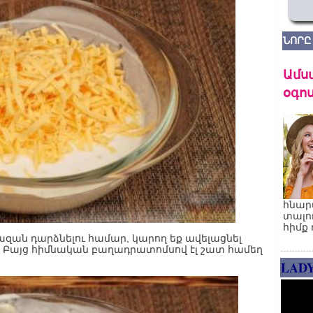
ՆՈՐԸ
Ամս
օգոս
հնար
տալո
հիմք 
ազան դարձնելու համար, կարող եք ավելացնել
: Բայց հիմնական բաղադրատոմսով էլ շատ համեղ
LAD