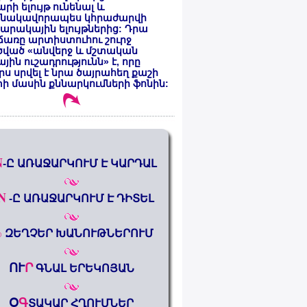
րի ելույթ ունենալ և
նակավորապես կհրաժարվի
րակային ելույթներից: Դրա
առը արտիստուհու շուրջ
ծված «անվերջ և մշտական
յին ուշադրությունն» է, որը
րս սրվել է նրա ծայրահեղ քաշի
ի մասին քննարկումների ֆոնին:
N
-Ը ԱՌԱՋԱՐԿՈՒՄ Է ԿԱՐԴԱԼ
N
-Ը ԱՌԱՋԱՐԿՈՒՄ Է ԴԻՏԵԼ
%
ԶԵՂՉԵՐ ԽԱՆՈՒԹՆԵՐՈՒՄ
ՈՒ
Ր
ԳՆԱԼ ԵՐԵԿՈՅԱՆ
Օ
Գ
ՏԱԿԱՐ ՀՂՈՒՄՆԵՐ