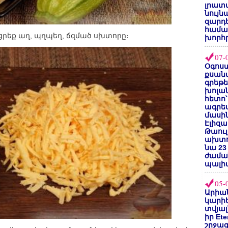
լրատվ
նույն
զարդե
համա
ցրեք աղ, պղպեղ, ճզմած սխտորը։
խորհ
07-
Օգոստ
քսանվ
գրեթ
խոլա
հետո՝
ագրե
մասին
Էլիզա
Թաուլ
ախտոր
նա 23
ժամա
պալի
05-
Արիա
կարիե
տվյալ
իր Et
շրջա