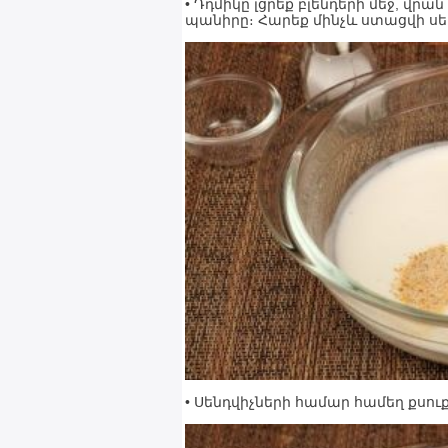
• Դդմիկը լցրեք բլենդերի մեջ, 
պանիրը։ Հարեք մինչև ստացվի սեր
• Սենդվիչների համար համեղ քսո