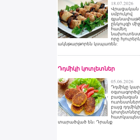
18.07.2026
Վրացական
սմբուկով
գլանափաթե
ընկույզի մի
համեղ
նախուտեստ
որը հյուրեր
ակնթարթորեն կսպառեն:
Դդմիկի կոտլետներ
05.06.2026
Դդմիկը կար
օգտագործվ
բազմազան
ուտեստներո
բայց դդմիկ
կոտլետներ
հատկապես
տարածված են։ Դրանք