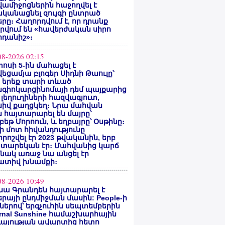
ամիջոցներին հաջողվել է
ականացնել զույգի ընտրած
րը։ Հաղորդվում է, որ դրանք
րվում են «հավերժական սիրո
րդանիշ»։
08-2026 02:15
ոսի 5-ին մահացել է
եցամյա բլոգեր Սիդնի Թաուլը՝
ե երեք տարի տևած
նգիոկարցինոմայի դեմ պայքարից
 լեղուղիների հազվագյուտ,
սիվ քաղցկեղ։ Նրա մահվան
 հայտարարել են մայրը՝
բեթ Մորոուն, և եղբայրը՝ Օսթինը։
ի մոտ հիվանդությունը
ոշվել էր 2023 թվականին, երբ
 տարեկան էր։ Մահվանից կարճ
նակ առաջ նա անցել էր
ատիվ խնամքի։
08-2026 10:49
նա Գրանդեն հայտարարել է
րայի ընդմիջման մասին: People-ի
ներով՝ երգչուհին սեպտեմբերին
ernal Sunshine համաշխարհային
գայության ավարտից հետո