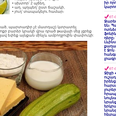
իր որ
• սխտոր՝ 2 պճեղ,
կարող
• աղ, պղպեղ՝ ըստ ճաշակի,
• յուղ՝ տապակելու համար։
07-
Ջարեդ
են։ Պ
կացած, պարտադիր չէ մատղաշ) կտրատել
ոտնձգ
ոքր բարձր կրակի վրա դրած թավայի մեջ լցրեք
ֆոնին
 լավ եփեք այնքան մինչև ամբողջովին փափուկի:
դերը։
Լևինս
քաղաք
է Ջոն
հանգ
լրագր
07-
Ջիջի 
ուշադ
իրենց
հարս
լուրե
հրապ
նույ
նրան
երկրպ
նրանց
հետա