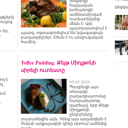
Տժվժիկը
հայկական
կեցվ
խոհանոցի
ամենասիրված
թներն
ուտեստներից
ջուկով
մեկն է։ Այն
պատրաստվում է
 են,
պարզ, օգտագործվում են նվազագույն
ն
բաղադրիչներ, էժան է ու անզուգական
համեղ։
Toffee Pudding. Քեյթ Միդլթոնի
սիրելի ուտեստը
ող է
05.05.2026
ել
Պուդինգի այս
տեսակի
ւմ,
բաղադրատոմսը
ի
հանրածանոթ
ը
դարձավ, երբ Քեյթ
Միդլթոնի
ընկերները
տարածեցին այն․ հենց այս աղանդերն է
Ուելսի արքայազնի կինը սիրում ամենից