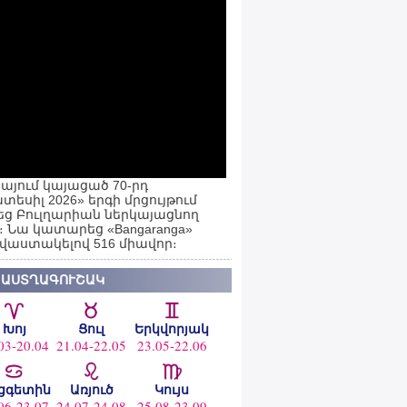
այում կայացած 70-րդ
տեսիլ 2026» երգի մրցույթում
ց Բուլղարիան ներկայացնող
ն։ Նա կատարեց «Bangaranga»
 վաստակելով 516 միավոր։
 ԱՍՏՂԱԳՈՒՇԱԿ
Խոյ
Ցուլ
Երկվորյակ
03-20.04
21.04-22.05
23.05-22.06
ցգետին
Առյուծ
Կույս
06-23.07
24.07-24.08
25.08-23.09