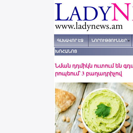
ԳԼԽԱՎՈՐ ԷՋ
ՆՈՐՈՒԹՅՈՒՆՆԵՐ
ԽՈՀԱՆՈՑ
Նման դդմիկն ուտում են գդա
րոպեում՝ 3 բաղադրիչով