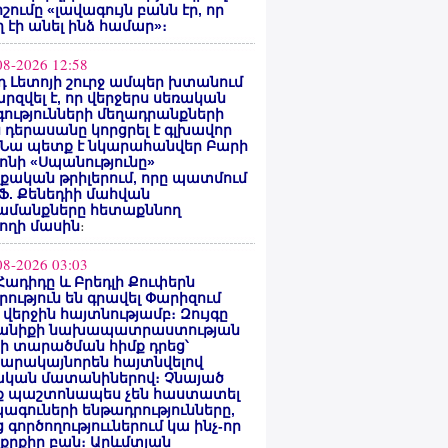
ոշումը «լավագույն բանն էր, որ
 էի անել ինձ համար»։
08-2026 12:58
 Լետոյի շուրջ ամպեր խտանում
արզվել է, որ վերջերս սեռական
ությունների մեղադրանքների
 դերասանը կորցրել է գլխավոր
 Նա պետք է նկարահանվեր Բարի
ոնի «Սպանությունը»
ական թրիլերում, որը պատմում
 Ֆ. Քենեդիի մահվան
ամանքները հետաքննող
ողի մասին
։
08-2026 03:03
Հադիդը և Բրեդլի Քուփերն
րություն են գրավել Փարիզում
 վերջին հայտնությամբ։ Զույգը
անիքի նախապատրաստության
րի տարածման հիմք դրեց՝
արակայնորեն հայտնվելով
նական մատանիներով։ Չնայած
ք պաշտոնապես չեն հաստատել
ագուների ենթադրությունները,
 գործողություւներում կա ինչ-որ
քրքիր բան։ Արևմտյան