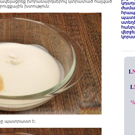
վրան ավելացրեք խորանարդներով կտրատած հալված
կդադա
ուցքային խտություն:
ժամա
հրապա
պատճ
ստեղ
հանրա
վերջե
կորստ
L
L
ւքը պատրաստ է։