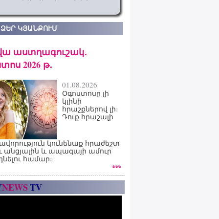
 ՁԵՐ ԿՅԱՆՔՈՒՄ
վա աստղագուշակ․
տոս 2026 թ․
01.08.2026
Օգոստոսը լի
կլինի
հրաշքներով լի։
Դուք հրաշալի
ավորություն կունենաք հրաժեշտ
ւ անցյալին և ապագայի ամուր
դնելու համար։
Y
NEWS
TV