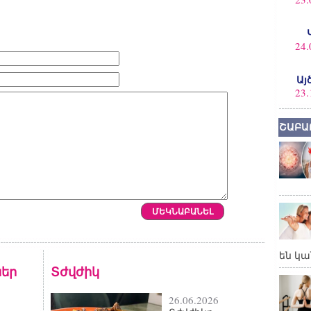
24.
Այ
23.
ՇԱԲԱ
են կա
եր
Տժվժիկ
26.06.2026