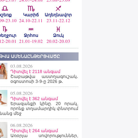
Կշեռք
Կարիճ
Աղեղնավոր
09-23.10
24.10-22.11
23.11-22.12
ծեղջուր
Ջրհոս
Ձուկ
12-20.01
21.01-19.02
20.02-20.03
ԹՎԱ ԱՄԵՆԱԸՆԹԵՐՑՎԱԾԸ
03.08.2026
Դիտվել է 2118 անգամ
Շաբաթվա աստղագուշակ․
օգոստոսի 3-9-ը 2026 թ․
05.08.2026
Դիտվել է 362 անգամ
Երազանքի կինը. 20 որակ,
որոնք տղամարդիկ փնտրում
նանց մեջ
06.08.2026
Դիտվել է 264 անգամ
Առօրյա սովորություններ,