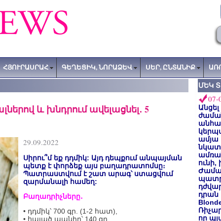
ՀՅՈՒՐԱՍՐԱՀ
ԳԵՂԵՑԻԿ, ՆՈՐԱՁԵՎ
ՍԵՐ, ԸՆՏԱՆԻՔ
ԱՌ
ՄԵԿ 
07-
լներով և խնդրում ավելացնել․ 5
Անցել
ժաման
անհա
կերպ
ամյա
29.09.2022
նկատե
ամռան
Սիրու՞մ եք դդմիկ: Այդ դեպքում անպայման
ունի,
պետք է փորձեք այս բաղադրատոմսը։
Ժամա
Պատրաստվում է շատ արագ՝ ստացվում
պատր
զարմանալի համեղ:
դժվար
դրան 
Բաղադրիչները․
Blond
Ռիչա
• դդմիկ՝ 700 գր. (1-2 հատ),
որ պլ
• հալած պանիր՝ 140 գր.,