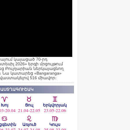
այում կայացած 70-րդ
տեսիլ 2026» երգի մրցույթում
ց Բուլղարիան ներկայացնող
ն։ Նա կատարեց «Bangaranga»
 վաստակելով 516 միավոր։
 ԱՍՏՂԱԳՈՒՇԱԿ
Խոյ
Ցուլ
Երկվորյակ
03-20.04
21.04-22.05
23.05-22.06
ցգետին
Առյուծ
Կույս
06-23.07
24.07-24.08
25.08-23.09