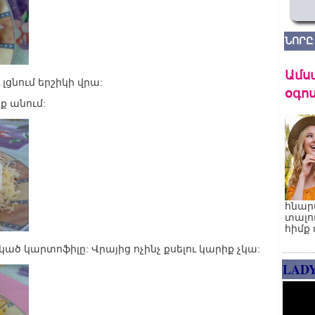
ՆՈՐԸ
Ամս
լցնում երշիկի վրա:
օգոս
ք անում:
հնար
տալո
հիմք 
ծ կարտոֆիլը: Վրայից ոչինչ քսելու կարիք չկա:
LAD