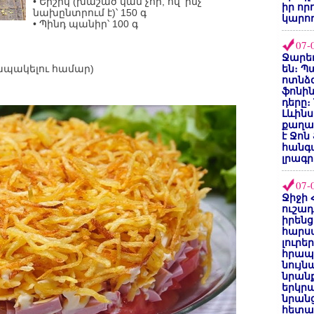
• Երշիկ (խաշած կամ չոր, ով՝ ինչ
իր որ
նախընտրում է)՝ 150 գ
կարող
• Պինդ պանիր՝ 100 գ
07-
Ջարեդ
ապակելու համար)
են։ Պ
ոտնձգ
ֆոնին
դերը։
Լևինս
քաղաք
է Ջոն
հանգ
լրագր
07-
Ջիջի 
ուշադ
իրենց
հարս
լուրե
հրապ
նույ
նրան
երկրպ
նրանց
հետա