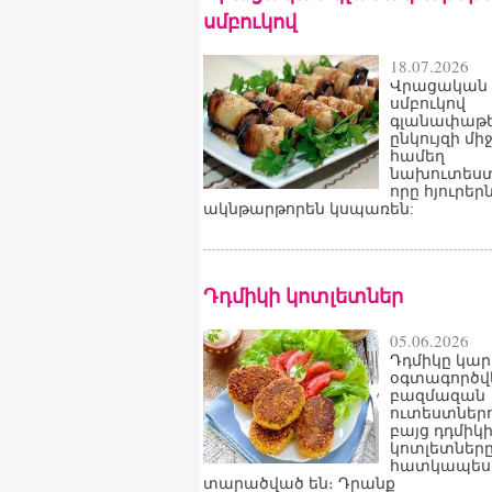
սմբուկով
18.07.2026
Վրացական
սմբուկով
գլանափաթե
ընկույզի մի
համեղ
նախուտեստ
որը հյուրեր
ակնթարթորեն կսպառեն:
Դդմիկի կոտլետներ
05.06.2026
Դդմիկը կար
օգտագործվ
բազմազան
ուտեստներո
բայց դդմիկ
կոտլետներ
հատկապես
տարածված են։ Դրանք