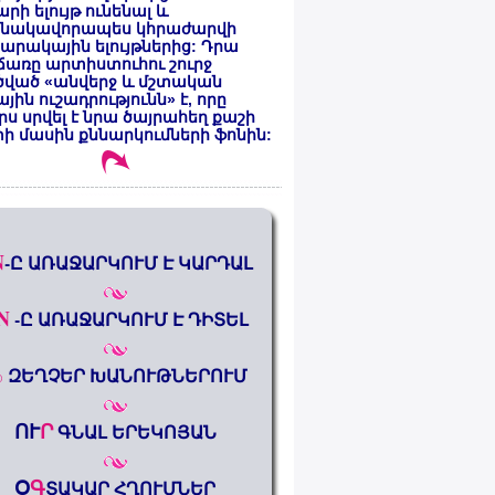
րի ելույթ ունենալ և
նակավորապես կհրաժարվի
րակային ելույթներից: Դրա
առը արտիստուհու շուրջ
ծված «անվերջ և մշտական
յին ուշադրությունն» է, որը
րս սրվել է նրա ծայրահեղ քաշի
ի մասին քննարկումների ֆոնին:
N
-Ը ԱՌԱՋԱՐԿՈՒՄ Է ԿԱՐԴԱԼ
N
-Ը ԱՌԱՋԱՐԿՈՒՄ Է ԴԻՏԵԼ
%
ԶԵՂՉԵՐ ԽԱՆՈՒԹՆԵՐՈՒՄ
ՈՒ
Ր
ԳՆԱԼ ԵՐԵԿՈՅԱՆ
Օ
Գ
ՏԱԿԱՐ ՀՂՈՒՄՆԵՐ