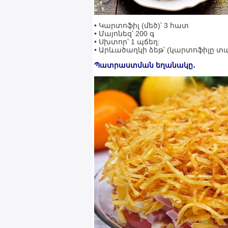
• Կարտոֆիլ (մեծ)՝ 3 հատ
• Մայոնեզ՝ 200 գ
• Սխտոր՝ 1 պճեղ:
• Արևածաղկի ձեթ՝ (կարտոֆիլը տ
Պատրաստման եղանակը․