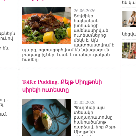
են կա
26.06.2026
Տժվժիկը
հայկական
խոհանոցի
ամենասիրված
թներն
կեցվ
ուտեստներից
ջուկով
մեկն է։ Այն
պատրաստվում է
 են,
պարզ, օգտագործվում են նվազագույն
ն
բաղադրիչներ, էժան է ու անզուգական
համեղ։
Toffee Pudding. Քեյթ Միդլթոնի
սիրելի ուտեստը
ող է
05.05.2026
ել
Պուդինգի այս
տեսակի
ւմ,
բաղադրատոմսը
ի
հանրածանոթ
ը
դարձավ, երբ Քեյթ
Միդլթոնի