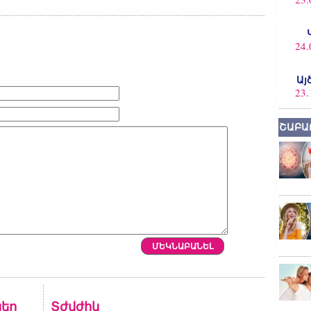
24.
Այ
23.
ՇԱԲԱ
եր
Տժվժիկ