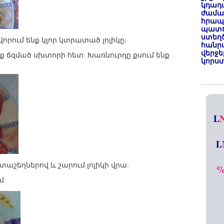
կդադա
ժամա
հրապա
պատճ
ստեղ
որում ենք կլոր կտրատած լոլիկը։
հանրա
վերջե
նք ճզմած սխտորի հետ: Խառնուրդը քսում ենք
կորստ
L
L
աշեղներով և շարում լոլիկի վրա:
մ: