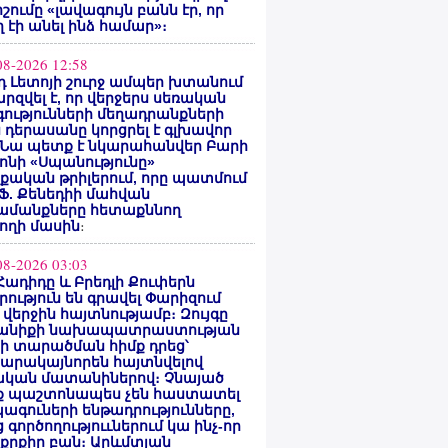
ոշումը «լավագույն բանն էր, որ
 էի անել ինձ համար»։
08-2026 12:58
 Լետոյի շուրջ ամպեր խտանում
արզվել է, որ վերջերս սեռական
ությունների մեղադրանքների
 դերասանը կորցրել է գլխավոր
 Նա պետք է նկարահանվեր Բարի
ոնի «Սպանությունը»
ական թրիլերում, որը պատմում
 Ֆ. Քենեդիի մահվան
ամանքները հետաքննող
ողի մասին
։
08-2026 03:03
Հադիդը և Բրեդլի Քուփերն
րություն են գրավել Փարիզում
 վերջին հայտնությամբ։ Զույգը
անիքի նախապատրաստության
րի տարածման հիմք դրեց՝
արակայնորեն հայտնվելով
նական մատանիներով։ Չնայած
ք պաշտոնապես չեն հաստատել
ագուների ենթադրությունները,
 գործողություւներում կա ինչ-որ
քրքիր բան։ Արևմտյան