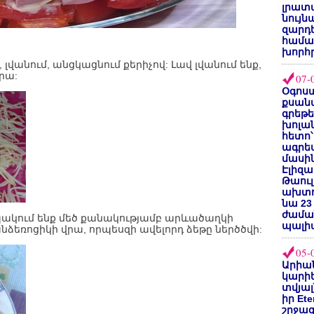
լրատվ
նույն
զարդե
համա
խորհ
 լվանում, անցկացնում քերիչով: Լավ լվանում ենք,
րա:
07-
Օգոստ
քսանվ
գրեթ
խոլա
հետո՝
ագրե
մասին
Էլիզա
Թաուլ
ախտոր
նա 23
ժամա
պակում ենք մեծ քանակությամբ արևածաղկի
պալի
անձեռոցիկի վրա, որպեսզի ավելորդ ձեթը ներծծվի:
05-
Արիա
կարիե
տվյալ
իր Et
շրջա