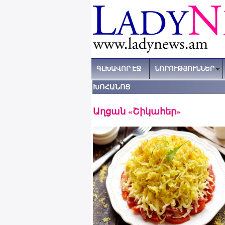
ԳԼԽԱՎՈՐ ԷՋ
ՆՈՐՈՒԹՅՈՒՆՆԵՐ
ԽՈՀԱՆՈՑ
Աղցան «Շիկահեր»