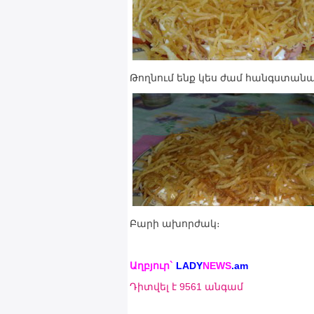
Թողնում ենք կես ժամ հանգստանա, 
Բարի ախորժակ։
Աղբյուր`
LADY
NEWS
.am
Դիտվել է 9561 անգամ