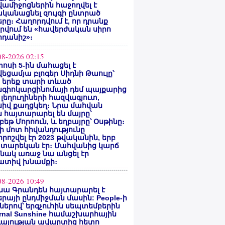
ամիջոցներին հաջողվել է
ականացնել զույգի ընտրած
րը։ Հաղորդվում է, որ դրանք
րվում են «հավերժական սիրո
րդանիշ»։
08-2026 02:15
ոսի 5-ին մահացել է
եցամյա բլոգեր Սիդնի Թաուլը՝
ե երեք տարի տևած
նգիոկարցինոմայի դեմ պայքարից
 լեղուղիների հազվագյուտ,
սիվ քաղցկեղ։ Նրա մահվան
 հայտարարել են մայրը՝
բեթ Մորոուն, և եղբայրը՝ Օսթինը։
ի մոտ հիվանդությունը
ոշվել էր 2023 թվականին, երբ
 տարեկան էր։ Մահվանից կարճ
նակ առաջ նա անցել էր
ատիվ խնամքի։
08-2026 10:49
նա Գրանդեն հայտարարել է
րայի ընդմիջման մասին: People-ի
ներով՝ երգչուհին սեպտեմբերին
ernal Sunshine համաշխարհային
գայության ավարտից հետո