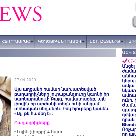
ՀՅՈՒՐԱՍՐԱՀ
ԳԵՂԵՑԻԿ, ՆՈՐԱՁԵՎ
ՍԵՐ, ԸՆՏԱՆԻՔ
ԱՌ
ՄԵԿ 
07-
Անցել
ժաման
անհա
27.06.2020
կերպ
ամյա
Այս աղցանի համար նախատեսված
նկատե
բաղադրիչները յուրաքանչյուրը կգտնի իր
ամռան
սառնարանում: Բայց, հավատացեք, այն
ունի,
լիովին իր արժանի տեղն ունի անգամ
Ժամա
տոնական սեղանին: Իսկ հյուրերը կասեն.
պատր
«Այ, թե համեղ է»:
դժվար
դրան 
Բաղադրիչները.
Blond
Ռիչա
• Լոլիկ (փոքր)՝ 4 հատ
որ պլ