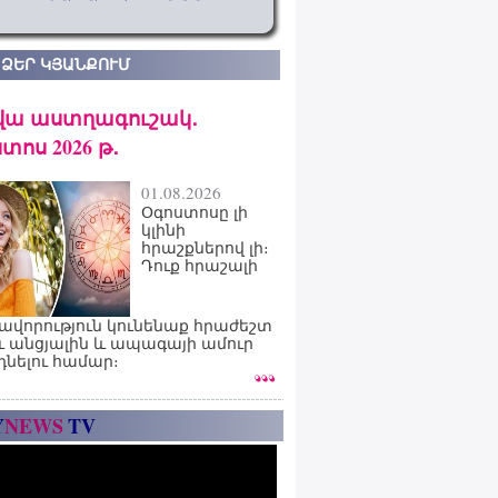
 ՁԵՐ ԿՅԱՆՔՈՒՄ
վա աստղագուշակ․
տոս 2026 թ․
01.08.2026
Օգոստոսը լի
կլինի
հրաշքներով լի։
Դուք հրաշալի
ավորություն կունենաք հրաժեշտ
ւ անցյալին և ապագայի ամուր
դնելու համար։
Y
NEWS
TV