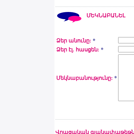
ՄԵԿՆԱԲԱՆԵԼ
Ձեր անունը:
*
Ձեր էլ. հասցեն:
*
Մեկնաբանությունը:
*
Վրացական գլանափաթեթն