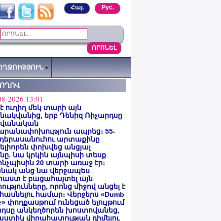
Հայ.
Рус.
ՈՂՋՈՒԹՅՈՒՆ
ՏՈՂՈՎ
08-2026 13:01
 է ուղիղ մեկ տարի այն
ակվանից, երբ Դենիզ Ռիչարդսը
վանական
արանափոխություն ապրեց։ 55-
 դերասանուհու արտաքինը
լիորեն փոխվեց անցյալ
ը. նա կրկին այնպիսի տեսք
 ինչպիսին 20 տարի առաջ էր։
նակ անց նա վերջապես
աստ է բացահայտել այն
ությունները, որոնց միջով անցել է
հասնելու համար։ Վերջերս «Dumb
e» փոդքասթում ունեցած ելույթում
րդսը անկեղծորեն խոստովանեց,
աստիկ վիրահատության դիմելու