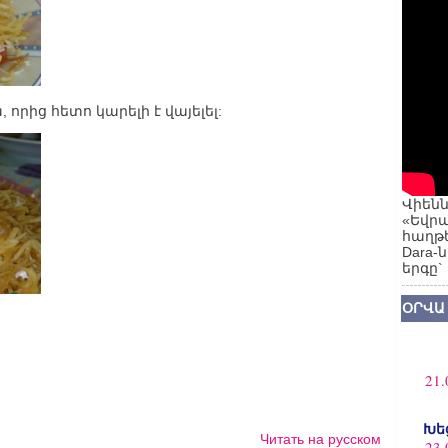
որից հետո կարելի է վայելել:
Վիենն
«Եվրա
հաղթե
Dara-
երգը`
ՕՐՎԱ
21.
Խե
Читать на русском
23.