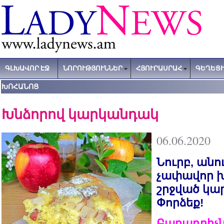
ԳԼԽԱՎՈՐ ԷՋ
ՆՈՐՈՒԹՅՈՒՆՆԵՐ
ՀՅՈՒՐԱՍՐԱՀ
ԳԵՂԵՑԻ
ԽՈՀԱՆՈՑ
Խնձորով կարկանդակ
06.06.2020
Նուրբ, անո
չափավոր 
շրջված կա
Փորձեք!
Բաղադրիչն