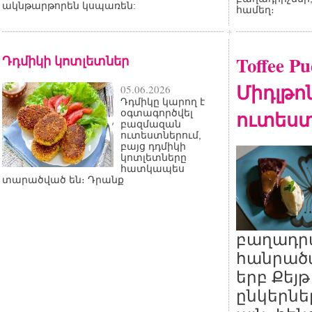
ակնթարթորեն կսպառեն:
համեղ։
Դդմիկի կոտլետներ
Toffee P
Միդլթոն
05.06.2026
Դդմիկը կարող է
ուտես
օգտագործվել
բազմազան
ուտեստներում,
բայց դդմիկի
կոտլետները
հատկապես
տարածված են։ Դրանք
բաղադր
հանրած
երբ Քեյթ
ընկերն