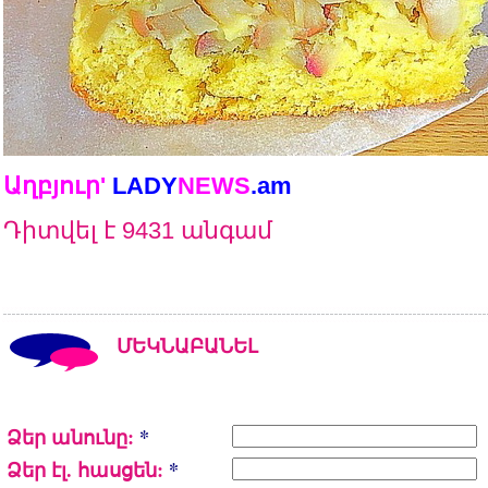
Աղբյուր'
LADY
NEWS
.am
Դիտվել է 9431 անգամ
ՄԵԿՆԱԲԱՆԵԼ
Ձեր անունը:
*
Ձեր էլ. հասցեն:
*