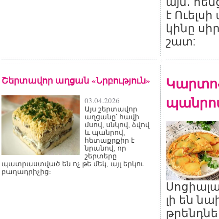
այն․ հե
է Ուելս
կինը սի
շատ:
Շերտավոր աղցան «Նրբություն»
Կարտոֆ
պանրով
03.04.2026
Այս շերտավոր
աղցանը՝ հավի
մսով, սնկով, ձվով
և պանրով,
հետաքրքիր է
նրանով, որ
շերտերը
պատրաստված են ոչ թե մեկ, այլ երկու
բաղադրիչից։
Սոցիալ
լի են ն
թրենդնե