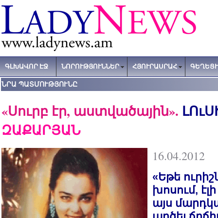
ԳԼԽԱՎՈՐ ԷՋ
ՆՈՐՈՒԹՅՈՒՆՆԵՐ
ՀՅՈՒՐԱՍՐԱՀ
ԳԵՂԵՑԻ
ՆՐԱ ՊԱՏՄՈՒԹՅՈՒՆԸ
«Սուրբ էր, աստվածային».
ԼՈւՍ
ԶԱՔԱՐՅԱՆ
16.04.2012
«Եթե ուրիշ
խոսում, էլի
այս մարդկ
պղծել ճղճի