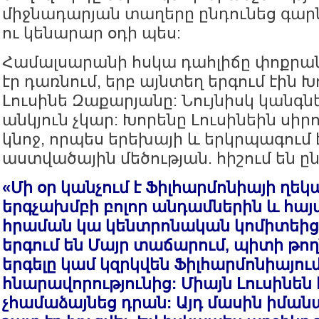
միջնադարյան տաղերը ընդունեց գար
ու կենարար օդի պես:
Համալսարանի հսկա դահլիճը փոքրանո
էր դառնում, երբ այնտեղ երգում էին Խ
Լուսինե Զաքարյանը: Նույնիսկ կանգնե
անկյուն չկար: Խորենը Լուսինեին սիր
կնոջ, որպես երեխայի և երկրպագում 
աստվածային մեծության. հիշում են ը
«Մի օր կանչում է Ֆիլհարմոնիայի ղեկ
երգչախմբի բոլոր անդամներին և հայ
հրաման կա կենտրոնական կոմիտեից,
երգում են Մայր տաճարում, պիտի թո
երգելը կամ կզրկվեն Ֆիլհարմոնիայում
հնարավորությունից: Միայն Լուսինեն է
չհամաձայնեց դրան: Այդ մասին իման