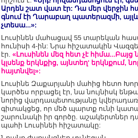
հիշում է.
«Երբ հիվանդանոցում էր, գնա
Արդեն շատ վատ էր: Դա մեր վերջին հա
գնում էի Ղարաբաղ պատերազմի, այլ
չտեսա...»:
Լուսինեն մահացավ 55 տարեկան հասակ
հունիսի 4-ին: Նրա հիշատակին Վազգե
էր.
«Լուսինեն մեզ հետ չէ հիմա...Բայց
կլսենք երկնքից, այնտեղ' երկնքում, ն
հայտնվել»:
Լուսինե Զաքարյանի մահից հետո Խոր
կարծես որբացել էր, նա նույնիսկ ենթա
նորից վարդապետությանը կվերադառն
գիտակցեց, որ մեծ պարտք ունի կատար
շարունակի իր գործը. աշակերտներ 
պահի Լուսինեի հիշատակը:
Նրանք ժառանգներ չունեցան...