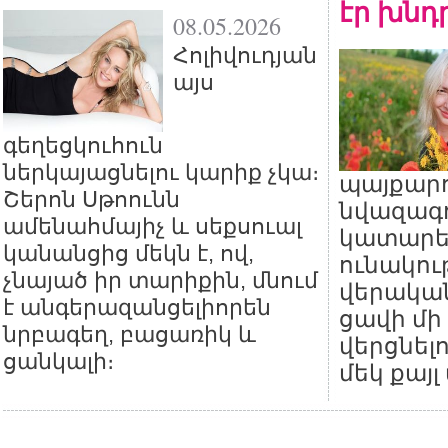
էր խնդր
08.05.2026
Հոլիվուդյան
այս
գեղեցկուհուն
ներկայացնելու կարիք չկա։
պայքարո
Շերոն Սթոունն
նվազագո
ամենահմայիչ և սեքսուալ
կատարե
կանանցից մեկն է, ով,
ունակու
չնայած իր տարիքին, մնում
վերական
է անգերազանցելիորեն
ցավի մի
նրբագեղ, բացառիկ և
վերցնելո
ցանկալի։
մեկ քայլ