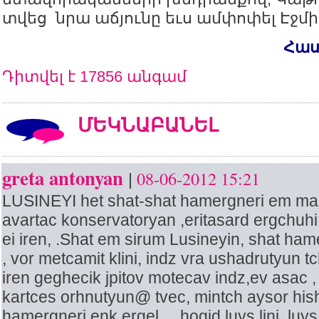
տվեց նրա աճյունը եւս ամփոփել Էջմի
Հաս
Դիտվել է 17856 անգամ
ՄԵԿՆԱԲԱՆԵԼ
greta antonyan
08-06-2012 15:21
|
LUSINEYI het shat-shat hamergneri em mas
avartac konservatoryan ,eritasard ergchu
ei iren, .Shat em sirum Lusineyin, shat hame
, vor metcamit klini, indz vra ushadrutyun t
iren geghecik jpitov motecav indz,ev asac ,
kartces orhnutyun@ tvec, mintch aysor hi
hamergneri enk ergel, ...hogid luys lini, luys 