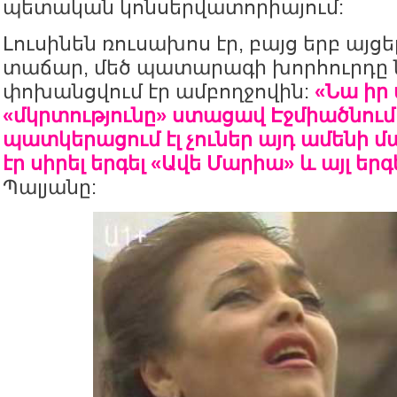
պետական կոնսերվատորիայում:
Լուսինեն ռուսախոս էր, բայց երբ այցե
տաճար, մեծ պատարագի խորհուրդը 
փոխանցվում էր ամբողջովին:
«Նա իր
«մկրտությունը» ստացավ Էջմիածնում
պատկերացում էլ չուներ այդ ամենի մ
էր սիրել երգել «Ավե Մարիա» և այլ երգ
Պալյանը: