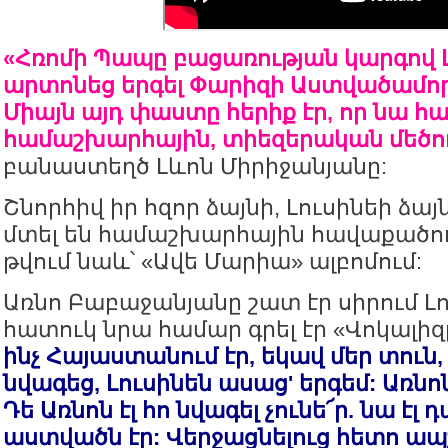
«Հռոմի Պապը բացառության կարգով 
արտոնեց երգել Փարիզի Աստվածամո
Միայն այդ փաստը հերիք էր, որ նա հ
համաշխարհային, տիեզերական մեծու
բանաստեղծ Լևոն Միրիջանյանը:
Շնորհիվ իր հզոր ձայնի, Լուսինեի ձա
մտել են համաշխարհային հավաքածուն
թվում նաև՝ «Ավե Մարիա» ալբոմում:
Առնո Բաբաջանյանը շատ էր սիրում Լո
հատուկ նրա համար գրել էր «Վոկալիզ
ինչ Հայաստանում էր, եկավ մեր տուն,
նվագեց, Լուսինեն ասաց' երգեմ: Առնոն
Դե Առնոն էլ հո նվագել չունե՜ր. նա էլ
աստվածն էր: Վերջացնելուց հետո ապշ