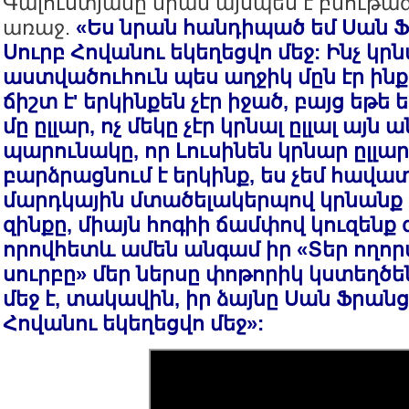
Գալուստյանը նրան այսպես է բնութա
առաջ.
«Ես նրան հանդիպած եմ Սան Ֆ
Սուրբ Հովանու եկեղեցվո մեջ: Ինչ կրն
աստվածուհուն պես աղջիկ մըն էր ինք
ճիշտ է' երկինքեն չէր իջած, բայց եթե
մը ըլլար, ոչ մեկը չէր կրնալ ըլլալ այն ա
պարունակը, որ Լուսինեն կրնար ըլլար
բարձրացնում է երկինք, ես չեմ հավա
մարդկային մտածելակերպով կրնանք 
զինքը, միայն հոգիի ճամփով կուզենք 
որովհետև ամեն անգամ իր «Տեր ողորմ
սուրբը» մեր ներսը փոթորիկ կստեղծե
մեջ է, տակավին, իր ձայնը Սան Ֆրանց
Հովանու եկեղեցվո մեջ»: