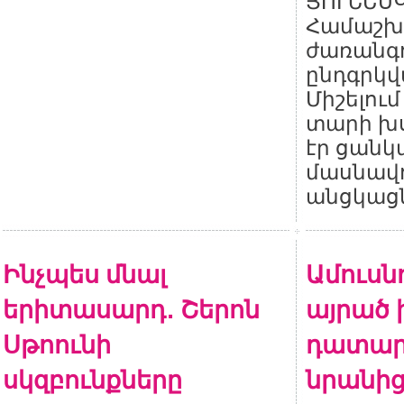
ՅՈՒՆԵՍԿ
Համաշխ
ժառանգո
ընդգրկվ
Միշելում
տարի խ
էր ցան
մասնավո
անցկացն
Ինչպես մնալ
Ամուսնո
երիտասարդ․ Շերոն
այրած 
Սթոունի
դատար
սկզբունքները
նրանից