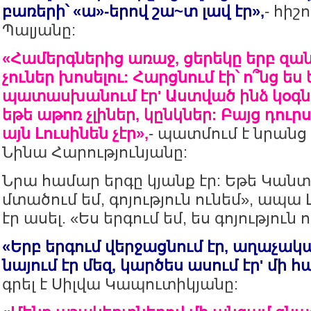
բառերի՝ «ա»-երով շա~տ լավ էր»,
- հիշ
Պալյանը:
«Համերգներից առաջ, ցերեկը երբ զանգ
չուներ խոսելու: Հարցնում էի՝ ո՞նց ես 
պատասխանում էր' Աստված ինձ կօգնի
եթե աթոռ չլիներ, կընկներ: Բայց դուրս
այն Լուսինեն չէր»,
- պատմում է նրանց
Նինա Հարությունյանը:
Նրա համար երգը կյանք էր: Եթե Կանտը
մտածում եմ, գոյություն ունեմ», ապա
էր ասել. «Ես երգում եմ, ես գոյություն 
«Երբ երգում վերջացնում էր, աղաչակ
նայում էր մեզ, կարծես ասում էր' մի հ
գրել է Սիլվա Կապուտիկյանը: