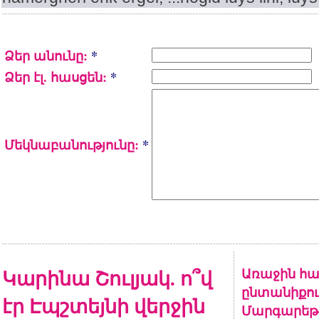
Ձեր անունը:
*
Ձեր էլ. հասցեն:
*
Մեկնաբանությունը:
*
Կարինա Շուլյակ. ո՞վ
Առաջին հա
ընտանիքու
էր Էպշտեյնի վերջին
Մարգարեթի