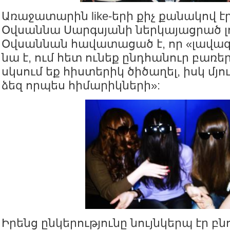
Առաջատարին like-երի քիչ քանակով էր
Օվսաննա Սարգսյանի ներկայացրած լ
Օվսաննան հավատացած է, որ «լավագո
նա է, ում հետ ունեք ընդհանուր բառեր,
սկսում եք հիստերիկ ծիծաղել, իսկ մյո
ձեզ որպես հիմարիկների»:
Իրենց ընկերությունը նույնկերպ էր բն