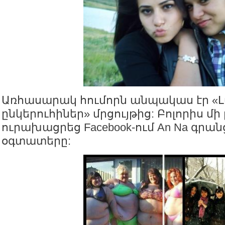
Առհասարակ հումորն անպակաս էր «Լ
ընկերուհիներ» մրցույթից: Բոլորիս մի
ուրախացրեց Facebook-ում An Na գրա
օգտատերը: