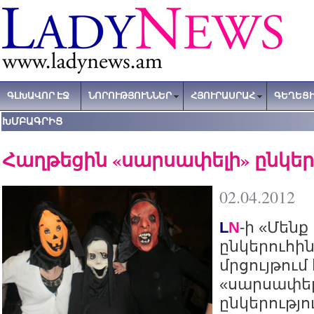
ԳԼԽԱՎՈՐ ԷՋ
ՆՈՐՈՒԹՅՈՒՆՆԵՐ
ՀՅՈՒՐԱՍՐԱՀ
ԳԵՂԵՑԻ
ԽՄԲԱԳՐԻՑ
Հաղթեցին «սարսափելի» ընկեր
02.04.2012
L
N
-ի «Մենք
ընկերուհին
մրցույթում
«սարսափել
ընկերությո