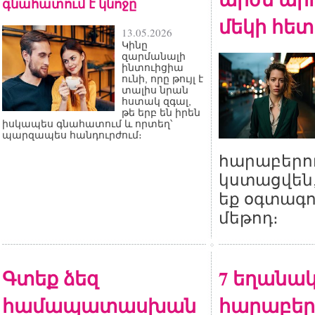
գնահատում է կնոջը
մեկի հետ
13.05.2026
Կինը
զարմանալի
ինտուիցիա
ունի, որը թույլ է
տալիս նրան
հստակ զգալ,
թե երբ են իրեն
իսկապես գնահատում և որտեղ՝
պարզապես հանդուրժում։
հարաբերու
կստացվեն,
եք օգտագո
մեթոդ։
Գտեք ձեզ
7 եղանակ
համապատասխան
հարաբերո