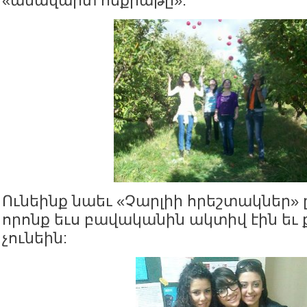
«անավարտ հեքիաթը»:
Ունեինք նաեւ «Չարլիի հրեշտակներ» 
որոնք եւս բավականին ակտիվ էին եւ քի
չունեին: