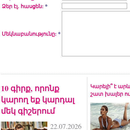
Ձեր էլ. հասցեն:
*
Մեկնաբանությունը:
*
10 գիրք, որոնք
Կարելի՞ է արև
շատ խալեր ու
կարող եք կարդալ
մեկ գիշերում
22.07.2026