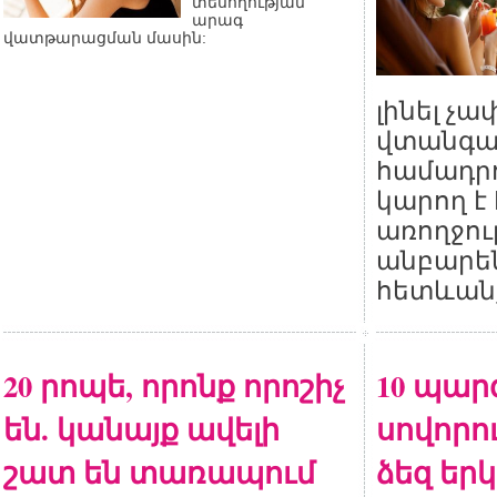
տեսողության
արագ
վատթարացման մասին:
լինել չ
վտանգա
համադրո
կարող է
առողջու
անբար
հետևան
20 րոպե, որոնք որոշիչ
10 պար
են. կանայք ավելի
սովորու
շատ են տառապում
ձեզ եր