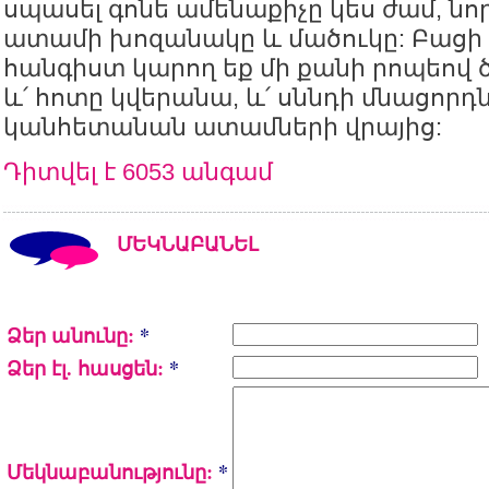
սպասել գոնե ամենաքիչը կես ժամ, նոր
ատամի խոզանակը և մածուկը: Բացի 
հանգիստ կարող եք մի քանի րոպեով 
և՛ հոտը կվերանա, և՛ սննդի մնացորդ
կանհետանան ատամների վրայից:
Դիտվել է 6053 անգամ
ՄԵԿՆԱԲԱՆԵԼ
Ձեր անունը:
*
Ձեր էլ. հասցեն:
*
Մեկնաբանությունը:
*