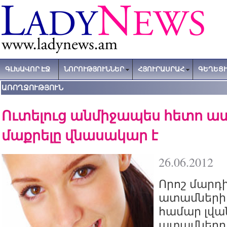
ԳԼԽԱՎՈՐ ԷՋ
ՆՈՐՈՒԹՅՈՒՆՆԵՐ
ՀՅՈՒՐԱՍՐԱՀ
ԳԵՂԵՑԻ
ԱՌՈՂՋՈՒԹՅՈՒՆ
Ուտելուց անմիջապես հետո ա
մաքրելը վնասակար է
26.06.2012
Որոշ մարդ
ատամների 
համար լվա
ատամները