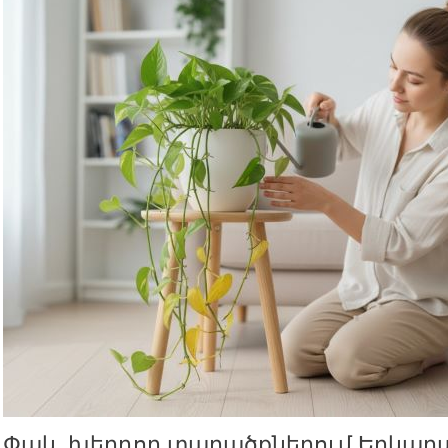
Փակ, խեղդող տարածքներում Երկա