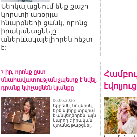
Ներկայացնում ենք քաշի
կորստի առօրյա
հնարքների ցանկ, որոնց
իրականացնելը
աներևակայելիորեն հեշտ
է:
7 իր, որոնք ըստ
Համբու
սնահավատության չպետք է նվել.
էվոլյու
դրանք կփչացնեն կյանքը
06.06.2026
Երբեմն, նույնիսկ,
եթե նվերը տրվում
է անկեղծորեն, այն
կարող է իրական
վտանգ թաքցնել։