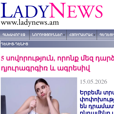
ԳԼԽԱՎՈՐ ԷՋ
ՆՈՐՈՒԹՅՈՒՆՆԵՐ
ՀՅՈՒՐԱՍՐԱՀ
ԳԵՂԵՑԻ
ԴԵՍԻՑ-ԴԵՆԻՑ
5 սովորություն, որոնք մեզ դար
դյուրագրգիռ և ագրեսիվ
15.05.2026
Երբեմն տր
փոփոխությ
են դրամատի
ընդամենը 