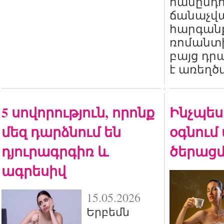
համընդ
ճանաչվա
հարգան
ռոմանտի
բայց դր
է առեղծ
5 սովորություն, որոնք
Ինչպես 
մեզ դարձնում են
օգնում
դյուրագրգիռ և
ծերացմ
ագրեսիվ
15.05.2026
Երբեմն