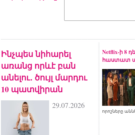
Ինչպես նիհարել
Netflix-ի 8
հաստատ ա
առանց որևէ բան
անելու․ ծույլ մարդու
10 պատվիրան
29.07.2026
որոշները անն