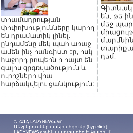
Գիտնակ
են, թե ի
տրամադրության
մեջ պար
փոփոխությունները կարող
միացութ
են դրամատիկ լինել.
մարմնին
ընդամենը մեկ պահ առաջ
տարիքա
ամեն ինչ հանգիստ էր, իսկ
դեմ:
հաջորդ րոպեին ի հայտ են
գալիս գրգռվածություն և
ուրիշների վրա
հարձակվելու ցանկություն:
© 2012, LADYNEWS.am
Մեջբերումներ անելիս հղումը (hyperlink)
LADYNEWS.am-ին պարտադիր է: Կայքում