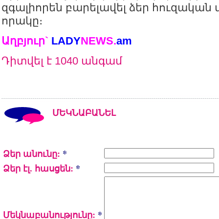
զգալիորեն բարելավել ձեր հուզական 
որակը։
Աղբյուր`
LADY
NEWS.
a
m
Դիտվել է 1040 անգամ
ՄԵԿՆԱԲԱՆԵԼ
Ձեր անունը:
*
Ձեր էլ. հասցեն:
*
Մեկնաբանությունը:
*