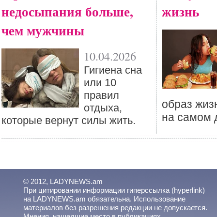
недосыпания больше,
жизнь
чем мужчины
10.04.2026
Гигиена сна
или 10
правил
образ жизн
отдыха,
на самом 
которые вернут силы жить.
© 2012, LADYNEWS.am
При цитировании информации гиперссылка (hyperlink)
на LADYNEWS.am обязательна. Использование
материалов без разрешения редакции не допускается.
Мнения, нашедшие место в публикациях