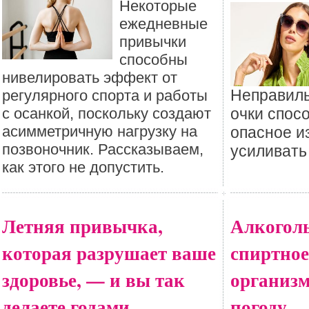
Некоторые
ежедневные
привычки
способны
нивелировать эффект от
Неправил
регулярного спорта и работы
с осанкой, поскольку создают
очки спос
асимметричную нагрузку на
опасное и
позвоночник. Рассказываем,
усиливать
как этого не допустить.
Летняя привычка,
Алкоголь
которая разрушает ваше
спиртное
здоровье, — и вы так
организ
делаете годами
погоду