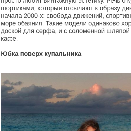
просто любит винтажную эстетику. Речь о к
шортиками, которые отсылают к образу де
начала 2000-х: свобода движений, спортив
море обаяния. Такие модели одинаково хо
доской для серфа, и с соломенной шляпой
кафе.
Юбка поверх купальника