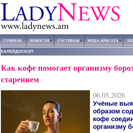
ГЛАВНАЯ
НОВОСТИ
ГОСТИНАЯ
МОДА, КРАСОТА
ЛЮ
КАЛЕЙДОСКОП
Как кофе помогает организму борот
старением
06.05.2026
Учёные выя
образом со
кофе соеди
организму б