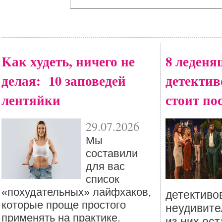
Kак худеть, ничего не
8 леден
делая: 10 заповедей
детективо
лентяйки
стоит по
29.07.2026
Мы
составили
для вас
список
«похудательных» лайфхаков,
детективо
которые проще простого
неудивител
применять на практике.
из них ос