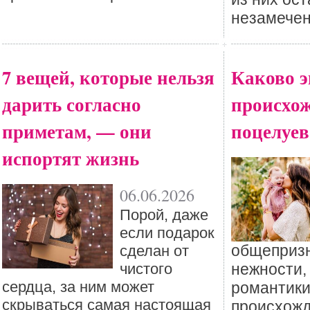
незамече
7 вещей, которые нельзя
Каково 
дарить согласно
происхо
приметам, — они
поцелуев
испортят жизнь
06.06.2026
Порой, даже
если подарок
общеприз
сделан от
чистого
нежности,
сердца, за ним может
романтики,
скрываться самая настоящая
происхожд