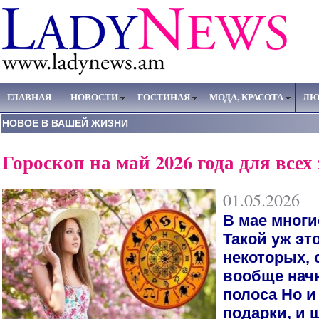
ГЛАВНАЯ
НОВОСТИ
ГОСТИНАЯ
МОДА, КРАСОТА
ЛЮ
НОВОЕ В ВАШЕЙ ЖИЗНИ
Гороскоп на май 2026 года для всех
01.05.2026
В мае многи
Такой уж эт
некоторых, 
вообще нач
полоса Но и
подарки, и