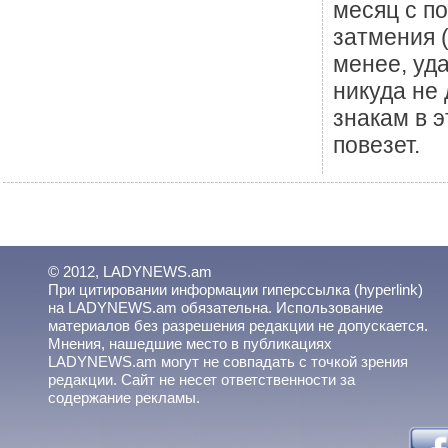
месяц с п
затмения (
менее, уд
никуда не 
знакам в 
повезет.
© 2012, LADYNEWS.am
При цитировании информации гиперссылка (hyperlink)
на LADYNEWS.am обязательна. Использование
материалов без разрешения редакции не допускается.
Мнения, нашедшие место в публикациях
LADYNEWS.am могут не совпадать с точкой зрения
редакции. Сайт не несет ответственности за
содержание рекламы.