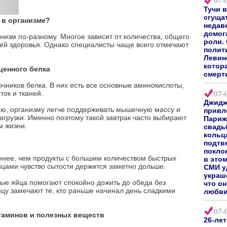
07-
Тучи 
сгуща
 в организме?
недав
домог
низм по-разному. Многое зависит от количества, общего
роли.
ей здоровья. Однако специалисты чаще всего отмечают
полит
Левин
котор
ценного белка
смерт
очников белка. В них есть все основные аминокислоты,
07-
ок и тканей.
Джидж
ню, организму легче поддерживать мышечную массу и
привл
агрузки. Именно поэтому такой завтрак часто выбирают
Париж
м жизни.
свадь
кольц
подтв
покло
нее, чем продукты с большим количеством быстрых
в это
яйцами чувство сытости держится заметно дольше.
СМИ у
украш
ые яйца помогают спокойно дожить до обеда без
что о
цу замечают те, кто раньше начинал день сладкими
любви
07-
таминов и полезных веществ
26-ле