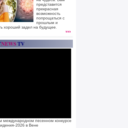
представится
прекрасная
возможность
попрощаться с
прошлым и
ть хороший задел на будущее.
Y
NEWS
TV
м международном песенном конкурсе
идения-2026 в Вене