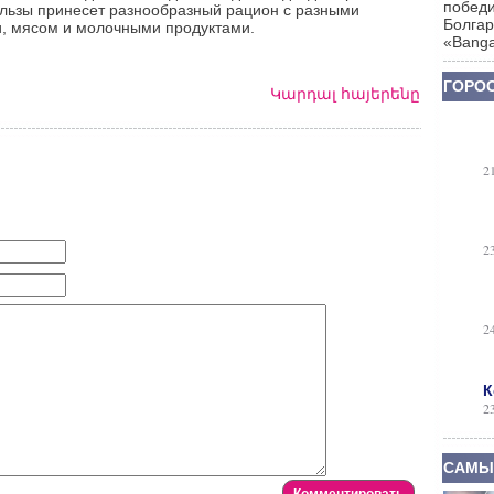
победи
ользы принесет разнообразный рацион с разными
Болгар
, мясом и молочными продуктами.
«Banga
ГОРОС
Կարդալ հայերենը
2
2
2
К
2
САМЫ