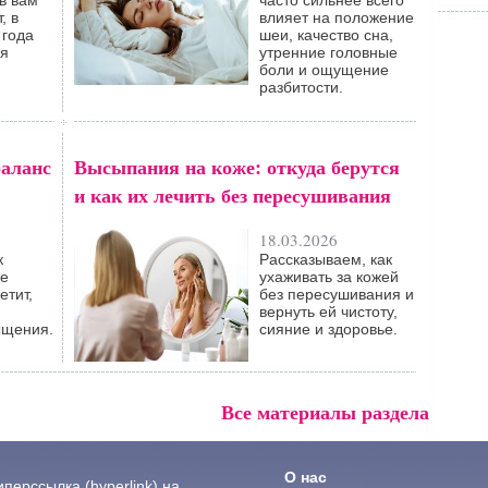
в вам
часто сильнее всего
, в
влияет на положение
 года
шеи, качество сна,
ся
утренние головные
боли и ощущение
разбитости.
баланс
Высыпания на коже: откуда берутся
и как их лечить без пересушивания
18.03.2026
к
Рассказываем, как
ие
ухаживать за кожей
етит,
без пересушивания и
вернуть ей чистоту,
ыщения.
сияние и здоровье.
Все материалы раздела
О нас
ерссылка (hyperlink) на