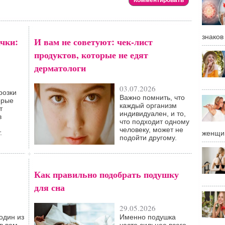
знаков
чки:
И вам не советуют: чек-лист
продуктов, которые не едят
дерматологи
03.07.2026
розки
Важно помнить, что
орые
каждый организм
т
индивидуален, и то,
в
что подходит одному
человеку, может не
.
женщи
подойти другому.
Как правильно подобрать подушку
для сна
29.05.2026
один из
Именно подушка