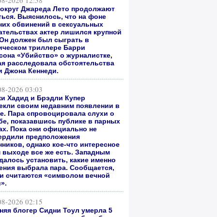
08-2026 12:58
вокруг Джареда Лето продолжают
ться. Выяснилось, что на фоне
них обвинений в сексуальных
ательствах актер лишился крупной
 Он должен был сыграть в
ическом триллере Барри
сона «Убийство» о журналистке,
ая расследовала обстоятельства
и Джона Кеннеди.
08-2026 03:03
и Хадид и Брэдли Купер
екли своим недавним появлении в
е. Пара спровоцировала слухи о
бе, показавшись публике в парных
ах. Пока они официально не
ердили предположения
нников, однако кое-что интересное
м выходе все же есть. Западным
далось установить, какие именно
ения выбрала пара. Сообщается,
ни считаются «символом вечной
».
08-2026 02:15
тняя блогер Сидни Тоул умерла 5