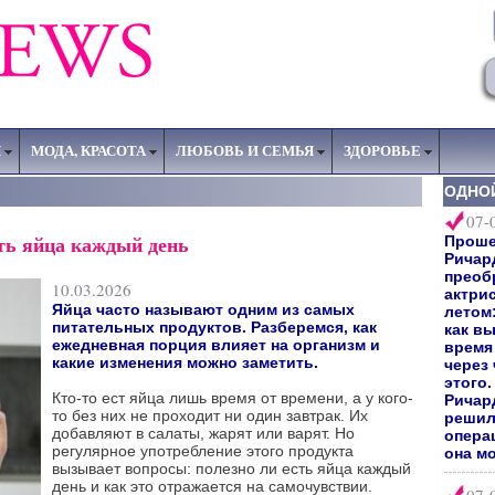
Я
МОДА, КРАСОТА
ЛЮБОВЬ И СЕМЬЯ
ЗДОРОВЬЕ
ОДНО
07-
сть яйца каждый день
Прошел
Ричар
преоб
10.03.2026
актри
Яйца часто называют одним из самых
летом:
питательных продуктов. Разберемся, как
как вы
ежедневная порция влияет на организм и
время 
какие изменения можно заметить.
через
этого
Кто-то ест яйца лишь время от времени, а у кого-
Ричард
то без них не проходит ни один завтрак. Их
решил
добавляют в салаты, жарят или варят. Но
опера
регулярное употребление этого продукта
она мо
вызывает вопросы: полезно ли есть яйца каждый
день и как это отражается на самочувствии.