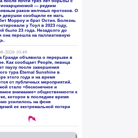
а после почти трех лет борьбы с
гиокарциномой — редким
сивным раком желчных протоков. О
и девушки сообщили ее мать
бет Морроу и брат Остин. Болезнь
стировали у Тоул в 2023 году,
ей было 23 года. Незадолго до
и она перешла на паллиативную
ь.
08-2026 10:49
а Гранде объявила о перерыве в
е. Как сообщает People, певица
ет паузу после завершения
го тура Eternal Sunshine в
ре этого года и на время
ется от публичных мероприятий.
ной стало «бесконечное и
янное внимание» общественности к
тке, которое в последнее время
нно усилилось на фоне
дений ее экстремальной потери