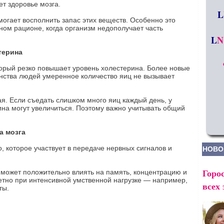
т здоровье мозга.
L
огает восполнить запас этих веществ. Особенно это
ом рационе, когда организм недополучает часть
L
N
терина
торый резко повышает уровень холестерина. Более новые
нства людей умеренное количество яиц не вызывает
ая. Если съедать слишком много яиц каждый день, у
на могут увеличиться. Поэтому важно учитывать общий
а мозга
, которое участвует в передаче нервных сигналов и
НОВО
Горос
 может положительно влиять на память, концентрацию и
етно при интенсивной умственной нагрузке — например,
всех 
ты.