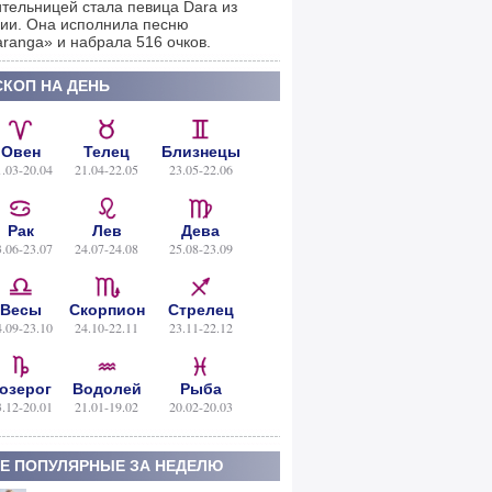
тельницей стала певица Dara из
ии. Она исполнила песню
ranga» и набрала 516 очков.
КОП НА ДЕНЬ
Овен
Телец
Близнецы
1.03-20.04
21.04-22.05
23.05-22.06
Рак
Лев
Дева
3.06-23.07
24.07-24.08
25.08-23.09
Весы
Скорпион
Стрелец
4.09-23.10
24.10-22.11
23.11-22.12
озерог
Водолей
Рыба
3.12-20.01
21.01-19.02
20.02-20.03
Е ПОПУЛЯРНЫЕ ЗА НЕДЕЛЮ