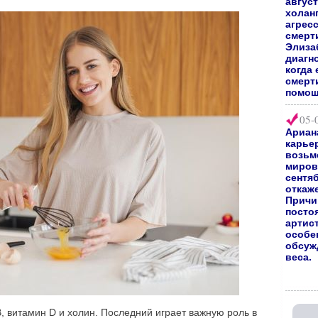
август
холан
агрес
смерт
Элиза
диагно
когда 
смерт
помощ
05-
Ариан
карьер
возьм
мирово
сентяб
откаж
Причи
посто
артис
особе
обсуж
веса.
, витамин D и холин. Последний играет важную роль в