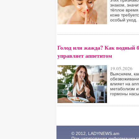
этих признако
знаком, значит
тёплое время
коже требует
особый уход.
Голод или жажда? Как водный 
управляет аппетитом
19.05.2026
Выясняем, ка
обезвоживан
влияет на апп
метаболизм и
гормоны нас
© 2012, LADYNEWS.am
При цитировании информации гип