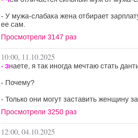
- У мужа-слабака жена отбирает зарплат
ее сам.
Просмотрели 3147 раз
10:00, 11.10.2025
наете, я так иногда мечтаю стать дант
- З
- Почему?
- Только они могут заставить женщину за
Просмотрели 3250 раз
12:00, 04.10.2025