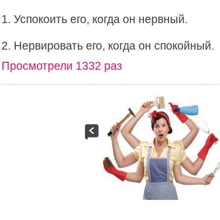
1. Успокоить его, когда он нервный.
2. Нервировать его, когда он спокойный.
Просмотрели 1332 раз