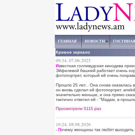
ГЛАВНАЯ
НОВОСТИ
ГОСТИНА
Кривое зеркало
09:34, 07.06.2025
звестная голливудская кинодива приех
И
Эйфелевой башней работает очень хор
фотопортрет, который ей очень понрави
Прошло 25 лет... Она снова оказалась 
он вновь сделал ей фотопортрет. anekd
значительно меньше, и она прямо сказ
тактично ответил ей - "Мадам, в прошлы
Просмотрели 5115 раз
10:24, 08.08.2026
очему женщины так любят выходить 
- П