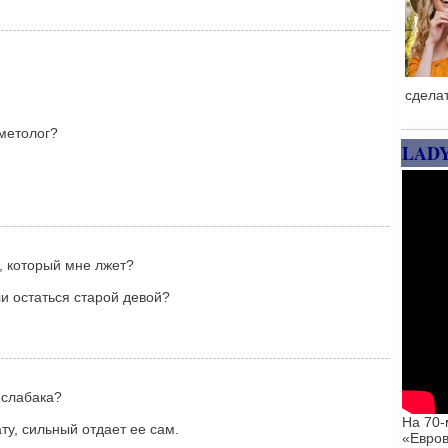
сдела
сметолог?
LAD
, который мне лжет?
ли остаться старой девой?
-слабака?
На 70-
ту, сильный отдает ее сам.
«Евров