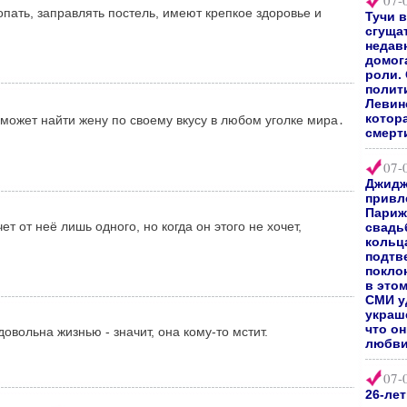
07-
топать, заправлять постель, имеют крепкое здоровье и
Тучи 
сгуща
недав
домог
роли.
полит
Левин
котор
может найти жену по своему вкусу в любом уголке мира․
смерт
07-
Джидж
привл
Париж
т от неё лишь одного, но когда он этого не хочет,
свадь
кольц
подтв
покло
в это
СМИ у
украш
что о
вольна жизнью - значит, она кому-то мстит.
любви
07-
26-ле