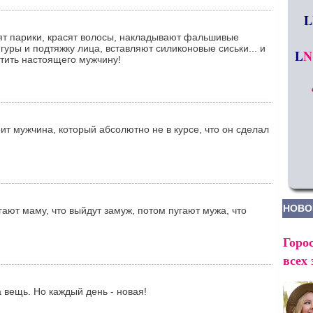
L
т парики, красят волосы, накладывают фальшивые
уры и подтяжку лица, вставляют силиконовые сиськи... и
L
N
етить настоящего мужчину!
т мужчина, который абсолютно не в курсе, что он сделал
НОВО
гают маму, что выйдут замуж, потом пугают мужа, что
Горос
всех 
 вещь. Но каждый день - новая!