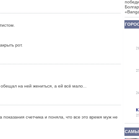
победи
Болгар
«Banga
ГОРОС
тистом.
акрыть рот.
2
2
 обещал на ней жениться, а ей всё мало...
2
К
2
а показания счетчика и поняла, что все это время муж не
САМЫ