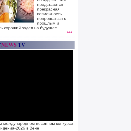
представится
прекрасная
возможность
попрощаться с
прошлым и
ть хороший задел на будущее.
Y
NEWS
TV
м международном песенном конкурсе
идения-2026 в Вене