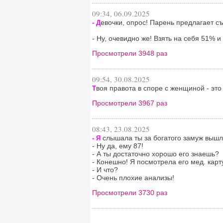
09:34, 06.09.2025
евочки, опрос! Парень предлагает с
- Д
- Ну, очевидно же! Взять на себя 51% 
Просмотрели 3948 раз
09:54, 30.08.2025
воя правота в споре с женщиной - эт
Т
Просмотрели 3967 раз
08:43, 23.08.2025
слышала ты за богатого замуж выш
- Я
- Ну да, ему 87!
- А ты достаточно хорошо его знаешь?
- Конешно! Я посмотрела его мед. карт
- И что?
- Очень плохие анализы!
Просмотрели 3730 раз