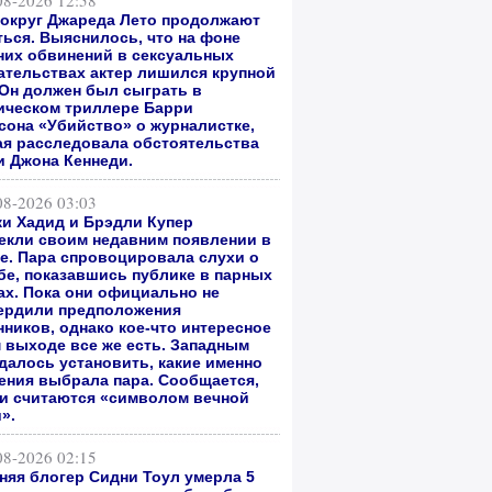
08-2026 12:58
вокруг Джареда Лето продолжают
ться. Выяснилось, что на фоне
них обвинений в сексуальных
ательствах актер лишился крупной
 Он должен был сыграть в
ическом триллере Барри
сона «Убийство» о журналистке,
ая расследовала обстоятельства
и Джона Кеннеди.
08-2026 03:03
и Хадид и Брэдли Купер
екли своим недавним появлении в
е. Пара спровоцировала слухи о
бе, показавшись публике в парных
ах. Пока они официально не
ердили предположения
нников, однако кое-что интересное
м выходе все же есть. Западным
далось установить, какие именно
ения выбрала пара. Сообщается,
ни считаются «символом вечной
».
08-2026 02:15
тняя блогер Сидни Тоул умерла 5