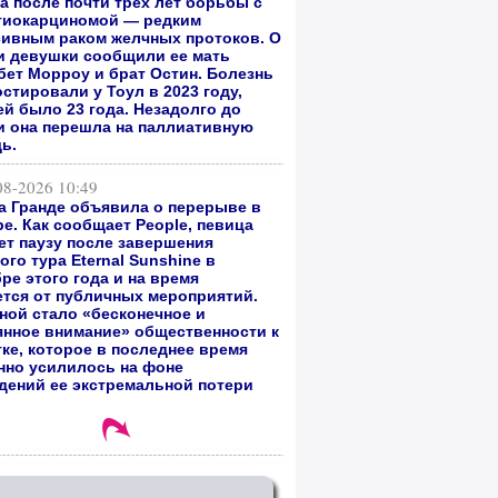
а после почти трех лет борьбы с
гиокарциномой — редким
сивным раком желчных протоков. О
и девушки сообщили ее мать
бет Морроу и брат Остин. Болезнь
стировали у Тоул в 2023 году,
ей было 23 года. Незадолго до
и она перешла на паллиативную
ь.
08-2026 10:49
а Гранде объявила о перерыве в
е. Как сообщает People, певица
ет паузу после завершения
го тура Eternal Sunshine в
ре этого года и на время
ется от публичных мероприятий.
ной стало «бесконечное и
янное внимание» общественности к
тке, которое в последнее время
нно усилилось на фоне
дений ее экстремальной потери