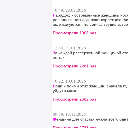
10:49, 28.02.2026
арадокс - современные женщины нося
П
ресницы и ногти, делают коррекцию фиг
ещё жалуются, что сейчас трудно встр
Просмотрели 1968 раз
12:44, 31.01.2026
а каждой рассерженной женщиной стои
З
не так...
Просмотрели 2281 раз
10:22, 10.01.2026
оди и пойми этих женщин: сначала пу
П
уйдут к маме...
Просмотрели 2582 раз
09:59, 13.12.2025
енщине для счастья нужна всего одна
Ж
Просмотрели 2788 раз