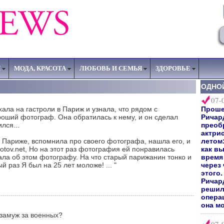
Я
МОДА, КРАСОТА
ЛЮБОВЬ И СЕМЬЯ
ЗДОРОВЬЕ
ОДНО
07-
ала на гастроли в Париж и узнала, что рядом с
Прошел
оший фотограф. Она обратилась к нему, и он сделал
Ричар
лся...
преоб
актри
в Париже, вспомнила про своего фотографа, нашла его, и
летом:
otov.net, Но на этот раз фотография ей понравилась
как вы
ала об этом фотографу. На что старый парижанин тонко и
время 
й раз Я был на 25 лет моложе! ... "
через
этого
Ричард
решил
опера
она мо
замуж за военных?