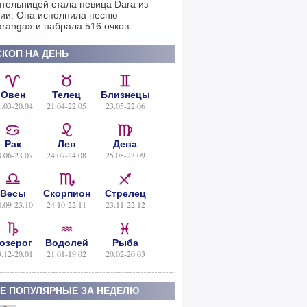
тельницей стала певица Dara из
ии. Она исполнила песню
ranga» и набрала 516 очков.
КОП НА ДЕНЬ
Овен
Телец
Близнецы
1.03-20.04
21.04-22.05
23.05-22.06
Рак
Лев
Дева
3.06-23.07
24.07-24.08
25.08-23.09
Весы
Скорпион
Стрелец
4.09-23.10
24.10-22.11
23.11-22.12
озерог
Водолей
Рыба
3.12-20.01
21.01-19.02
20.02-20.03
Е ПОПУЛЯРНЫЕ ЗА НЕДЕЛЮ