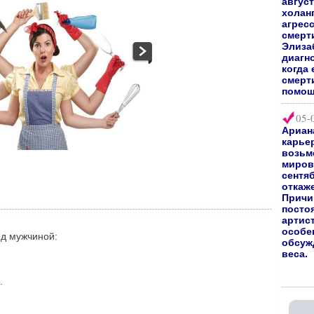
август
холан
агрес
смерт
Элиза
диагно
когда 
смерт
помощ
05-
Ариан
карьер
возьм
мирово
сентяб
откаж
Причи
посто
артис
особе
д мужчиной:
обсуж
веса.
.