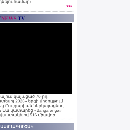
դնելու համար։
Y
NEWS
TV
այում կայացած 70-րդ
տեսիլ 2026» երգի մրցույթում
ց Բուլղարիան ներկայացնող
ն։ Նա կատարեց «Bangaranga»
 վաստակելով 516 միավոր։
 ԱՍՏՂԱԳՈՒՇԱԿ