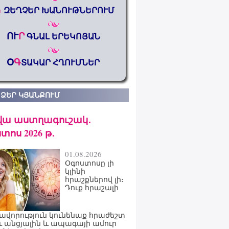
%
ԶԵՂՉԵՐ ԽԱՆՈՒԹՆԵՐՈՒՄ
ՈՒ
Ր
ԳՆԱԼ ԵՐԵԿՈՅԱՆ
Օ
Գ
ՏԱԿԱՐ ՀՂՈՒՄՆԵՐ
 ՁԵՐ ԿՅԱՆՔՈՒՄ
վա աստղագուշակ․
տոս 2026 թ․
01.08.2026
Օգոստոսը լի
կլինի
հրաշքներով լի։
Դուք հրաշալի
ավորություն կունենաք հրաժեշտ
ւ անցյալին և ապագայի ամուր