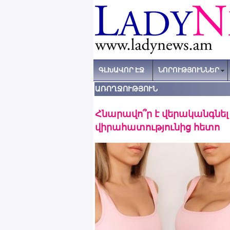
ԳԼԽԱՎՈՐ ԷՋ
ՆՈՐՈՒԹՅՈՒՆՆԵՐ
ԱՌՈՂՋՈՒԹՅՈՒՆ
Հնարավո՞ր է վերականգնել
վիրահատությունից հետո