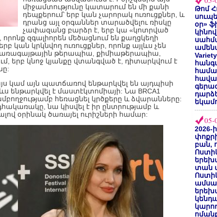
05-
միջամտությունը կատարում են մի քանի
Թոմ Հ
դեպքերում՝ երբ կան չարորակ ուռուցքներ, և
սուպե
դրանց այլ օրգաններ տարածվելու ռիսկը
օր» ֆ
չափազանց բարձր է, երբ կա «կոտրված
կինով
, որոնք զգալիորեն մեծացնում են քաղցկեղի
սահմա
բ կան կրկնվող ուռուցքներ, որոնք այլևս չեն
ամենա
 (ճառագայթային թերապիա, քիմիաթերապիա,
Varie
ւմ, երբ կնոջ կյանքը վտանգված է, դիտարկվում է
հանգս
նը:
համա
հավաք
այս կամ այն պատճառով ենթարկվել են այդպիսի
գերազ
ևս ենթարկվել է մաստէկտոմիայի: Նա BRCA1
դարձ
բողջությամբ հեռացնել կրծքերը և ձվարանները:
եկամո
դհակառակը, նա կիսվել է իր ընտրությամբ և
լով օրինակ ծառայել ուրիշների համար:
05-
2026-
փոքրի
բան, 
Ոստիկ
երեխա
տան փ
Ոստիկ
ամսա
երեխա
կենդա
կարող
ոմանք