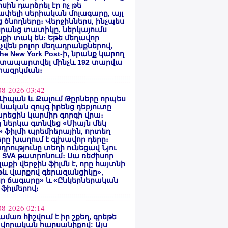
սին դարձրել էր ոչ թե
փելի սերիական մոլագարը, այլ
 ծնողները։ Վերջիններս, ինչպես
րանց տատիկը, ներկայումս
քի տակ են։ Եթե մեղավոր
վեն բոլոր մեղադրանքներով,
he New York Post-ի, նրանք կարող
ատապարտվել մինչև 192 տարվա
ազրկման։
08-2026 03:42
Լիպան և Քալում Թըրները որպես
նական զույգ իրենց դեբյուտը
րեցին կարմիր գորգի վրա։
ը ներկա գտնվեց «Միայն մեկ
» ֆիլմի պրեմիերային, որտեղ
րը խաղում է գլխավոր դերը։
դրությունը տեղի ունեցավ Նյու
 SVA թատրոնում։ Սա ռեժիսոր
Գլաքի վերջին ֆիլմն է, որը հայտնի
թև վարքով գերազանցիկը»,
եր ճագարը» և «Ընկերներական
 ֆիլմերով։
08-2026 02:14
ամառ հիշվում է իր շքեղ, գրեթե
վորական հարսանիքով: Այս