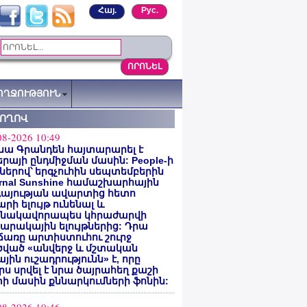
Հայ.
Рус.
ՈՂՋՈՒԹՅՈՒՆ
ՏՈՂՈՎ
08-2026 10:49
նա Գրանդեն հայտարարել է
րայի ընդմիջման մասին: People-ի
ներով՝ երգչուհին սեպտեմբերին
ernal Sunshine համաշխարհային
գայության ավարտից հետո
րի ելույթ ունենալ և
նակավորապես կհրաժարվի
րակային ելույթներից: Դրա
առը արտիստուհու շուրջ
ծված «անվերջ և մշտական
յին ուշադրությունն» է, որը
րս սրվել է նրա ծայրահեղ քաշի
ի մասին քննարկումների ֆոնին: