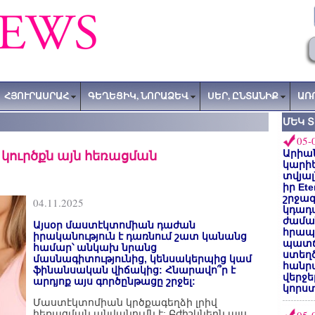
ՀՅՈՒՐԱՍՐԱՀ
ԳԵՂԵՑԻԿ, ՆՈՐԱՁԵՎ
ՍԵՐ, ԸՆՏԱՆԻՔ
ԱՌ
ՄԵԿ 
05-
 կուրծքն այն հեռացման
Արիա
կարիե
տվյալ
իր Et
շրջա
04.11.2025
կդադա
ժամա
Այսօր մաստէկտոմիան դաժան
հրապա
իրականություն է դառնում շատ կանանց
պատճ
համար՝ անկախ նրանց
ստեղ
մասնագիտությունից, կենսակերպից կամ
հանրա
ֆինանսական վիճակից: Հնարավո՞ր է
վերջե
արդյոք այս գործընթացը շրջել:
կորստ
Մաստէկտոմիան կրծքագեղձի լրիվ
հեռացման անվանումն է: Բժիշկներն այս