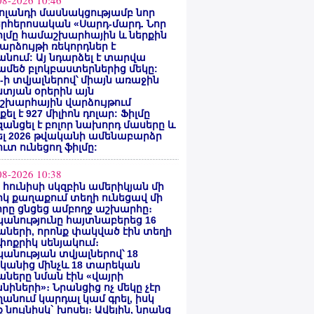
08-2026 10:46
ոլանդի մասնակցությամբ նոր
րհերոսական «Սարդ-մարդ. Նոր
իլմը համաշխարհային և ներքին
արձույթի ռեկորդներ է
նում: Այ նդարձել է տարվա
մեծ բլոկբաստերներից մեկը:
ty-ի տվյալներով՝ միայն առաջին
տյան օրերին այն
շխարհային վարձույթում
ել է 927 միլիոն դոլար: Ֆիլմը
անցել է բոլոր նախորդ մասերը և
ել 2026 թվականի ամենաբարձր
ւտ ունեցող ֆիլմը:
08-2026 10:38
ի հունիսի սկզբին ամերիկյան մի
կ քաղաքում տեղի ունեցավ մի
որը ցնցեց ամբողջ աշխարհը։
անությունը հայտնաբերեց 16
ների, որոնք փակված էին տեղի
ոքրիկ սենյակում։
անության տվյալներով՝ 18
կանից մինչև 18 տարեկան
ները նման էին «վայրի
նիների»։ Նրանցից ոչ մեկը չէր
անում կարդալ կամ գրել, իսկ
 նույնիսկ` խոսել։ Ավելին, նրանց