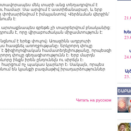
ոտավորապես մեկ տարի անց տեղադրվում է
ու համար: Սա արվում է աստիճանաբար, և երբ
րը փոխարինվում է իմպլանտով: Վերձևման վերջին՝
21.
ումն է:
և արտաքնապես գրեթե չի տարբերվում բնականից:
Խե
րումն է, որը վիրաբուժական միջամտություն է:
23.
նցնում է երեք փուլով։ Առաջինն աղբյուրի
նաս հասցնել առողջությանը։ Երկրորդ փուլը
մ է ֆիզիոլոգիական համատեղելիությանը, որպեսզի
րորդ փուլը գեղագիտությունն է։ Երբ մարդն
24.
րը ինքն իրեն ընդունելն ու սիրելն է։
 հարցում ոչ պակաս կարևոր է։ Սակայն, որպես
սնում են կյանքի բազմաթիվ իրադարձություններ
Այ
23.
ՇԱԲԱ
Читать на русском