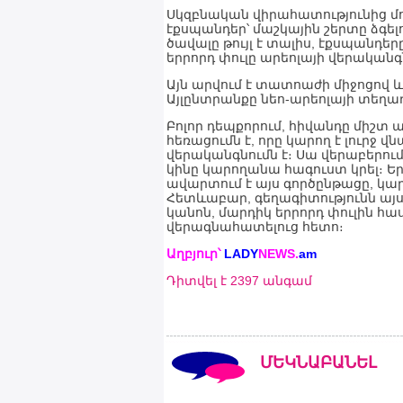
Սկզբնական վիրահատությունից մ
էքսպանդեր՝ մաշկային շերտը ձգել
ծավալը թույլ է տալիս, էքսպանդե
երրորդ փուլը արեոլայի վերականգն
Այն արվում է տատոաժի միջոցով 
Այլընտրանքը նեո-արեոլայի տեղադ
Բոլոր դեպքորում, հիվանդը միշտ ա
հեռացումն է, որը կարող է լուրջ վ
վերականգնումն է։ Սա վերաբերու
կինը կարողանա հագուստ կրել։ Եր
ավարտում է այս գործընթացը, կարևո
Հետևաբար, գեղագիտությունն այս
կանոն, մարդիկ երրորդ փուլին հա
վերագնահատելուց հետո։
Աղբյուր՝
LADY
NEWS
.
am
Դիտվել է 2397 անգամ
ՄԵԿՆԱԲԱՆԵԼ