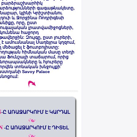
 բարձրաշխարհիկ
արձությունների գագաթնակետը,
նաբար, կլինի Կրիշտիանու
դուի և Ջորջինա Ռոդրիգեսի
նիքը, որը, ըստ
ուգալական լրատվամիջոցների,
կունենա հաջորդ
ավերջին: Զույգը, ըստ լուրերի,
լ է ամուսնանալ Մադեյրա կղզում,
 մեծացել է ֆուտբոլիստը:
ողության հիմնական մասը տեղի
նա Ֆունշալի տաճարում, որից
նորապսակները և հյուրերը
որվեն տոնական խնջույքի՝
ստղանի Savoy Palace
անոցում:
N
-Ը ԱՌԱՋԱՐԿՈՒՄ Է ԿԱՐԴԱԼ
N
-Ը ԱՌԱՋԱՐԿՈՒՄ Է ԴԻՏԵԼ