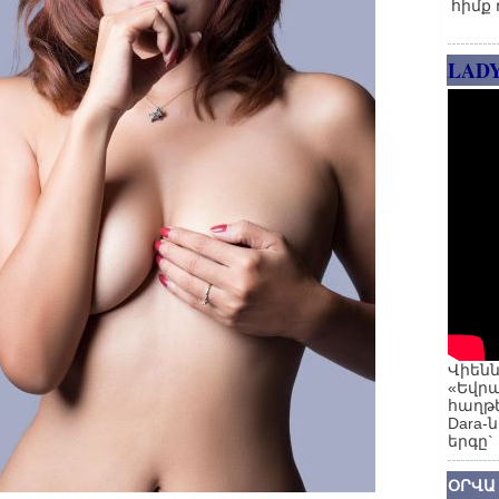
հիմք 
LAD
Վիենն
«Եվրա
հաղթե
Dara-
երգը`
ՕՐՎԱ