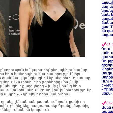
այսպի
սարսա
նրանց
նաև ն
կալան
ճանաչ
ըստ T
են դ
ազատ
05-
Դուա 
ամուս
կատա
Զույգ
գիշեր
Թըրնե
ընտրություն եմ կատարել՝ ընդլայնելու համար
Ցուցա
իս հետ հանդիպելու հնարավորություններս։
Յորքի
ատ ժամանակ կանցկացնեմ նրանց հետ։ Ես տասը
Ուիլ 
 մորս։ Նա տեսել է իր թոռներից միայն մի
է «Թե
մահացել է քաղցկեղից – խմբ.) նրանց հետ
«Փիթ
 40 տարեկանում։ Հուսով եմ՝ իմ ընտրությունը
սեքս»
ր ապրել», - կիսվել է դերասանուհին։
ա դրանք չեն անհանգստանում նրան, քանի որ
03-
ասին, թե ինչ ենք հաղթահարել։ Դրանք մեզանից
Ամեն 
ձնելու մասն են կազմում»։
թագա