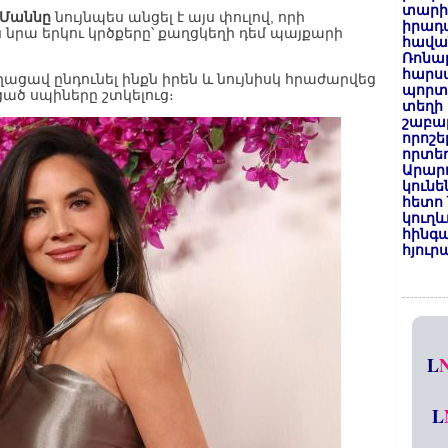
տարի
 Մաննը
նույնպես անցել է այս փուլով, որի
իրադ
ն նրա երկու կրծքերը՝ քաղցկեղի դեմ պայքարի
հավա
Ռոնալ
հարսա
ցավ ընդունել ինքն իրեն և նույնիսկ հրաժարվեց
պորտ
ած սպիները շտկելուց։
տեղի 
շաբաթ
որոշե
որտեղ
Արար
կունե
հետո 
կուղև
հինգա
հյուր
L
L