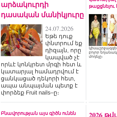
արձակուրդի
թաքցնելու
դասական մանիկյուրը
24.07.2026
Եթե դուք
փնտրում եք
կիսաշրջազգե
դիզայն, որը
բոլոր եղանակ
կապված չէ
մոդելը։
որևէ կոնկրետ մրգի հետ և
կատարյալ համադրվում է
ցանկացած դեկորի հետ,
ապա անպայման պետք է
փորձեք Fruit nails–ը։
Բնավորության այս գիծն ունեն
2026 թ