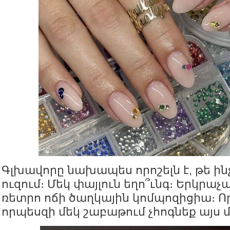
Գլխավորը նախապես որոշելն է, թե ինչ
ուզում։ Մեկ փայլուն եղո՞ւնգ։ Երկրաչա
ռետրո ոճի ծաղկային կոմպոզիցիա։ 
որպեսզի մեկ շաբաթում չհոգնեք այս մ