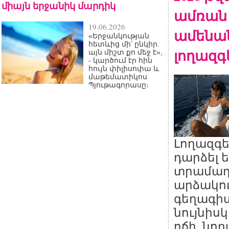
միայն երջանիկ մարդիկ
ամռան
19.06.2026
ամենա
«Երջանկության
հետևից մի՛ ընկիր.
լողազգ
այն միշտ քո մեջ է»,
- կարծում էր հին
հույն փիլիսոփա և
մաթեմատիկոս
Պյութագորասը։
Լողազգե
դարձել 
տրամադ
արձակո
գեղագիտ
նույնիս
ոճի նոր