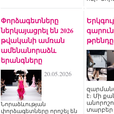
Փորձագետները
Երկգույ
ներկայացրել են 2026
գարուն
թվականի ամռան
թրենդը
ամենանորաձև
երանգները
20.05.2026
զարման
է։ Մի ք
անորոշո
Նորաձևության
տարբեր
փորձագետները որոշել են