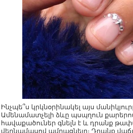
Ինչպե՞ս կրկնօրինակել այս մանիկյուր
Ամենամատչելի ձևը պսպղուն քարեր
հավաքածուներ գնելն է և դրանք թա
վերնամասով ամրացնելը։ Դրանք վաճ