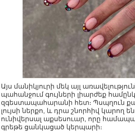
Այս մանիկյուրի մեկ այլ առավելությունն
պահանջում գույների լիարժեք համըն
զգեստապահարանի հետ։ Պսպղուն քար
լույսի ներքո, և դրա շնորհիվ կարող ե
ունիվերսալ աքսեսուար, որը համապ
գրեթե ցանկացած կերպարի։