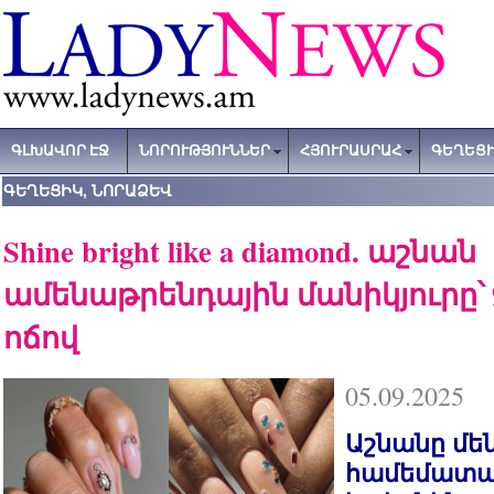
ԳԼԽԱՎՈՐ ԷՋ
ՆՈՐՈՒԹՅՈՒՆՆԵՐ
ՀՅՈՒՐԱՍՐԱՀ
ԳԵՂԵՑԻ
ԳԵՂԵՑԻԿ, ՆՈՐԱՁԵՎ
Shine bright like a diamond. աշնան
ամենաթրենդային մանիկյուրը՝
ոճով
05.09.2025
Աշնանը մե
համեմատա