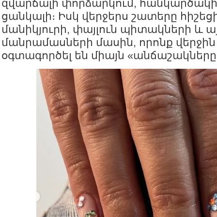
զվարճալի փորձարկում, հանկարծակ
ցանկալի։ Իսկ վերջերս շատերը հիշեց
մանիկյուրի, փայլուն պիտակների և այ
մանրամասների մասին, որոնք վերջի
օգտագործել են միայն «անճաշակները