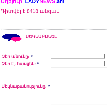
Աղբյուր`
LADY
NEWS.
am
Դիտվել է 8418 անգամ
ՄԵԿՆԱԲԱՆԵԼ
Ձեր անունը:
*
Ձեր էլ. հասցեն:
*
Մեկնաբանությունը:
*