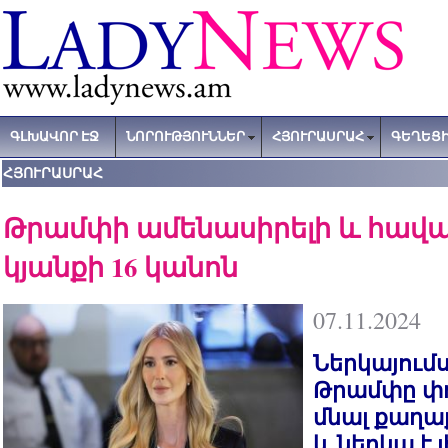
ԳԼԽԱՎՈՐ ԷՋ
ՆՈՐՈՒԹՅՈՒՆՆԵՐ
ՀՅՈՒՐԱՍՐԱՀ
ԳԵՂԵՑԻ
ՀՅՈՒՐԱՍՐԱՀ
Թրամփի ամենասիրելի և հավ
կյանքի 16 կանոն
07.11.2024
Ներկայում
Թրամփը փո
մնալ քաղա
և ներկա է 