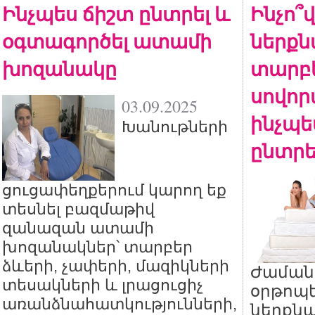
Ինչպես ճիշտ ընտրել և
Ինչո՞
օգտագործել ատամի
ներքն
խոզանակը
տարբե
սովոր
03.09.2025
ինչպե
Խանութների
ընտրե
ցուցափեղքերում կարող եք
տեսնել բազմաթիվ
զանազան ատամի
խոզանակներ՝ տարբեր
ձևերի, չափերի, մազիկների
Ժաման
տեսակների և լրացուցիչ
օրթոպ
առանձնահատկությունների,
ներքնա