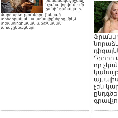
ժամանակաշրջանը
նշանավորվում է մի
քանի նշանակալի
մարգարեություններով՝ սկսած
տիեզերական սպառնալիքներից մինչև
տեխնոլոգիական և բժշկական
առաջընթացներ։
Ֆրանս
նորաձև
դիզայն
Դիորը ս
որ չկա
կանայք
այնպիս
չեն կա
ընդգծե
գրավչո