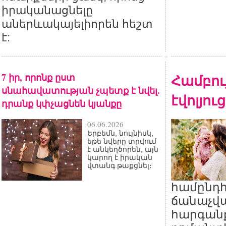
իրականացնելը
աներևակայելիորեն հեշտ
է:
7 իր, որոնք ըստ
Համբու
սնահավատության չպետք է նվել.
էվոլյու
դրանք կփչացնեն կյանքը
06.06.2026
Երբեմն, նույնիսկ,
եթե նվերը տրվում
է անկեղծորեն, այն
կարող է իրական
վտանգ թաքցնել։
համընդ
ճանաչվա
հարգան