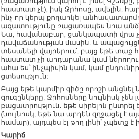
(բացառություն կարող է լինել Կշեռքը,
հաստատ չէ), իսկ Ջրհոսը, ավելին, հա
ինչ-որ կերպ քողարկել անհավատարմո
ազատությունը բացառապես նրա անձն
Նա, հավանաբար, ցանկապատի վրա չ
դավաճանության մասին, և ապացույցն
տեսանելի վայրերում, բայց եթե տաք 
հաստատ չի արդարանա կամ ներողութ
ահա ես՝ ինչպիսին կամ, կամ ընդունիր
ցտեսություն:
Բայց եթե կարմիր գիծը որոշի անցնել
զուգընկերը, Ջրհոսները նույնիսկ չեն լ
բացատրություն. եթե սիրելին ընտրել է
(նույնիսկ, եթե նա արդեն զղջացել է ա
համար), այդպես էլ թող լինի՝ չպետք 
Կարիճ