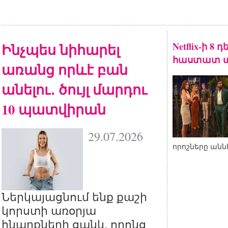
Ինչպես նիհարել
Netflix-ի 8
հաստատ ա
առանց որևէ բան
անելու․ ծույլ մարդու
10 պատվիրան
29.07.2026
որոշները անն
Ներկայացնում ենք քաշի
կորստի առօրյա
հնարքների ցանկ, որոնց