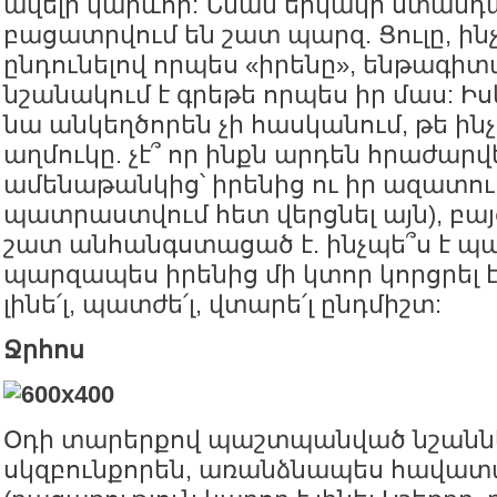
ավելի կարևոր: Նման երկակի ստան
բացատրվում են շատ պարզ. Ցուլը, ինչ
ընդունելով որպես «իրենը», ենթագի
նշանակում է գրեթե որպես իր մաս: Իսկ
նա անկեղծորեն չի հասկանում, թե ինչ
աղմուկը. չէ՞ որ ինքն արդեն հրաժարվ
ամենաթանկից՝ իրենից ու իր ազատութ
պատրաստվում հետ վերցնել այն), բայց
շատ անհանգստացած է. ինչպե՞ս է պա
պարզապես իրենից մի կտոր կորցրել 
լինե՛լ, պատժե՛լ, վտարե՛լ ընդմիշտ:
Ջրհոս
Օդի տարերքով պաշտպանված նշանն
սկզբունքորեն, առանձնապես հավատ