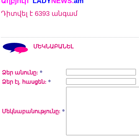
Աղբյուր`
LADY
NEWS.
am
Դիտվել է 6393 անգամ
ՄԵԿՆԱԲԱՆԵԼ
Ձեր անունը:
*
Ձեր էլ. հասցեն:
*
Մեկնաբանությունը:
*