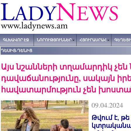
ԳԼԽԱՎՈՐ ԷՋ
ՆՈՐՈՒԹՅՈՒՆՆԵՐ
ՀՅՈՒՐԱՍՐԱՀ
ԳԵՂԵՑԻ
ԴԵՍԻՑ-ԴԵՆԻՑ
Այս նշանների տղամարդիկ չեն 
դավաճանությունը, սակայն իր
հավատարմություն չեն խոստա
09.04.2024
Թվում է, թ
կտրական