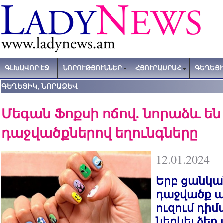
ԳԼԽԱՎՈՐ ԷՋ
ՆՈՐՈՒԹՅՈՒՆՆԵՐ
ՀՅՈՒՐԱՍՐԱՀ
ԳԵՂԵՑԻ
ԳԵՂԵՑԻԿ, ՆՈՐԱՁԵՎ
Մեգան Ֆոքսի ոճով. նորաձև են
դաջվածքներով եղունգները
12.01.2024
Երբ ցանկա
դաջվածք ան
ուզում դի
ներկել ձեր