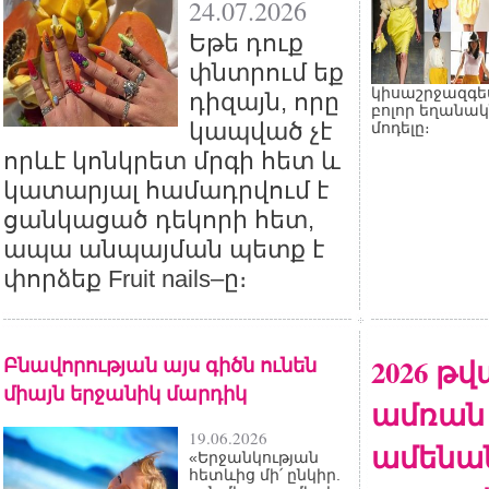
24.07.2026
Եթե դուք
փնտրում եք
կիսաշրջազգե
դիզայն, որը
բոլոր եղանակ
կապված չէ
մոդելը։
որևէ կոնկրետ մրգի հետ և
կատարյալ համադրվում է
ցանկացած դեկորի հետ,
ապա անպայման պետք է
փորձեք Fruit nails–ը։
Բնավորության այս գիծն ունեն
2026 թ
միայն երջանիկ մարդիկ
ամռան
19.06.2026
ամենա
«Երջանկության
հետևից մի՛ ընկիր.