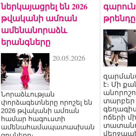
ներկայացրել են 2026
գարուն
թվականի ամռան
թրենդը
ամենանորաձև
երանգները
20.05.2026
զարման
է։ Մի ք
անորոշո
Նորաձևության
տարբեր
փորձագետները որոշել են
գեղագիտ
2026 թվականի ամռան
ոճերի մ
համար հագուստի
տատանո
ամենահամապատասխան
վերջապե
գույները։