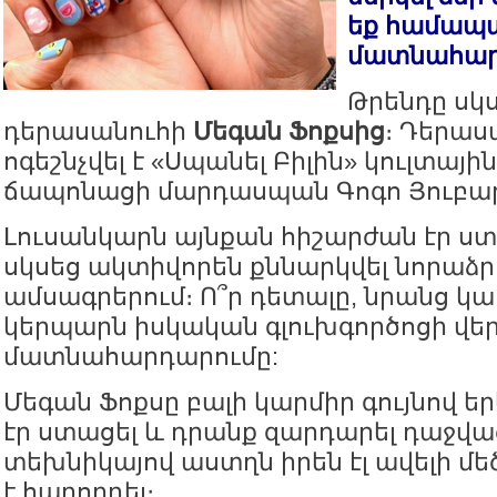
եք համա
մատնահար
Թրենդը սկս
դերասանուհի
Մեգան Ֆոքսից
։ Դերաս
ոգեշնչվել է «Սպանել Բիլին» կուլտային
ճապոնացի մարդասպան Գոգո Յուբարի
Լուսանկարն այնքան հիշարժան էր ստա
սկսեց ակտիվորեն քննարկվել նորաձր
ամսագրերում։ Ո՞ր դետալը, նրանց կա
կերպարն իսկական գլուխգործոցի վեր
մատնահարդարումը:
Մեգան Ֆոքսը բալի կարմիր գույնով ե
էր ստացել և դրանք զարդարել դաջված
տեխնիկայով աստղն իրեն էլ ավելի մե
է հաղորդել։