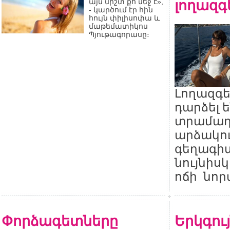
լողազգ
այն միշտ քո մեջ է»,
- կարծում էր հին
հույն փիլիսոփա և
մաթեմատիկոս
Պյութագորասը։
Լողազգե
դարձել 
տրամադ
արձակո
գեղագիտ
նույնիս
ոճի նոր
Փորձագետները
Երկգույ