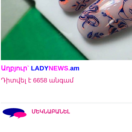
Աղբյուր`
LADY
NEWS
.
am
Դիտվել է 6658 անգամ
ՄԵԿՆԱԲԱՆԵԼ