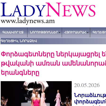
ԳԼԽԱՎՈՐ ԷՋ
ՆՈՐՈՒԹՅՈՒՆՆԵՐ
ՀՅՈՒՐԱՍՐԱՀ
ԳԵՂԵՑԻ
ԳԵՂԵՑԻԿ, ՆՈՐԱՁԵՎ
Փորձագետները ներկայացրել են
թվականի ամռան ամենանորա
երանգները
20.05.2026
Նորաձևութ
փորձագետն