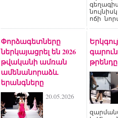
գեղագիտ
նույնիս
ոճի նոր
Փորձագետները
Երկգույ
ներկայացրել են 2026
գարուն
թվականի ամռան
թրենդը
ամենանորաձև
երանգները
20.05.2026
զարման