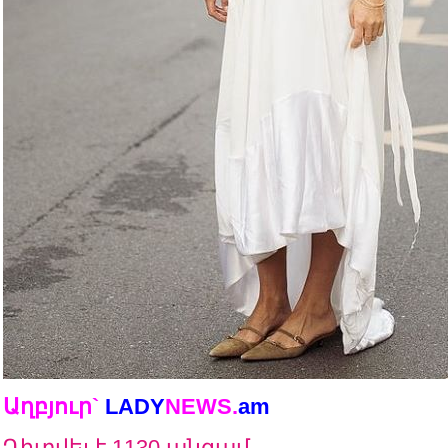
Աղբյուր`
LADY
NEWS.
a
m
Դիտվել է 1130 անգամ