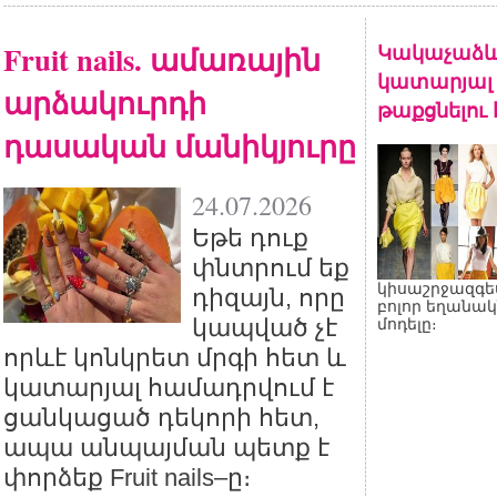
Fruit nails. ամառային
Կակաչաձև
կատարյալ 
արձակուրդի
թաքցնելու
դասական մանիկյուրը
24.07.2026
Եթե դուք
փնտրում եք
կիսաշրջազգե
դիզայն, որը
բոլոր եղանակ
կապված չէ
մոդելը։
որևէ կոնկրետ մրգի հետ և
կատարյալ համադրվում է
ցանկացած դեկորի հետ,
ապա անպայման պետք է
փորձեք Fruit nails–ը։