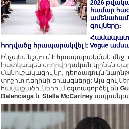
2026 թվակ
համար հա
ամենահա
գույները։
Համապատ
հոդվածը հրապարակվել է Vogue ամսա
Ինչպես նշվում է հրապարակման մեջ,
հատկապես ժողովրդական կլինեն վար
մանուշակագույնը, դեղձագույն-նարնջ
փոշոտ դեղինի երանգները: Այս գույնե
հավաքածուներում օգտագործել են
Guc
Balenciaga
և
Stella McCartney
ապրանքան