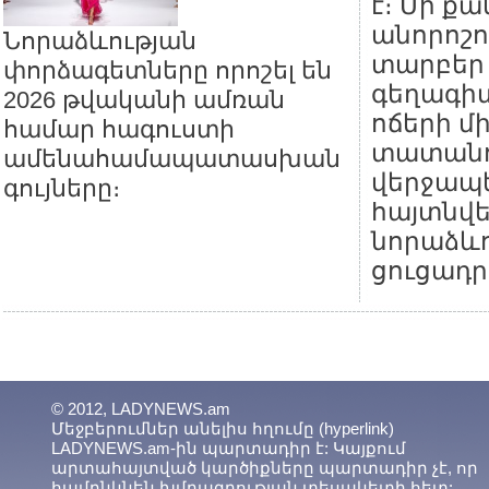
է։ Մի ք
անորոշո
Նորաձևության
տարբեր
փորձագետները որոշել են
գեղագիտ
2026 թվականի ամռան
ոճերի մ
համար հագուստի
տատանո
ամենահամապատասխան
վերջապե
գույները։
հայտնվ
նորաձևո
ցուցադր
© 2012, LADYNEWS.am
Մեջբերումներ անելիս հղումը (hyperlink)
LADYNEWS.am-ին պարտադիր է: Կայքում
արտահայտված կարծիքները պարտադիր չէ, որ
համընկնեն խմբագրության տեսակետի հետ: