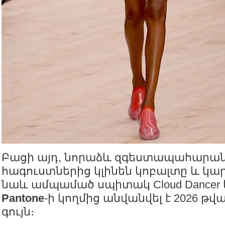
Բացի այդ, նորաձև զգեստապահարան
հագուստներից կլինեն կոբալտը և կար
նաև ամպամած սպիտակ Cloud Dancer 
Pantone
-ի կողմից անվանվել է 2026 
գույն։