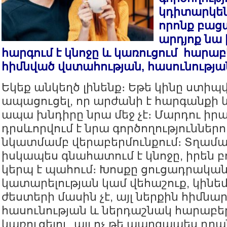
կդիտարկենք
որոնք բաց
արդյոք նա
հարգում է կնոջը և կառուցում հարաբե
հիմնված վստահության, հասունության
Եկեք անկեղծ լինենք։ Եթե կինը ստի
ապացուցել, որ արժանի է հարգանքի և
ապա խնդիրը նրա մեջ չէ։ Մարդու իր
դրսևորվում է նրա գործողություններո
նկատմամբ վերաբերմունքում։ Տղամա
իսկապես գնահատում է կնոջը, իրեն բո
կերպ է պահում։ Խոսքը ցուցադրակա
կատարելության կամ վեհաշուք, կին
ժեստերի մասին չէ, այլ ներքին հիմնա
հասունության և ներդաշնակ հարաբեր
կառուցելու, այլ ոչ թե պարզապես դր