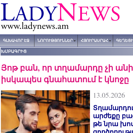
ԳԼԽԱՎՈՐ ԷՋ
ՆՈՐՈՒԹՅՈՒՆՆԵՐ
ՀՅՈՒՐԱՍՐԱՀ
ԳԵՂԵՑԻ
ԽՄԲԱԳՐԻՑ
Յոթ բան, որ տղամարդը չի անի
իսկապես գնահատում է կնոջը
13.05.2026
Տղամարդո
արժեքը բա
թե նրա խոս
գործողությ