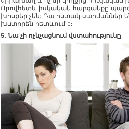
սիրախաղ և ոչ մի կողքից հուզական 
Որովհետև իսկական հարգանքը պա
խոսքեր չեն։ Դա հստակ սահմաններ են
խստորեն հետևում է։
5. Նա չի ոչնչացնում վստահությունը