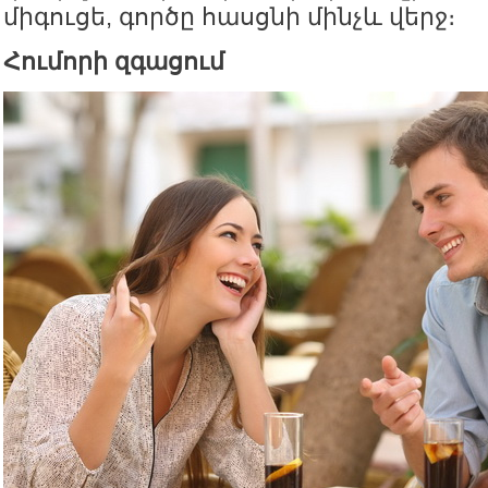
միգուցե, գործը հասցնի մինչև վերջ։
Հումորի զգացում