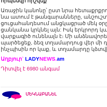
որպեսզի հիշվեք
Առաջին կանոնը՝ ըստ նրա հետաքրքրո
նա ատում է թանգարանները, անշուշտ
ցուցահանդեսում անցկացրած մեկ օրը
ցանկանա կրկնել այն: Իսկ երկրորդ կ
վարքագիծ ունենալն է։ Մի անձնավորեք
պարծեցեք, ձեզ տղամարդուց վեր մի 
ինչպիսին որ կաք, և տղամարդը կձտվի
Աղբյուր`
LADY
NEWS.
am
Դիտվել է 6980 անգամ
ՄԵԿՆԱԲԱՆԵԼ