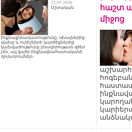
22.05.2026
հաշտ ա
Մշտական
միջոց
ինքնաքննադատությունը, սխալներից
վախը և ուրիշների կարծիքներից
կախվածությունը բնավորության գծեր
չեն, այլ ցածր ինքնագնահատականի
դրսևորումներ։
աշխարհ
հոգեբան
հաստատե
ինքնավս
կարողան
կարիերա
անձնակա