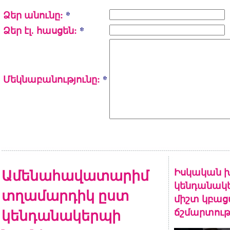
Ձեր անունը:
*
Ձեր էլ. հասցեն:
*
Մեկնաբանությունը:
*
Ամենահավատարիմ
Իսկական խ
կենդանակե
տղամարդիկ ըստ
միշտ կբա
կենդանակերպի
ճշմարտութ