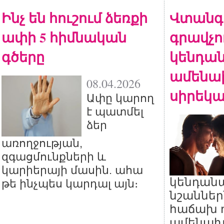
Ինչ են հուշում ձեռքի
Վտանգ
ափի 5 հիմնական
գրավչու
գծերը
կենդան
ամենա
08.04.2026
սիրեկա
Ափը կարող
է պատմել
ձեր
առողջության,
զգացմունքների և
կարիերայի մասին. ահա
կենդան
թե ինչպես կարդալ այն։
նշաններ
հաճախ 
ամենախ