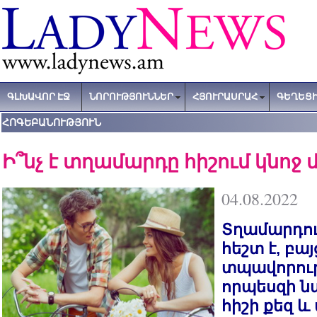
ԳԼԽԱՎՈՐ ԷՋ
ՆՈՐՈՒԹՅՈՒՆՆԵՐ
ՀՅՈՒՐԱՍՐԱՀ
ԳԵՂԵՑԻ
ՀՈԳԵԲԱՆՈՒԹՅՈՒՆ
Ի՞նչ է տղամարդը հիշում կնոջ 
04.08.2022
Տղամարդու
հեշտ է, բա
տպավորությ
որպեսզի 
հիշի քեզ և