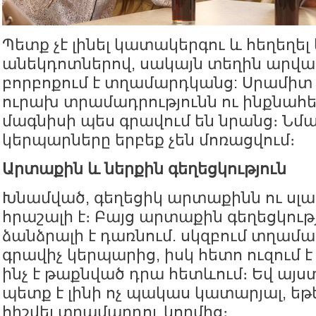
Պետք չէ լինել կատակերգու և հեղեղե
անեկդոտներով, սակայն տեղին արված
բորբոքում է տղամարդկանց: Սրամիտ
ուրախ տրամադրությունն ու ինքնահ
մագնիսի պես գրավում են նրանց։ Նմա
կերպարները երբեք չեն մոռացվում։
Արտաքին և ներքին գեղեցկություն
Խնամված, գեղեցիկ արտաքինն ու սլա
հրաշալի է։ Բայց արտաքին գեղեցկու
ձանձրալի է դառնում. սկզբում տղամա
գրավիչ կերպարից, իսկ հետո ուզում է
ինչ է թաքնված դրա հետևում։ Եվ այս
պետք է լինի ոչ պակաս կատարյալ, եթ
հիշվել տղամարդու կողմից։