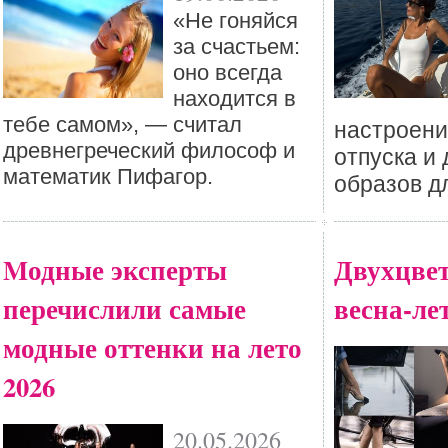
«Не гоняйся
за счастьем:
оно всегда
находится в
тебе самом», — считал
настроени
древнегреческий философ и
отпуска и 
математик Пифагор.
образов д
Mодные эксперты
Двухцве
перечислили самые
весна-лет
модные оттенки на лето
2026
20.05.2026