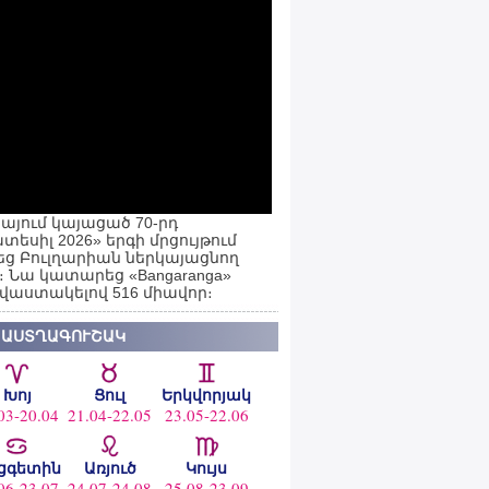
այում կայացած 70-րդ
տեսիլ 2026» երգի մրցույթում
ց Բուլղարիան ներկայացնող
ն։ Նա կատարեց «Bangaranga»
 վաստակելով 516 միավոր։
 ԱՍՏՂԱԳՈՒՇԱԿ
Խոյ
Ցուլ
Երկվորյակ
03-20.04
21.04-22.05
23.05-22.06
ցգետին
Առյուծ
Կույս
06-23.07
24.07-24.08
25.08-23.09