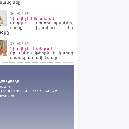
նանց մեջ
06.08.2026
Դիտվել է 185 անգամ
Առօրյա սովորություններ,
որոնք փչացնում են
ածքը
07.08.2026
Դիտվել է 81 անգամ
Որ սննդամթերքն է կարող
վնասել ատամի էմալը
455545535
ws.am
374060445674, +374 55545535
news.am