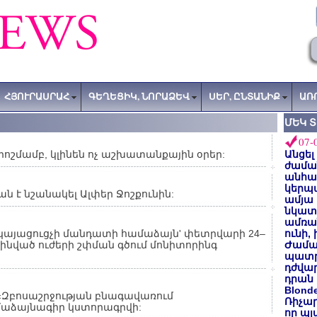
ՀՅՈՒՐԱՍՐԱՀ
ԳԵՂԵՑԻԿ, ՆՈՐԱՁԵՎ
ՍԵՐ, ԸՆՏԱՆԻՔ
ԱՌ
ՄԵԿ 
07-
րոշմամբ, կլինեն ոչ աշխատանքային օրեր:
Անցել
ժաման
անհա
կերպ
ն է նշանակել Ալփեր Ջոշքունին:
ամյա
նկատե
ամռան
այացուցչի մանդատի համաձայն' փետրվարի 24–
ունի,
նված ուժերի շփման գծում մոնիտորինգ
Ժամա
պատր
դժվար
դրան 
Blond
«Զբոսաշրջության բնագավառում
Ռիչա
մաձայնագիր կստորագրվի:
որ պլ