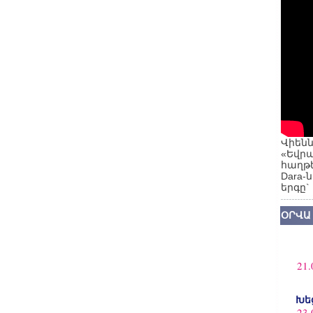
Վիենն
«Եվրա
հաղթե
Dara-
երգը`
ՕՐՎԱ
21.
Խե
23.