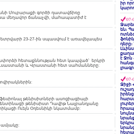
իր որ
կարող
նի Մուբարաքի գործի դատավճիռը
 նա մեղավոր ճանաչվի, մահապատիժ է
07-
Ջարեդ
են։ Պ
ոտնձգ
տրվարի 23-27-ին սպասվում է առավելապես
ֆոնին
դերը։
Լևինս
քաղաք
է Ջոն
փորձի հետաքննության հետ կապված՝ երկրի
հանգ
Ռուսաստանի և Վրաստանի հետ սահմանները:
լրագր
07-
տվիրակներին:
Ջիջի 
ուշադ
իրենց
ոֆեսիոնալ թենիսիտների ասոցիացիայի
հարս
գենտինացի թենիսիստ Դավիթ Նալբանդյանը
լուրե
իկացի Ուեյն Օդեսնիկի նկատմամբ:
հրապ
նույ
նրան
երկրպ
5-ամյակը:
նրանց
հետա