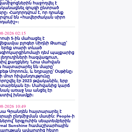
ամիջոցներին հաջողվել է
ականացնել զույգի ընտրած
րը։ Հաղորդվում է, որ դրանք
րվում են «հավերժական սիրո
րդանիշ»։
08-2026 02:15
ոսի 5-ին մահացել է
եցամյա բլոգեր Սիդնի Թաուլը՝
ե երեք տարի տևած
նգիոկարցինոմայի դեմ պայքարից
 լեղուղիների հազվագյուտ,
սիվ քաղցկեղ։ Նրա մահվան
 հայտարարել են մայրը՝
բեթ Մորոուն, և եղբայրը՝ Օսթինը։
ի մոտ հիվանդությունը
ոշվել էր 2023 թվականին, երբ
 տարեկան էր։ Մահվանից կարճ
նակ առաջ նա անցել էր
ատիվ խնամքի։
08-2026 10:49
նա Գրանդեն հայտարարել է
րայի ընդմիջման մասին: People-ի
ներով՝ երգչուհին սեպտեմբերին
ernal Sunshine համաշխարհային
գայության ավարտից հետո