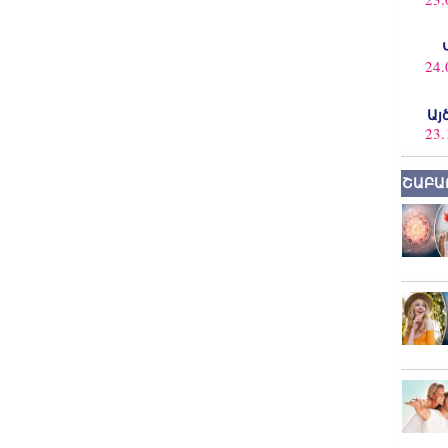
24.
Այ
23.
ՇԱԲԱ