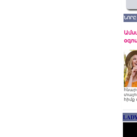
ՆՈՐԸ
Ամս
օգոս
հնար
տալո
հիմք 
LAD