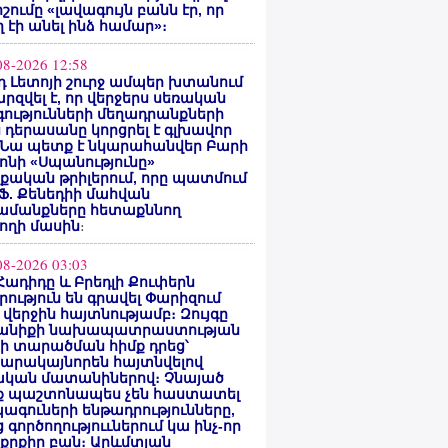
ոշումը «լավագույն բանն էր, որ
 էի անել ինձ համար»։
08-2026 12:58
 Լետոյի շուրջ ամպեր խտանում
արզվել է, որ վերջերս սեռական
ությունների մեղադրանքների
 դերասանը կորցրել է գլխավոր
 Նա պետք է նկարահանվեր Բարի
ոնի «Սպանությունը»
ական թրիլերում, որը պատմում
 Ֆ. Քենեդիի մահվան
ամանքները հետաքննող
ողի մասին
։
08-2026 03:03
Հադիդը և Բրեդլի Քուփերն
րություն են գրավել Փարիզում
 վերջին հայտնությամբ։ Զույգը
անիքի նախապատրաստության
րի տարածման հիմք դրեց՝
արակայնորեն հայտնվելով
նական մատանիներով։ Չնայած
ք պաշտոնապես չեն հաստատել
ագուների ենթադրությունները,
 գործողություւներում կա ինչ-որ
քրքիր բան։ Արևմտյան