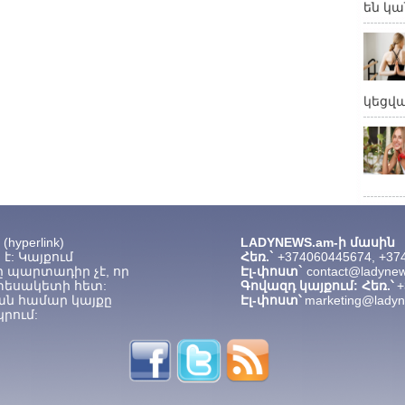
են կա
կեցվ
hyperlink)
LADYNEWS.am-ի մասին
է: Կայքում
Հեռ.`
+374060445674, +37
 պարտադիր չէ, որ
Էլ-փոստ`
contact@ladyne
տեսակետի հետ:
Գովազդ կայքում: Հեռ.՝
+
ան համար կայքը
Էլ-փոստ՝
marketing@lady
րում: