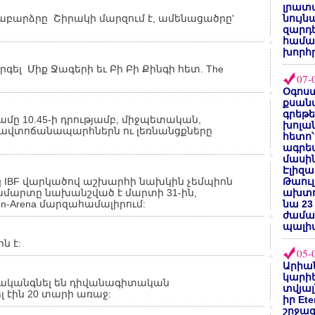
լրատվ
բարձրը Շիրակի մարզում է, ամենացածրը'
նույն
զարդե
համա
խորհ
գել Միք Ջագերի եւ Բի Բի Քինգի հետ. The
07-
Օգոստ
քսանվ
գրեթ
ը 10.45-ի դրությամբ, միջպետական,
խոլա
ավտոճանապարհներն ու լեռնանցքները
հետո՝
ագրե
մասին
Էլիզա
 IBF վարկածով աշխարհի նախկին չեմպիոն
Թաուլ
մարտը նախանշված է մարտի 31-ին,
ախտոր
en-Arena մարզահամալիրում:
նա 23
ժամա
պալի
ն է:
05-
Արիա
կարիե
րականգնել են դիվանագիտական
տվյալ
լ էին 20 տարի առաջ:
իր Et
շրջա