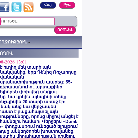
Հայ.
Рус.
ՈՂՋՈՒԹՅՈՒՆ
ՏՈՂՈՎ
08-2026 13:01
 է ուղիղ մեկ տարի այն
ակվանից, երբ Դենիզ Ռիչարդսը
վանական
արանափոխություն ապրեց։ 55-
 դերասանուհու արտաքինը
լիորեն փոխվեց անցյալ
ը. նա կրկին այնպիսի տեսք
 ինչպիսին 20 տարի առաջ էր։
նակ անց նա վերջապես
աստ է բացահայտել այն
ությունները, որոնց միջով անցել է
հասնելու համար։ Վերջերս «Dumb
e» փոդքասթում ունեցած ելույթում
րդսը անկեղծորեն խոստովանեց,
աստիկ վիրահատության դիմելու