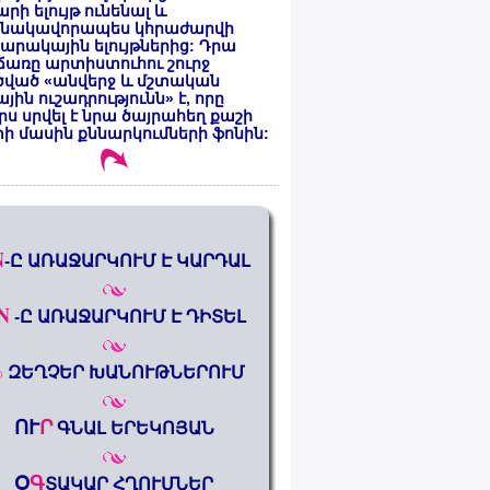
րի ելույթ ունենալ և
նակավորապես կհրաժարվի
րակային ելույթներից: Դրա
առը արտիստուհու շուրջ
ծված «անվերջ և մշտական
յին ուշադրությունն» է, որը
րս սրվել է նրա ծայրահեղ քաշի
ի մասին քննարկումների ֆոնին:
N
-Ը ԱՌԱՋԱՐԿՈՒՄ Է ԿԱՐԴԱԼ
N
-Ը ԱՌԱՋԱՐԿՈՒՄ Է ԴԻՏԵԼ
%
ԶԵՂՉԵՐ ԽԱՆՈՒԹՆԵՐՈՒՄ
ՈՒ
Ր
ԳՆԱԼ ԵՐԵԿՈՅԱՆ
Օ
Գ
ՏԱԿԱՐ ՀՂՈՒՄՆԵՐ