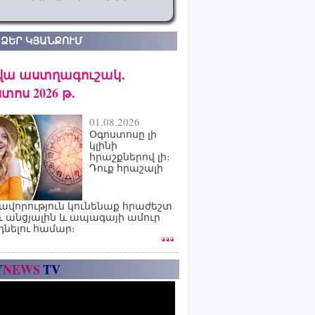
 ՁԵՐ ԿՅԱՆՔՈՒՄ
վա աստղագուշակ․
տոս 2026 թ․
01.08.2026
Օգոստոսը լի
կլինի
հրաշքներով լի։
Դուք հրաշալի
ավորություն կունենաք հրաժեշտ
ւ անցյալին և ապագայի ամուր
դնելու համար։
Y
NEWS
TV